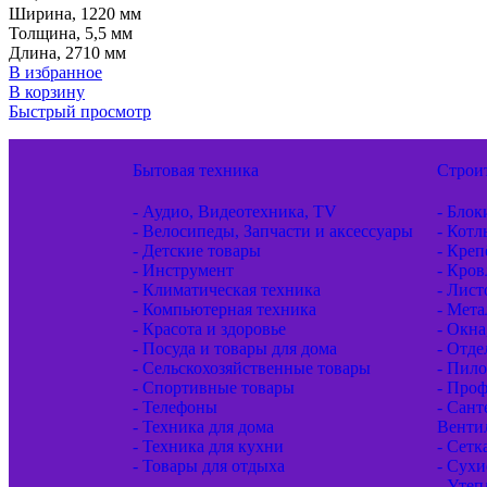
Ширина, 1220 мм
Толщина, 5,5 мм
Длина, 2710 мм
В избранное
В корзину
Быстрый просмотр
Бытовая техника
Строи
- Аудио, Видеотехника, TV
- Блок
- Велосипеды, Запчасти и аксессуары
- Котл
- Детские товары
- Кре
- Инструмент
- Кров
- Климатическая техника
- Лис
- Компьютерная техника
- Мета
- Красота и здоровье
- Окна
- Посуда и товары для дома
- Отд
- Сельскохозяйственные товары
- Пил
- Спортивные товары
- Проф
- Телефоны
- Сант
- Техника для дома
Венти
- Техника для кухни
- Сетк
- Товары для отдыха
- Сухи
- Утеп