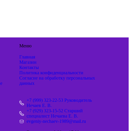
Меню
Главная
Магазин
Контакты
Политика конфиденциальности
Согласие на обработку персональных
ые
данных
+7 (999) 323-22-53 Руководитель
Нечаев Е. В.
+7 (929) 323-15-52 Старший
специалист Нечаева Е. В.
evgeniy-nechaev-1989@mail.ru