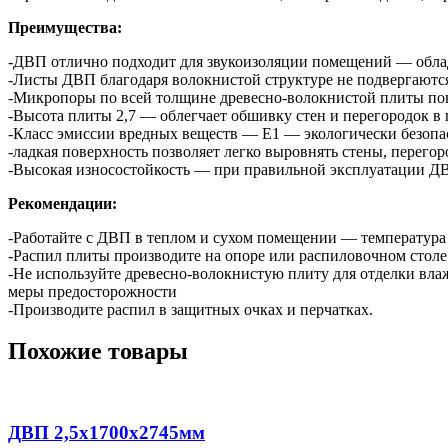
Преимущества:
-ДВП отлично подходит для звукоизоляции помещений — облад
-Листы ДВП благодаря волокнистой структуре не подвергаютс
-Микропоры по всей толщине древесно-волокнистой плиты пон
-Высота плиты 2,7 — облегчает обшивку стен и перегородок в
-Класс эмиссии вредных веществ — Е1 — экологически безопасе
-ладкая поверхность позволяет легко выровнять стены, перегор
-Высокая износостойкость — при правильной эксплуатации ДВП
Рекомендации:
-Работайте с ДВП в теплом и сухом помещении — температура 
-Распил плиты производите на опоре или распиловочном столе
-Не используйте древесно-волокнистую плиту для отделки вл
меры предосторожности
-Производите распил в защитных очках и перчатках.
Похожие товары
ДВП 2,5х1700х2745мм