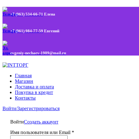
+7 (963) 534-66-71
Елена
+7 (961) 984-77-59
Евгений
evgeniy-nechaev-1989@mail.ru
Главная
Магазин
Доставка и оплата
Покупка в кредит
Контакты
Войти/Зарегистрироваться
Войти
Создать аккаунт
Имя пользователя или Email
*