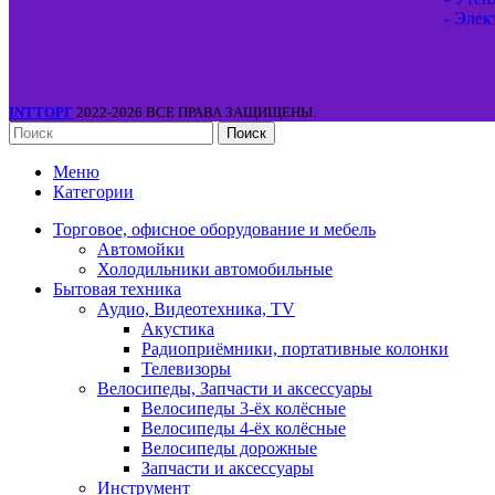
- Элек
INTТОРГ
2022-2026 ВСЕ ПРАВА ЗАЩИЩЕНЫ.
Поиск
Меню
Категории
Торговое, офисное оборудование и мебель
Автомойки
Холодильники автомобильные
Бытовая техника
Аудио, Видеотехника, TV
Акустика
Радиоприёмники, портативные колонки
Телевизоры
Велосипеды, Запчасти и аксессуары
Велосипеды 3-ёх колёсные
Велосипеды 4-ёх колёсные
Велосипеды дорожные
Запчасти и аксессуары
Инструмент