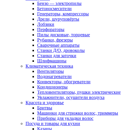
Бензо — электропилы
Бетоносмесители
Генераторы, компрессоры
Дрели, шуруповёрты
Лобзики
Перфораторы
Пилы дисковые, торцевые
Рубанки, фрезеры
Сварочные аппараты
Станки Д/О, дровоколы
Станки для заточки
Шлифмашины
Климатическая техника
Вентиляторы
Водонагреватели
Конвекторы, обогреватели
Кондиционеры
Тепловентиляторы, пушки электрические
Увлажнители, осушители воздуха
Красота и здоровье
Бритвы
Машинки для стрижки волос, триммеры
Приборы для укладки волос
Посуда и товары для кухни
Казаны