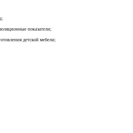
ц;
золяционные показатели;
готовления детской мебели;