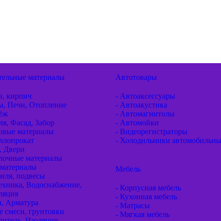
тельные материалы
Автотовары
и, кирпич
- Автоаксессуары
ы, Печи, Отопление
- Автоакустика
пёж
- Автомагнитолы
ля, Фасад, Забор
- Автомойки
товые материалы
- Видеорегистраторы
ллопрокат
- Холодильники автомобильн
, Двери
елочные материалы
оматериалы
Мебель
иля, подвесы
ехника, Водоснабжение,
- Корпусная мебель
ляция
- Кухонная мебель
а, Арматура
- Матрасы
е смеси, грунтовки
- Мягкая мебель
литель, Изоляция