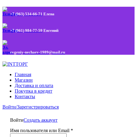
+7 (963) 534-66-71
Елена
+7 (961) 984-77-59
Евгений
evgeniy-nechaev-1989@mail.ru
Главная
Магазин
Доставка и оплата
Покупка в кредит
Контакты
Войти/Зарегистрироваться
Войти
Создать аккаунт
Имя пользователя или Email
*