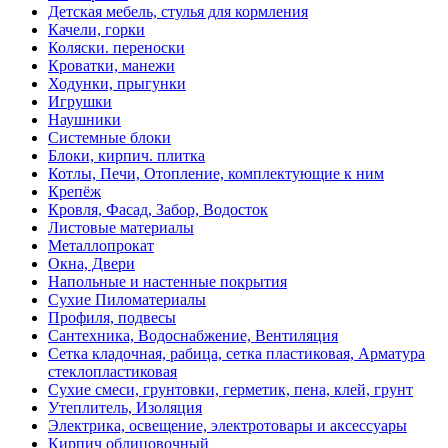
Детская мебель, стулья для кормления
Качели, горки
Коляски. переноски
Кроватки, манежи
Ходунки, прыгунки
Игрушки
Наушники
Системные блоки
Блоки, кирпич. плитка
Котлы, Печи, Отопление, комплектующие к ним
Крепёж
Кровля, Фасад, Забор, Водосток
Листовые материалы
Металлопрокат
Окна, Двери
Напольные и настенные покрытия
Сухие Пиломатериалы
Профиля, подвесы
Сантехника, Водоснабжение, Вентиляция
Сетка кладочная, рабица, сетка пластиковая, Арматура
стеклопластиковая
Сухие смеси, грунтовки, герметик, пена, клей, грунт
Утеплитель, Изоляция
Электрика, освещение, электротовары и аксессуары
Кирпич облицовочный