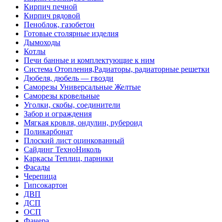
Кирпич печной
Кирпич рядовой
Пеноблок, газобетон
Готовые столярные изделия
Дымоходы
Котлы
Печи банные и комплектующие к ним
Система Отопления,Радиаторы, радиаторные решетки
Дюбеля, дюбель — гвозди
Саморезы Универсальные Желтые
Саморезы кровельные
Уголки, скобы, соединители
Забор и ограждения
Мягкая кровля, ондулин, рубероид
Поликарбонат
Плоский лист оцинкованный
Сайдинг ТехноНиколь
Каркасы Теплиц, парники
Фасады
Черепица
Гипсокартон
ДВП
ДСП
ОСП
Фанера