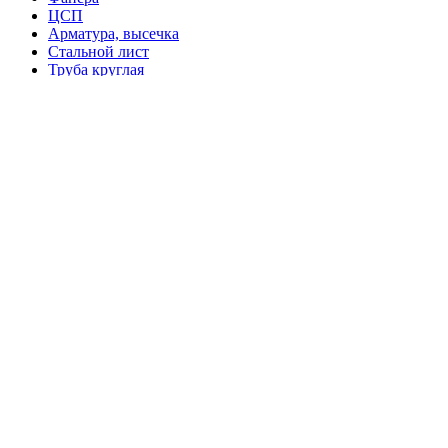
ЦСП
Арматура, высечка
Стальной лист
Труба круглая
Труба профильная
Уголок
Швеллер, балка
Ковры, дорожки, ковролин
Ламинат
Обои
Панели МДФ
Панели ПВХ
Керамогранит
Брусок строганый
Вагонка
Блок- хаус
Имитация бруса
Наличник
Плинтус
Подвесы, Комплектующие к профилю
Профиль потолочный
Профиль стартовый, стоечный, потолочный
Душевые кабины
Вентиляция
Краны