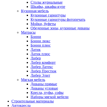
Столы журнальные
Шкафы, шкафы-купе
Кухонная мебель
Кухонные гарнитуры
Кухонные гарнитуры фотопечать
Мойки, буфеты
Обеденные зоны, кухонные диваны
Матрасы
Бонни
Бонни люкс
Бонни плюс
Латик
Латик плюс
Либер
Либер комфорт
Либер Латекс
Либер Престиж
Либер Элит
Мягкая мебель
Диваны прямые
Диваны угловые
Кресла, пуфы, софы
Наборы мягкой мебели
Строительные материалы
Автокресла