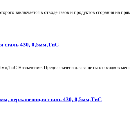
орого заключается в отводе газов и продуктов сгорания на пр
 сталь 430, 0,5мм,ТиС
5мм,ТиС Назначение: Предназначена для защиты от осадков мес
мм, нержавеющая сталь 430, 0,5мм,ТиС