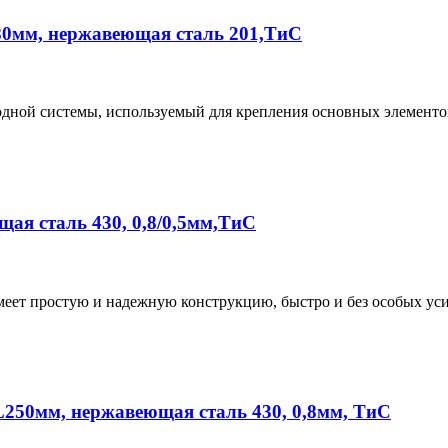
80мм, нержавеющая сталь 201,ТиС
ной системы, используемый для крепления основных элементов
ая сталь 430, 0,8/0,5мм,ТиС
меет простую и надежную конструкцию, быстро и без особых ус
L250мм, нержавеющая сталь 430, 0,8мм, ТиС