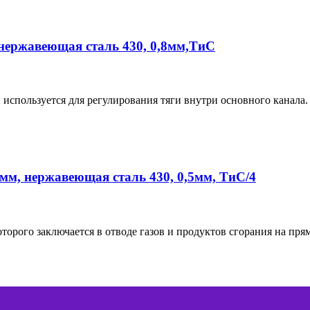
нержавеющая сталь 430, 0,8мм,ТиС
спользуется для регулирования тяги внутри основного канала.
мм, нержавеющая сталь 430, 0,5мм, ТиС/4
орого заключается в отводе газов и продуктов сгорания на пр