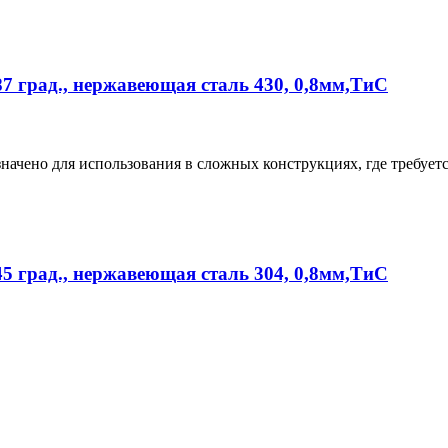
7 град., нержавеющая сталь 430, 0,8мм,ТиС
чено для использования в сложных конструкциях, где требуетс
5 град., нержавеющая сталь 304, 0,8мм,ТиС