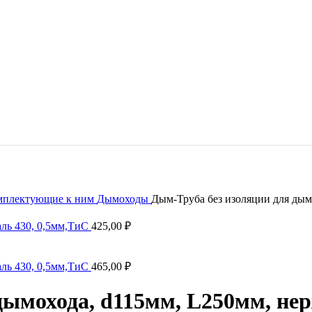
омплектующие к ним
Дымоходы
Дым-Труба без изоляции для дым
ль 430, 0,5мм,ТиС
425,00
₽
ль 430, 0,5мм,ТиС
465,00
₽
дымохода, d115мм, L250мм, нер