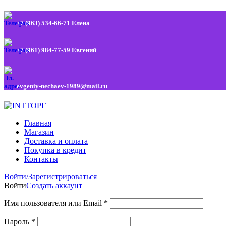
+7 (963) 534-66-71
Елена
+7 (961) 984-77-59
Евгений
evgeniy-nechaev-1989@mail.ru
Главная
Магазин
Доставка и оплата
Покупка в кредит
Контакты
Войти/Зарегистрироваться
Войти
Создать аккаунт
Имя пользователя или Email
*
Пароль
*