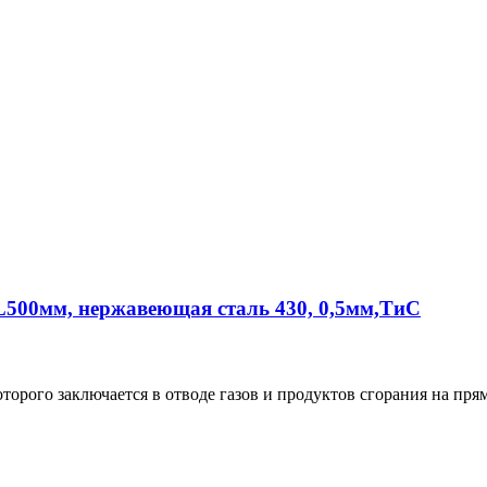
L500мм, нержавеющая сталь 430, 0,5мм,ТиС
орого заключается в отводе газов и продуктов сгорания на пр