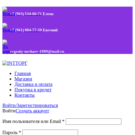
+7 (963) 534-66-71
Елена
+7 (961) 984-77-59
Евгений
evgeniy-nechaev-1989@mail.ru
Главная
Магазин
Доставка и оплата
Покупка в кредит
Контакты
Войти/Зарегистрироваться
Войти
Создать аккаунт
Имя пользователя или Email
*
Пароль
*