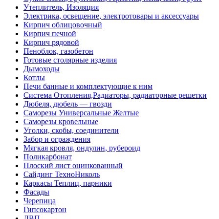
Утеплитель, Изоляция
Электрика, освещение, электротовары и аксессуары
Кирпич облицовочный
Кирпич печной
Кирпич рядовой
Пеноблок, газобетон
Готовые столярные изделия
Дымоходы
Котлы
Печи банные и комплектующие к ним
Система Отопления,Радиаторы, радиаторные решетки
Дюбеля, дюбель — гвозди
Саморезы Универсальные Желтые
Саморезы кровельные
Уголки, скобы, соединители
Забор и ограждения
Мягкая кровля, ондулин, рубероид
Поликарбонат
Плоский лист оцинкованный
Сайдинг ТехноНиколь
Каркасы Теплиц, парники
Фасады
Черепица
Гипсокартон
ДВП