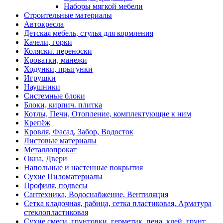
Наборы мягкой мебели
Строительные материалы
Автокресла
Детская мебель, стулья для кормления
Качели, горки
Коляски. переноски
Кроватки, манежи
Ходунки, прыгунки
Игрушки
Наушники
Системные блоки
Блоки, кирпич. плитка
Котлы, Печи, Отопление, комплектующие к ним
Крепёж
Кровля, Фасад, Забор, Водосток
Листовые материалы
Металлопрокат
Окна, Двери
Напольные и настенные покрытия
Сухие Пиломатериалы
Профиля, подвесы
Сантехника, Водоснабжение, Вентиляция
Сетка кладочная, рабица, сетка пластиковая, Арматура
стеклопластиковая
Сухие смеси, грунтовки, герметик, пена, клей, грунт