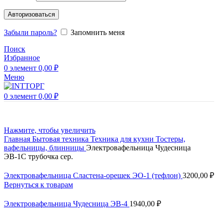
Авторизоваться
Забыли пароль?
Запомнить меня
Поиск
Избранное
0
элемент
0,00
₽
Меню
0
элемент
0,00
₽
Нажмите, чтобы увеличить
Главная
Бытовая техника
Техника для кухни
Тостеры,
вафельницы, блинницы
Электровафельница Чудесница
ЭВ-1С трубочка сер.
Электровафельница Сластена-орешек ЭО-1 (тефлон)
3200,00
₽
Вернуться к товарам
Электровафельница Чудесница ЭВ-4
1940,00
₽