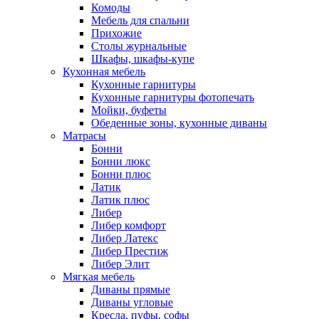
Комоды
Мебель для спальни
Прихожие
Столы журнальные
Шкафы, шкафы-купе
Кухонная мебель
Кухонные гарнитуры
Кухонные гарнитуры фотопечать
Мойки, буфеты
Обеденные зоны, кухонные диваны
Матрасы
Бонни
Бонни люкс
Бонни плюс
Латик
Латик плюс
Либер
Либер комфорт
Либер Латекс
Либер Престиж
Либер Элит
Мягкая мебель
Диваны прямые
Диваны угловые
Кресла, пуфы, софы