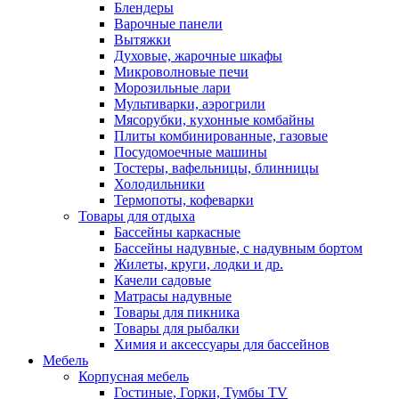
Блендеры
Варочные панели
Вытяжки
Духовые, жарочные шкафы
Микроволновые печи
Морозильные лари
Мультиварки, аэрогрили
Мясорубки, кухонные комбайны
Плиты комбинированные, газовые
Посудомоечные машины
Тостеры, вафельницы, блинницы
Холодильники
Термопоты, кофеварки
Товары для отдыха
Бассейны каркасные
Бассейны надувные, с надувным бортом
Жилеты, круги, лодки и др.
Качели садовые
Матрасы надувные
Товары для пикника
Товары для рыбалки
Химия и аксессуары для бассейнов
Мебель
Корпусная мебель
Гостиные, Горки, Тумбы TV