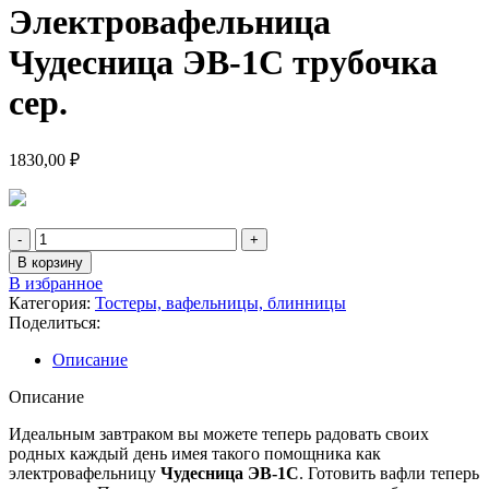
Электровафельница
Чудесница ЭВ-1С трубочка
сер.
1830,00
₽
Количество
товара
В корзину
Электровафельница
В избранное
Чудесница
Категория:
Тостеры, вафельницы, блинницы
ЭВ-1С
Поделиться:
трубочка
сер.
Описание
Описание
Идеальным завтраком вы можете теперь радовать своих
родных каждый день имея такого помощника как
электровафельницу
Чудесница ЭВ-1С
. Готовить вафли теперь