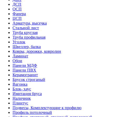
ДСП
ОСП
Фанера
ЦСП
Арматура, высечка
Стальной лист
Труба круглая
Труба профильная
Уголок
Швеллер, балка
Ковры, дорожки, ковролин
Ламинат
Обои
Панели МДФ
Панели ПВХ
Керамогранит
Брусок строганый
Вагонка
Блок- хаус
Имитация бруса
Наличник
Плинтус
Подвесы, Комплектующие к профилю
Профиль потолочный