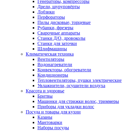
Генераторы, компрессоры
Дрели, шуруповёрты
Лобзики
Перфораторы
Пилы дисковые, торцевые
Рубанки, фрезеры
Сварочные аппараты
Станки Д/О, дровоколы
Станки для заточки
Шлифмашины
Климатическая техника
Вентиляторы
Водонагреватели
Конвекторы, обогреватели
Кондиционеры
Тепловентиляторы, пушки электрические
Увлажнители, осушители воздуха
Красота и здоровье
Бритвы
Машинки для стрижки волос, триммеры
Приборы для укладки волос
Посуда и товары для кухни
Казаны
Мантоварки
Наборы посуды