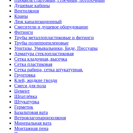
Профиль стартовый, стоечный, потолочный
Душевые кабины
Вентиляция
Краны
Люк канализационный
Смесители и душевое оборудование
Фитинги
Трубы металлопластиковые и фитинги
Трубы полипропиленовые
Унитазы, Умывальники, Биде, Писсуары
Арматура стеклопластиковая
Сетка кладочная, высечка
Сетка пластиковая
Сетка рабица, сетка штукатурная.
Грунтовка
Клей, жидкие гвозди
Смеси для пола
Цемент
Шпатлёвка
Штукатурка
Герметик
Базальтовая вата
Ветровлагопароизоляция
Минеральная вата
Монтажная пена