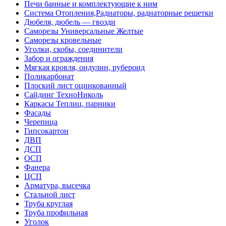
Печи банные и комплектующие к ним
Система Отопления,Радиаторы, радиаторные решетки
Дюбеля, дюбель — гвозди
Саморезы Универсальные Желтые
Саморезы кровельные
Уголки, скобы, соединители
Забор и ограждения
Мягкая кровля, ондулин, рубероид
Поликарбонат
Плоский лист оцинкованный
Сайдинг ТехноНиколь
Каркасы Теплиц, парники
Фасады
Черепица
Гипсокартон
ДВП
ДСП
ОСП
Фанера
ЦСП
Арматура, высечка
Стальной лист
Труба круглая
Труба профильная
Уголок