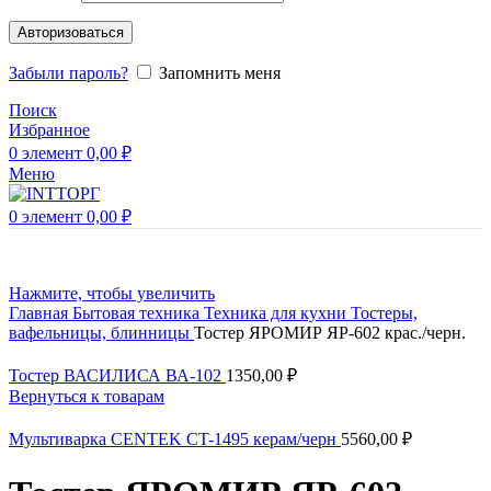
Авторизоваться
Забыли пароль?
Запомнить меня
Поиск
Избранное
0
элемент
0,00
₽
Меню
0
элемент
0,00
₽
Нажмите, чтобы увеличить
Главная
Бытовая техника
Техника для кухни
Тостеры,
вафельницы, блинницы
Тостер ЯРОМИР ЯР-602 крас./черн.
Тостер ВАСИЛИСА ВА-102
1350,00
₽
Вернуться к товарам
Мультиварка CENTEK CT-1495 керам/черн
5560,00
₽