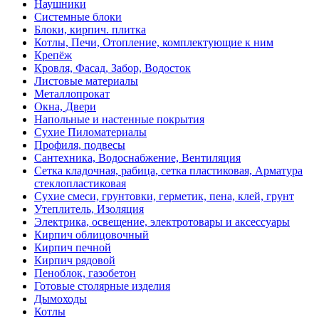
Наушники
Системные блоки
Блоки, кирпич. плитка
Котлы, Печи, Отопление, комплектующие к ним
Крепёж
Кровля, Фасад, Забор, Водосток
Листовые материалы
Металлопрокат
Окна, Двери
Напольные и настенные покрытия
Сухие Пиломатериалы
Профиля, подвесы
Сантехника, Водоснабжение, Вентиляция
Сетка кладочная, рабица, сетка пластиковая, Арматура
стеклопластиковая
Сухие смеси, грунтовки, герметик, пена, клей, грунт
Утеплитель, Изоляция
Электрика, освещение, электротовары и аксессуары
Кирпич облицовочный
Кирпич печной
Кирпич рядовой
Пеноблок, газобетон
Готовые столярные изделия
Дымоходы
Котлы