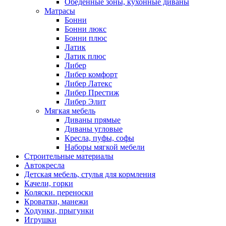
Обеденные зоны, кухонные диваны
Матрасы
Бонни
Бонни люкс
Бонни плюс
Латик
Латик плюс
Либер
Либер комфорт
Либер Латекс
Либер Престиж
Либер Элит
Мягкая мебель
Диваны прямые
Диваны угловые
Кресла, пуфы, софы
Наборы мягкой мебели
Строительные материалы
Автокресла
Детская мебель, стулья для кормления
Качели, горки
Коляски. переноски
Кроватки, манежи
Ходунки, прыгунки
Игрушки