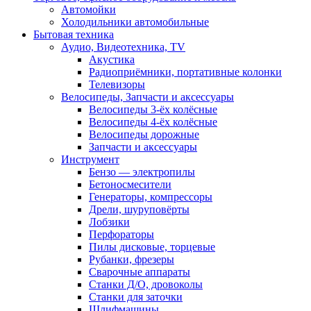
Автомойки
Холодильники автомобильные
Бытовая техника
Аудио, Видеотехника, TV
Акустика
Радиоприёмники, портативные колонки
Телевизоры
Велосипеды, Запчасти и аксессуары
Велосипеды 3-ёх колёсные
Велосипеды 4-ёх колёсные
Велосипеды дорожные
Запчасти и аксессуары
Инструмент
Бензо — электропилы
Бетоносмесители
Генераторы, компрессоры
Дрели, шуруповёрты
Лобзики
Перфораторы
Пилы дисковые, торцевые
Рубанки, фрезеры
Сварочные аппараты
Станки Д/О, дровоколы
Станки для заточки
Шлифмашины