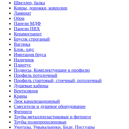
Швеллер, балка
Ковры, дорожки, ковролин
Ламинат
Обои
Панели МДФ
Панели ПВХ
Керамогранит
Брусок строганый
Вагонка
Блок- хаус
Имитация бруса
Наличник
Плинтус
Подвесы, Комплектующие к профилю
Профиль потолочный
Профиль стартовый, стоечный, потолочный
Душевые кабины
Вентиляция
Краны
Люк канализационный
Смесители и душевое оборудование
Фитинги
Трубы металлопластиковые и фитинги
Трубы полипропиленовые
Унитазы, Умывальники, Биде, Писсуары