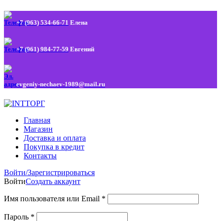
+7 (963) 534-66-71
Елена
+7 (961) 984-77-59
Евгений
evgeniy-nechaev-1989@mail.ru
Главная
Магазин
Доставка и оплата
Покупка в кредит
Контакты
Войти/Зарегистрироваться
Войти
Создать аккаунт
Имя пользователя или Email
*
Пароль
*