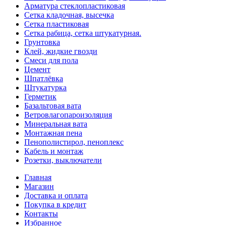
Арматура стеклопластиковая
Сетка кладочная, высечка
Сетка пластиковая
Сетка рабица, сетка штукатурная.
Грунтовка
Клей, жидкие гвозди
Смеси для пола
Цемент
Шпатлёвка
Штукатурка
Герметик
Базальтовая вата
Ветровлагопароизоляция
Минеральная вата
Монтажная пена
Пенополистирол, пеноплекс
Кабель и монтаж
Розетки, выключатели
Главная
Магазин
Доставка и оплата
Покупка в кредит
Контакты
Избранное