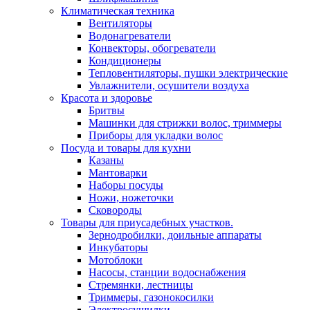
Климатическая техника
Вентиляторы
Водонагреватели
Конвекторы, обогреватели
Кондиционеры
Тепловентиляторы, пушки электрические
Увлажнители, осушители воздуха
Красота и здоровье
Бритвы
Машинки для стрижки волос, триммеры
Приборы для укладки волос
Посуда и товары для кухни
Казаны
Мантоварки
Наборы посуды
Ножи, ножеточки
Сковороды
Товары для приусадебных участков.
Зернодробилки, доильные аппараты
Инкубаторы
Мотоблоки
Насосы, станции водоснабжения
Стремянки, лестницы
Триммеры, газонокосилки
Электросушилки