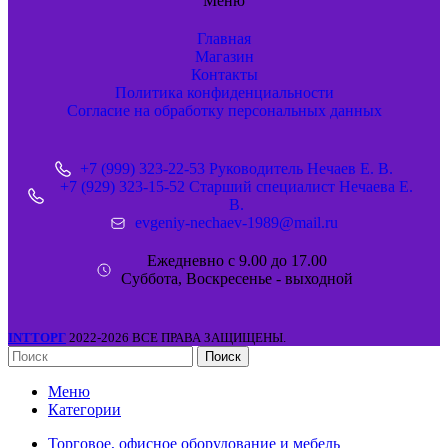
Меню
Главная
Магазин
Контакты
Политика конфиденциальности
Согласие на обработку персональных данных
+7 (999) 323-22-53 Руководитель Нечаев Е. В.
+7 (929) 323-15-52 Старший специалист Нечаева Е.
В.
evgeniy-nechaev-1989@mail.ru
Ежедневно с 9.00 до 17.00
Суббота, Воскресенье - выходной
INTТОРГ
2022-2026 ВСЕ ПРАВА ЗАЩИЩЕНЫ.
Поиск
Меню
Категории
Торговое, офисное оборудование и мебель