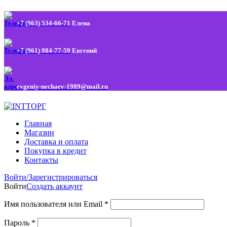
+7 (963) 534-66-71
Елена
+7 (961) 984-77-59
Евгений
evgeniy-nechaev-1989@mail.ru
Главная
Магазин
Доставка и оплата
Покупка в кредит
Контакты
Войти/Зарегистрироваться
Войти
Создать аккаунт
Имя пользователя или Email
*
Пароль
*