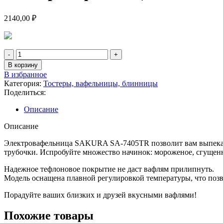
2140,00
₽
Количество
товара
В корзину
Электровафельница
В избранное
SAKURA
Категория:
Тостеры, вафельницы, блинницы
SA-
Поделиться:
7405TR
Описание
Описание
Электровафельница SAKURA SA-7405TR позволит вам выпекать 
трубочки. Испробуйте множество начинок: мороженое, сгущенн
Надежное тефлоновое покрытие не даст вафлям прилипнуть.
Модель оснащена плавной регулировкой температуры, что позво
Порадуйте ваших близких и друзей вкусными вафлями!
Похожие товары