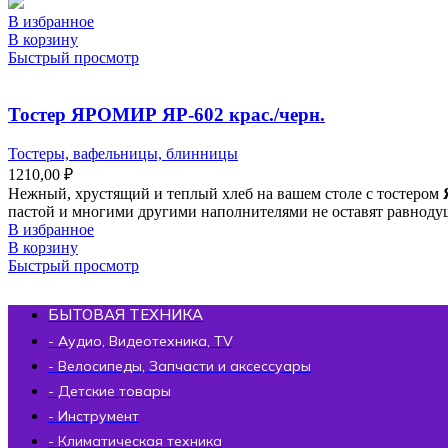
В избранное
В корзину
Быстрый просмотр
Тостер ЯРОМИР ЯР-602 крас./черн.
Тостеры, вафельницы, блинницы
1210,00
₽
Нежный, хрустящий и теплый хлеб на вашем столе с тостером
пастой и многими другими наполнителями не оставят равноду
В избранное
В корзину
Быстрый просмотр
БЫТОВАЯ ТЕХНИКА
- Аудио, Видеотехника, TV
- Велосипеды, Запчасти и аксессуары
- Детские товары
- Инструмент
- Климатическая техника