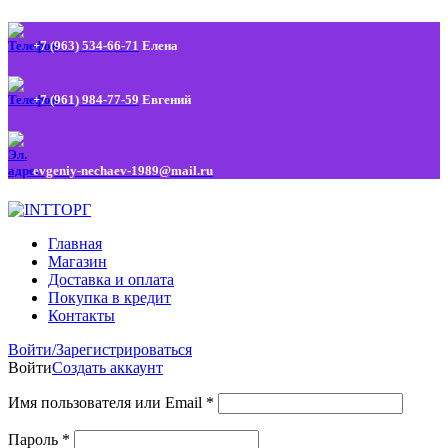
+7 (963) 534-66-71
Елена
+7 (961) 984-77-59
Евгений
evgeniy-nechaev-1989@mail.ru
Главная
Магазин
Доставка и оплата
Покупка в кредит
Контакты
Войти/Зарегистрироваться
Войти
Создать аккаунт
Имя пользователя или Email
*
Пароль
*