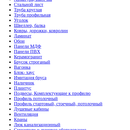
Стальной лист
Труба круглая
Труба профильная
Уголок
Швеллер, балка
Ковры, дорожки, ковролин
Ламинат
Обои
Панели МДФ
Панели ПВХ
Керамогранит
Брусок строганый
Вагонка
Блок- хаус
Имитация бруса
Наличник
Плинтус
Подвесы, Комплектующие к профилю
Профиль потолочный
Профиль стартовый, стоечный, потолочный
Душевые кабины
Вентиляция
Краны
Люк канализационный
Смесители и душевое оборудование