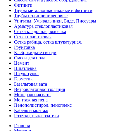
Фитинги
Трубы металлопластиковые и фитинги
Трубы полипропиленовые
Унитазы, Умывальники, Биде, Писсуары
Арматура стеклопластиковая
Сетка кладочная, высечка
Сетка пластиковая
Сетка рабица, сетка штукатурная.
Грунтовка
Клей, жидкие гвозди
Смеси для пола
Цемент
Шпатлёвка
Штукатурка
Герметик
Базальтовая вата
Ветровлагопароизоляция
Минеральная вата
Монтажная пена
Пенополистирол, пеноплекс
Кабель и монтаж
Розетки, выключатели
Главная
Магазин