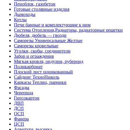
Пеноблок, газобетон
Готовые столярные изделия
Дымоходы
Котлы
Печи банные и комплектующие к ним
Система Отопления,Радиаторы, радиаторные решетки
Дюбеля, дюбель — гвозди
Саморезы Универсальные Желтые
Саморезы кровельные
Уголки, скобы, соединители
Забор и ограждения
Мягкая кровля, ондулин, рубероид
Поликарбонат
Плоский лист оцинкованный
Сайдинг ТехноНиколь
Каркасы Теплиц, парники
Фасады
Черепица
Гипсокартон
ДВП
ДСП
ОСП
Фанера
ЦСП
Арматура, высечка