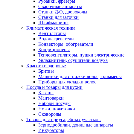
Рубанки, фрезеры
Сварочные аппараты
Станки Д/О, дровоколы
Станки для заточки
Шлифмашины
Климатическая техника
Вентиляторы
Водонагреватели
Конвекторы, обогреватели
Кондиционеры
Тепловентиляторы, пушки электрические
Увлажнители, осушители воздуха
Красота и здоровье
Бритвы
Машинки для стрижки волос, триммеры
Приборы для укладки волос
Посуда и товары для кухни
Казаны
Мантоварки
Наборы посуды
Ножи, ножеточки
Сковороды
Товары для приусадебных участков.
Зернодробилки, доильные аппараты
Инкубаторы