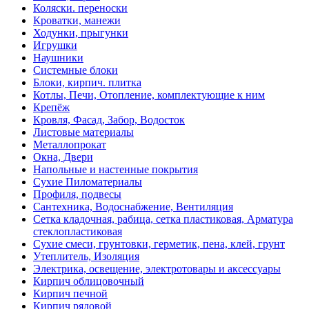
Коляски. переноски
Кроватки, манежи
Ходунки, прыгунки
Игрушки
Наушники
Системные блоки
Блоки, кирпич. плитка
Котлы, Печи, Отопление, комплектующие к ним
Крепёж
Кровля, Фасад, Забор, Водосток
Листовые материалы
Металлопрокат
Окна, Двери
Напольные и настенные покрытия
Сухие Пиломатериалы
Профиля, подвесы
Сантехника, Водоснабжение, Вентиляция
Сетка кладочная, рабица, сетка пластиковая, Арматура
стеклопластиковая
Сухие смеси, грунтовки, герметик, пена, клей, грунт
Утеплитель, Изоляция
Электрика, освещение, электротовары и аксессуары
Кирпич облицовочный
Кирпич печной
Кирпич рядовой