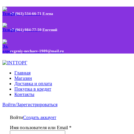
+7 (963) 534-66-71
Елена
+7 (961) 984-77-59
Евгений
evgeniy-nechaev-1989@mail.ru
Главная
Магазин
Доставка и оплата
Покупка в кредит
Контакты
Войти/Зарегистрироваться
Войти
Создать аккаунт
Имя пользователя или Email
*