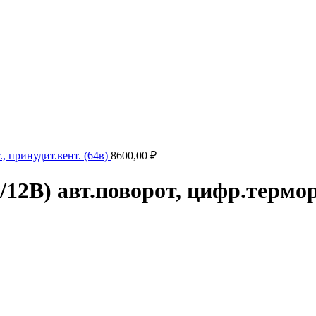
, принудит.вент. (64в)
8600,00
₽
12В) авт.поворот, цифр.терморе