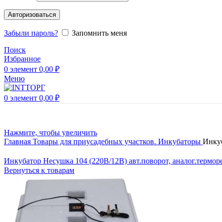
Авторизоваться
Забыли пароль?
Запомнить меня
Поиск
Избранное
0
элемент
0,00
₽
Меню
0
элемент
0,00
₽
Нажмите, чтобы увеличить
Главная
Товары для приусадебных участков.
Инкубаторы
Инкуб
Инкубатор Несушка 104 (220В/12В) авт.поворот, аналог.терморе
Вернуться к товарам