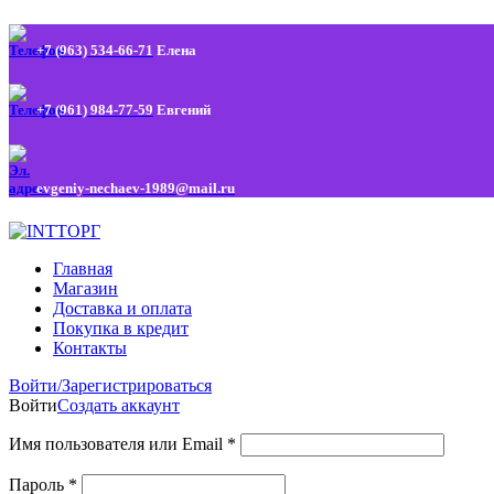
+7 (963) 534-66-71
Елена
+7 (961) 984-77-59
Евгений
evgeniy-nechaev-1989@mail.ru
Главная
Магазин
Доставка и оплата
Покупка в кредит
Контакты
Войти/Зарегистрироваться
Войти
Создать аккаунт
Имя пользователя или Email
*
Пароль
*