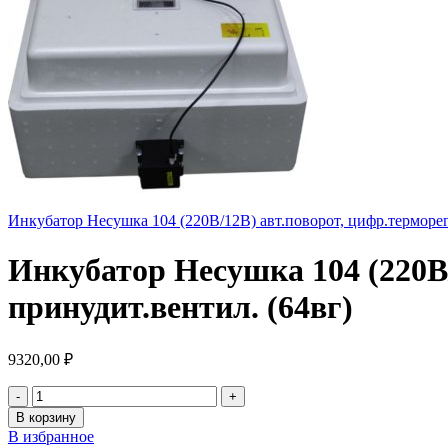
Инкубатор Несушка 104 (220В/12В) авт.поворот, цифр.терморег.
Инкубатор Несушка 104 (220В/
принудит.вентил. (64вг)
9320,00
₽
В корзину
В избранное