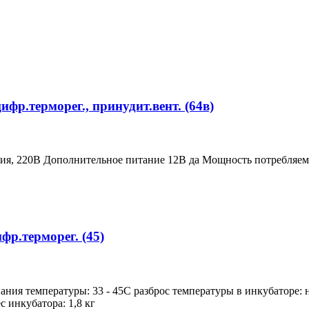
фр.терморег., принудит.вент. (64в)
ия, 220В Дополнительное питание 12В да Мощность потребляем
фр.терморег. (45)
ния температуры: 33 - 45С разброс температуры в инкубаторе: 
с инкубатора: 1,8 кг