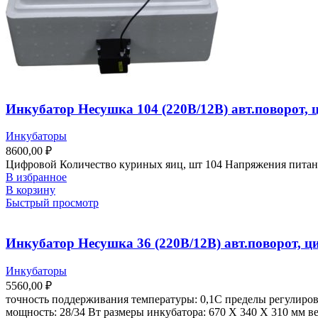
Инкубатор Несушка 104 (220В/12В) авт.поворот, ци
Инкубаторы
8600,00
₽
Цифровой Количество куриных яиц, шт 104 Напряжения питан
В избранное
В корзину
Быстрый просмотр
Инкубатор Несушка 36 (220В/12В) авт.поворот, ци
Инкубаторы
5560,00
₽
точность поддерживания температуры: 0,1С пределы регулирова
мощность: 28/34 Вт размеры инкубатора: 670 Х 340 Х 310 мм ве