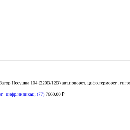
атор Несушка 104 (220В/12В) авт.поворот, цифр.терморег., гигро
г., цифр.индикац. (77)
7660,00
₽