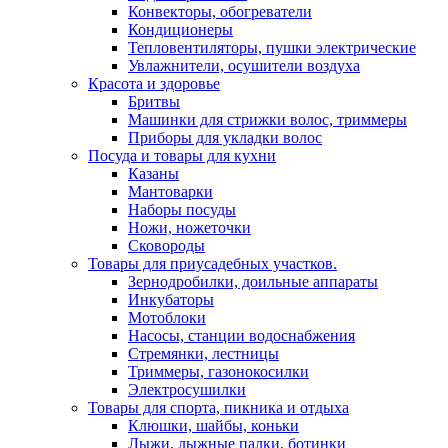
Конвекторы, обогреватели
Кондиционеры
Тепловентиляторы, пушки электрические
Увлажнители, осушители воздуха
Красота и здоровье
Бритвы
Машинки для стрижки волос, триммеры
Приборы для укладки волос
Посуда и товары для кухни
Казаны
Мантоварки
Наборы посуды
Ножи, ножеточки
Сковороды
Товары для приусадебных участков.
Зернодробилки, доильные аппараты
Инкубаторы
Мотоблоки
Насосы, станции водоснабжения
Стремянки, лестницы
Триммеры, газонокосилки
Электросушилки
Товары для спорта, пикника и отдыха
Клюшки, шайбы, коньки
Лыжи, лыжные палки, ботинки