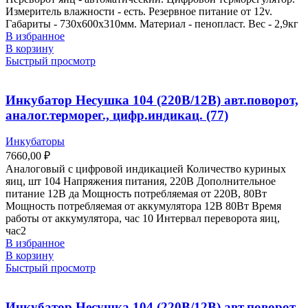
Измеритель влажности - есть. Резервное питание от 12v.
Габариты - 730х600х310мм. Материал - пенопласт. Вес - 2,9кг
В избранное
В корзину
Быстрый просмотр
Инкубатор Несушка 104 (220В/12В) авт.поворот,
аналог.терморег., цифр.индикац. (77)
Инкубаторы
7660,00
₽
Аналоговый с цифровой индикацией Количество куриных
яиц, шт 104 Напряжения питания, 220В Дополнительное
питание 12В да Мощность потребляемая от 220В, 80Вт
Мощность потребляемая от аккумулятора 12В 80Вт Время
работы от аккумулятора, час 10 Интервал переворота яиц,
час2
В избранное
В корзину
Быстрый просмотр
Инкубатор Несушка 104 (220В/12В) авт.поворот,