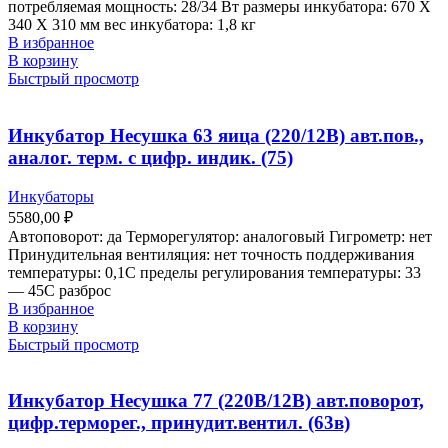
потребляемая мощность: 28/34 Вт размеры инкубатора: 670 Х
340 Х 310 мм вес инкубатора: 1,8 кг
В избранное
В корзину
Быстрый просмотр
Инкубатор Несушка 63 яица (220/12В) авт.пов.,
аналог. терм. с цифр. индик. (75)
Инкубаторы
5580,00
₽
Автоповорот: да Терморегулятор: аналоговый Гигрометр: нет
Принудительная вентиляция: нет точность поддерживания
температуры: 0,1С пределы регулирования температуры: 33
— 45С разброс
В избранное
В корзину
Быстрый просмотр
Инкубатор Несушка 77 (220В/12В) авт.поворот,
цифр.терморег., принудит.вентил. (63в)