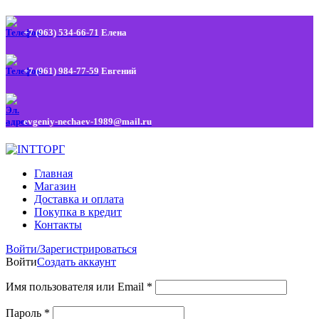
+7 (963) 534-66-71
Елена
+7 (961) 984-77-59
Евгений
evgeniy-nechaev-1989@mail.ru
Главная
Магазин
Доставка и оплата
Покупка в кредит
Контакты
Войти/Зарегистрироваться
Войти
Создать аккаунт
Имя пользователя или Email
*
Пароль
*