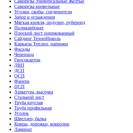
Саморезы Универсальные Желтые
Саморезы кровельные
Уголки, скобы, соединители
Забор и ограждения
Мягкая кровля, ондулин, рубероид
Поликарбонат
Плоский лист оцинкованный
Сайдинг ТехноНиколь
Каркасы Теплиц, парники
Фасады
Черепица
Гипсокартон
ДВП
ДСП
ОСП
Фанера
ЦСП
Арматура, высечка
Стальной лист
Труба круглая
Труба профильная
Уголок
Швеллер, балка
Ковры, дорожки, ковролин
Ламинат