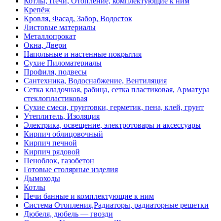
Котлы, Печи, Отопление, комплектующие к ним
Крепёж
Кровля, Фасад, Забор, Водосток
Листовые материалы
Металлопрокат
Окна, Двери
Напольные и настенные покрытия
Сухие Пиломатериалы
Профиля, подвесы
Сантехника, Водоснабжение, Вентиляция
Сетка кладочная, рабица, сетка пластиковая, Арматура
стеклопластиковая
Сухие смеси, грунтовки, герметик, пена, клей, грунт
Утеплитель, Изоляция
Электрика, освещение, электротовары и аксессуары
Кирпич облицовочный
Кирпич печной
Кирпич рядовой
Пеноблок, газобетон
Готовые столярные изделия
Дымоходы
Котлы
Печи банные и комплектующие к ним
Система Отопления,Радиаторы, радиаторные решетки
Дюбеля, дюбель — гвозди