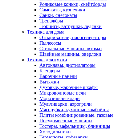
Роликовые коньки, скейтборды
Самокаты, кузнечики
Санки, снегокаты
Тренажёры
Тюбинги, ватрушки, ледянки
Техника для дома
Отпариватели, парогенераторы
Пылесосы
Стиральные машины автомат
Швейные машины, оверлоки
Техника для кухни
Автоклавы, дистилляторы
Блендеры
Варочные панели
Вытяжки
Духовые, жарочные шкафы
Микроволновые печи
Морозильные лари
Мультиварки, аэрогрили
Мясорубки, кухонные комбайны
Плиты комбинированные, газовые
Посудомоечные машины
Тостеры, вафельницы, блинницы
Холодильники
Термопоты, кофеварки