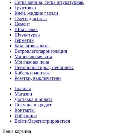
Сетка рабица, сетка штукатурная.
Грунтовка
Клей, жидкие гвозди
Смеси для пола
Цемент
Шпатлёвка
Штукатурка
Герметик
Базальтовая вата
Ветровлагопароизоляция
Минеральная вата
Монтажная пена
Пенополистирол, пеноплекс
Кабель и монтаж
Розетки, выключатели
Главная
Магазин
Доставка и оплата
Покупка в кредит
Контакты
Избранное
Войти/Зарегистрироваться
Ваша корзина