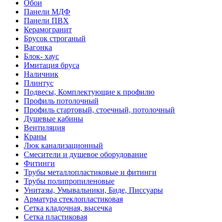
Обои
Панели МДФ
Панели ПВХ
Керамогранит
Брусок строганый
Вагонка
Блок- хаус
Имитация бруса
Наличник
Плинтус
Подвесы, Комплектующие к профилю
Профиль потолочный
Профиль стартовый, стоечный, потолочный
Душевые кабины
Вентиляция
Краны
Люк канализационный
Смесители и душевое оборудование
Фитинги
Трубы металлопластиковые и фитинги
Трубы полипропиленовые
Унитазы, Умывальники, Биде, Писсуары
Арматура стеклопластиковая
Сетка кладочная, высечка
Сетка пластиковая