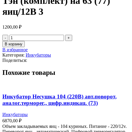
Тэн (комплект) на 63 (77)
яиц/12В 3
1200,00
₽
В корзину
В избранное
Категория:
Инкубаторы
Поделиться:
Похожие товары
Инкубатор Несушка 104 (220В) авт.поворот,
аналог.терморег., цифр.индикац. (73)
Инкубаторы
6870,00
₽
Объем закладываемых яиц - 104 куриных. Питание - 220/12v.
Переворот яиц - автоматический. Цифровой терморегулятор.