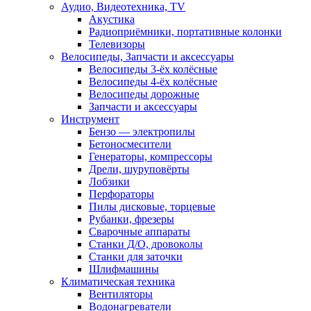
Аудио, Видеотехника, TV
Акустика
Радиоприёмники, портативные колонки
Телевизоры
Велосипеды, Запчасти и аксессуары
Велосипеды 3-ёх колёсные
Велосипеды 4-ёх колёсные
Велосипеды дорожные
Запчасти и аксессуары
Инструмент
Бензо — электропилы
Бетоносмесители
Генераторы, компрессоры
Дрели, шуруповёрты
Лобзики
Перфораторы
Пилы дисковые, торцевые
Рубанки, фрезеры
Сварочные аппараты
Станки Д/О, дровоколы
Станки для заточки
Шлифмашины
Климатическая техника
Вентиляторы
Водонагреватели