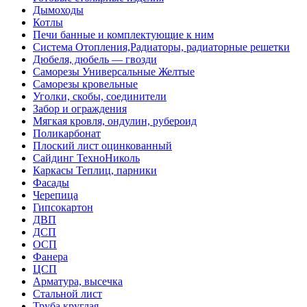
Дымоходы
Котлы
Печи банные и комплектующие к ним
Система Отопления,Радиаторы, радиаторные решетки
Дюбеля, дюбель — гвозди
Саморезы Универсальные Желтые
Саморезы кровельные
Уголки, скобы, соединители
Забор и ограждения
Мягкая кровля, ондулин, рубероид
Поликарбонат
Плоский лист оцинкованный
Сайдинг ТехноНиколь
Каркасы Теплиц, парники
Фасады
Черепица
Гипсокартон
ДВП
ДСП
ОСП
Фанера
ЦСП
Арматура, высечка
Стальной лист
Труба круглая