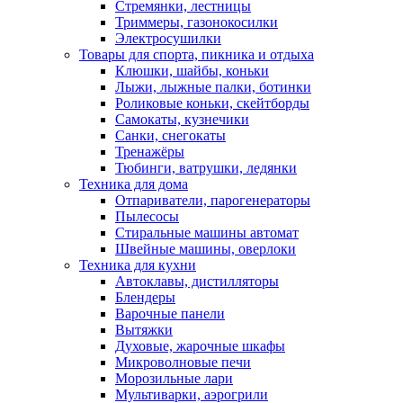
Стремянки, лестницы
Триммеры, газонокосилки
Электросушилки
Товары для спорта, пикника и отдыха
Клюшки, шайбы, коньки
Лыжи, лыжные палки, ботинки
Роликовые коньки, скейтборды
Самокаты, кузнечики
Санки, снегокаты
Тренажёры
Тюбинги, ватрушки, ледянки
Техника для дома
Отпариватели, парогенераторы
Пылесосы
Стиральные машины автомат
Швейные машины, оверлоки
Техника для кухни
Автоклавы, дистилляторы
Блендеры
Варочные панели
Вытяжки
Духовые, жарочные шкафы
Микроволновые печи
Морозильные лари
Мультиварки, аэрогрили