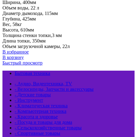
Ширина, 400мм
Объем воды, 22 л
Диаметр дымохода, 115мм
Глубина, 425мм
Вес, 58кг
Высота, 610мм
Толщина стенки топки,3 мм
Длина топки, 350мм
Объем загрузочной камеры, 22л
В избранное
В корзину
Быстрый просмотр
Бытовая техника
- Аудио, Видеотехника, TV
- Велосипеды, Запчасти и аксессуары
- Детские товары
- Инструмент
- Климатическая техника
- Компьютерная техника
- Красота и здоровье
- Посуда и товары для дома
- Сельскохозяйственные товары
- Спортивные товары