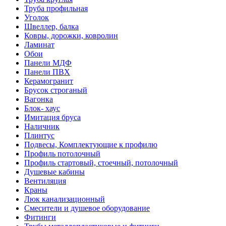
Труба профильная
Уголок
Швеллер, балка
Ковры, дорожки, ковролин
Ламинат
Обои
Панели МДФ
Панели ПВХ
Керамогранит
Брусок строганый
Вагонка
Блок- хаус
Имитация бруса
Наличник
Плинтус
Подвесы, Комплектующие к профилю
Профиль потолочный
Профиль стартовый, стоечный, потолочный
Душевые кабины
Вентиляция
Краны
Люк канализационный
Смесители и душевое оборудование
Фитинги