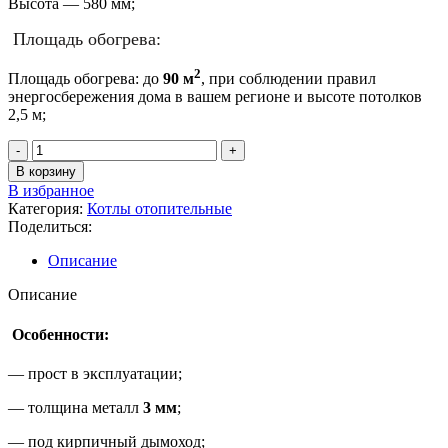
Высота — 580 мм;
Площадь обогрева:
2
Площадь обогрева: до
90 м
, при соблюдении правил
энергосбережения дома в вашем регионе и высоте потолков
2,5 м;
Количество
товара
В корзину
Катунь
В избранное
Л
Категория:
Котлы отопительные
9
Поделиться:
кВт
Котел
Описание
отопительные
До
Описание
90
м²
Особенности:
430х810х580
— прост в эксплуатации;
— толщина металл
3 мм
;
— под кирпичный дымоход;