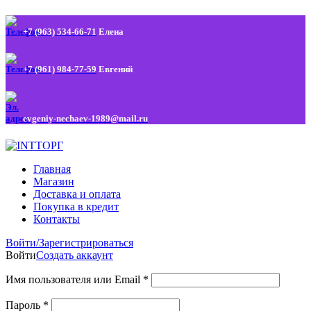
+7 (963) 534-66-71
Елена
+7 (961) 984-77-59
Евгений
evgeniy-nechaev-1989@mail.ru
Главная
Магазин
Доставка и оплата
Покупка в кредит
Контакты
Войти/Зарегистрироваться
Войти
Создать аккаунт
Имя пользователя или Email
*
Пароль
*