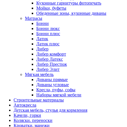
Кухонные гарнитуры фотопечать
Мойки, буфеты
Обеденные зоны, кухонные диваны
Матрасы
Бонни
Бонни люкс
Бонни плюс
Латик
Латик плюс
Либер
Либер комфорт
Либер Латекс
Либер Престиж
Либер Элит
Мягкая мебель
Диваны прямые
Диваны угловые
Кресла, пуфы, софы
Наборы мягкой мебели
Строительные материалы
Автокресла
Детская мебель, стулья для кормления
Качели, горки
Коляски. переноски
Кроватки, манежи