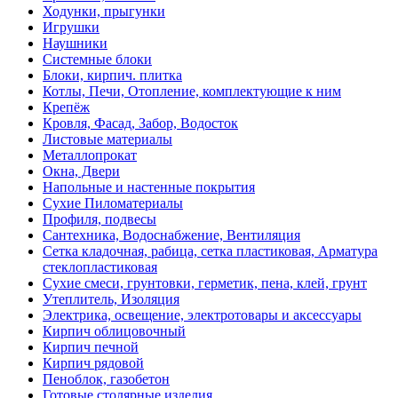
Ходунки, прыгунки
Игрушки
Наушники
Системные блоки
Блоки, кирпич. плитка
Котлы, Печи, Отопление, комплектующие к ним
Крепёж
Кровля, Фасад, Забор, Водосток
Листовые материалы
Металлопрокат
Окна, Двери
Напольные и настенные покрытия
Сухие Пиломатериалы
Профиля, подвесы
Сантехника, Водоснабжение, Вентиляция
Сетка кладочная, рабица, сетка пластиковая, Арматура
стеклопластиковая
Сухие смеси, грунтовки, герметик, пена, клей, грунт
Утеплитель, Изоляция
Электрика, освещение, электротовары и аксессуары
Кирпич облицовочный
Кирпич печной
Кирпич рядовой
Пеноблок, газобетон
Готовые столярные изделия