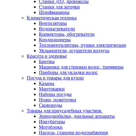
Станки Д/О, дровоколы
Станки для заточки
Шлифмашины
Климатическая техника
Вентиляторы
Водонагреватели
Конвекторы, обогреватели
Кондиционеры
Тепловентиляторы, пушки электрические
Увлажнители, осушители воздуха
Красота и здоровье
Бритвы
Машинки для стрижки волос, триммеры
Приборы для укладки волос
Посуда и товары для кухни
Казаны
Мантоварки
Наборы посуды
Ножи, ножеточки
Сковороды
Товары для приусадебных участков.
Зернодробилки, доильные аппараты
Инкубаторы
Мотоблоки
Насосы, станции водоснабжения