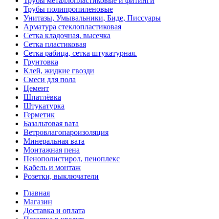
Трубы металлопластиковые и фитинги
Трубы полипропиленовые
Унитазы, Умывальники, Биде, Писсуары
Арматура стеклопластиковая
Сетка кладочная, высечка
Сетка пластиковая
Сетка рабица, сетка штукатурная.
Грунтовка
Клей, жидкие гвозди
Смеси для пола
Цемент
Шпатлёвка
Штукатурка
Герметик
Базальтовая вата
Ветровлагопароизоляция
Минеральная вата
Монтажная пена
Пенополистирол, пеноплекс
Кабель и монтаж
Розетки, выключатели
Главная
Магазин
Доставка и оплата