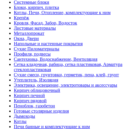
Системные блоки
Блоки, кирпич. плитка
Котлы, Печи, Отопление, комплектующие к ним
Крепёж
Кровля, Фасад, Забор, Водосток
Листовые материалы
Металлопрокат
Окна, Двери
Напольные и настенные покрытия
Сухие Пиломатериалы
Профиля, подвесы
Сантехника, Водоснабжение, Вентиляция
Сетка кладочная, рабица, сетка пластиковая, Арматура
стеклопластиковая
Сухие смеси, грунтовки, герметик, пена, клей, грунт
Утеплитель, Изоляция
Электрика, освещение, электротовары и аксессуары
Кирпич облицовочный
Кирпич печной
Кирпич рядовой
Пеноблок, газобетон
Готовые столярные изделия
Дымоходы
Котлы
Печи банные и комплектующие к ним