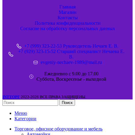
Главная
Магазин
Контакты
Политика конфиденциальности
Согласие на обработку персональных данных
+7 (999) 323-22-53 Руководитель Нечаев Е. В.
+7 (929) 323-15-52 Старший специалист Нечаева Е.
В.
evgeniy-nechaev-1989@mail.ru
Ежедневно с 9.00 до 17.00
Суббота, Воскресенье - выходной
INTТОРГ
2022-2026 ВСЕ ПРАВА ЗАЩИЩЕНЫ.
Поиск
Меню
Категории
Торговое, офисное оборудование и мебель
Автомойки