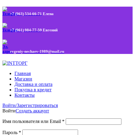
+7 (963) 534-66-71
Елена
+7 (961) 984-77-59
Евгений
evgeniy-nechaev-1989@mail.ru
Главная
Магазин
Доставка и оплата
Покупка в кредит
Контакты
Войти/Зарегистрироваться
Войти
Создать аккаунт
Имя пользователя или Email
*
Пароль
*