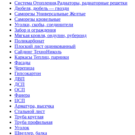
Система Отопления,Радиаторы, радиаторные решетки
Дюбеля, дюбель — гвозди
Саморезы Универсальные Желтые
Саморезы кровельные
Уголки, скобы, соединители
Забор и ограждения
Мягкая кровля, ондулин, рубероид
Поликарбонат
Плоский лист оцинкованный
Сайдинг ТехноНиколь
Каркасы Теплиц, парники
Фасады
Черепица
Гипсокартон
ДВП
ДСП
ОСП
Фанера
ЦСП
Арматура, высечка
Стальной лист
Труба круглая
Труба профильная
Уголок
Швеллер, балка