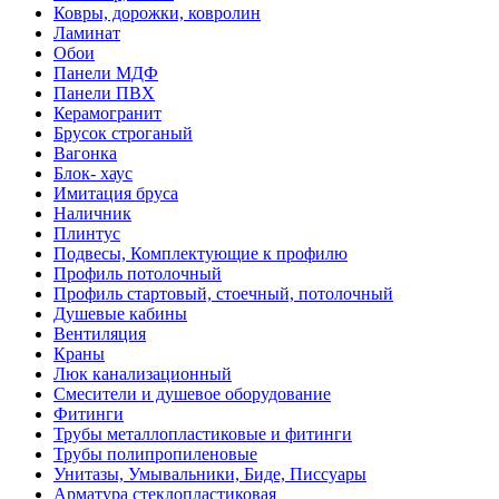
Ковры, дорожки, ковролин
Ламинат
Обои
Панели МДФ
Панели ПВХ
Керамогранит
Брусок строганый
Вагонка
Блок- хаус
Имитация бруса
Наличник
Плинтус
Подвесы, Комплектующие к профилю
Профиль потолочный
Профиль стартовый, стоечный, потолочный
Душевые кабины
Вентиляция
Краны
Люк канализационный
Смесители и душевое оборудование
Фитинги
Трубы металлопластиковые и фитинги
Трубы полипропиленовые
Унитазы, Умывальники, Биде, Писсуары
Арматура стеклопластиковая