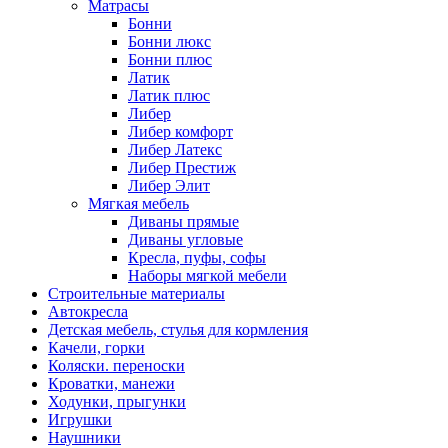
Матрасы
Бонни
Бонни люкс
Бонни плюс
Латик
Латик плюс
Либер
Либер комфорт
Либер Латекс
Либер Престиж
Либер Элит
Мягкая мебель
Диваны прямые
Диваны угловые
Кресла, пуфы, софы
Наборы мягкой мебели
Строительные материалы
Автокресла
Детская мебель, стулья для кормления
Качели, горки
Коляски. переноски
Кроватки, манежи
Ходунки, прыгунки
Игрушки
Наушники