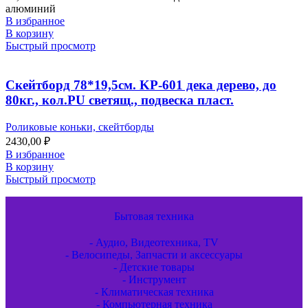
алюминий
В избранное
В корзину
Быстрый просмотр
Скейтборд 78*19,5см. KP-601 дека дерево, до
80кг., кол.PU светящ., подвеска пласт.
Роликовые коньки, скейтборды
2430,00
₽
В избранное
В корзину
Быстрый просмотр
Бытовая техника
- Аудио, Видеотехника, TV
- Велосипеды, Запчасти и аксессуары
- Детские товары
- Инструмент
- Климатическая техника
- Компьютерная техника