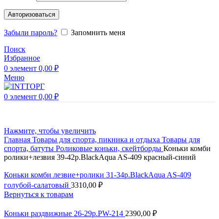
Авторизоваться
Забыли пароль?
Запомнить меня
Поиск
Избранное
0
элемент
0,00
₽
Меню
0
элемент
0,00
₽
Нажмите, чтобы увеличить
Главная
Товары для спорта, пикника и отдыха
Товары для
спорта, батуты
Роликовые коньки, скейтборды
Коньки комби
ролики+лезвия 39-42р.BlackAqua AS-409 красный-синий
Коньки комби лезвие+ролики 31-34р.BlackAqua AS-409
голубой-салатовый
3310,00
₽
Вернуться к товарам
Коньки раздвижные 26-29р.PW-214
2390,00
₽