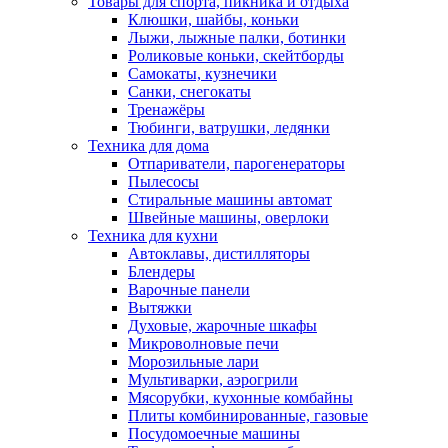
Товары для спорта, пикника и отдыха
Клюшки, шайбы, коньки
Лыжи, лыжные палки, ботинки
Роликовые коньки, скейтборды
Самокаты, кузнечики
Санки, снегокаты
Тренажёры
Тюбинги, ватрушки, ледянки
Техника для дома
Отпариватели, парогенераторы
Пылесосы
Стиральные машины автомат
Швейные машины, оверлоки
Техника для кухни
Автоклавы, дистилляторы
Блендеры
Варочные панели
Вытяжки
Духовые, жарочные шкафы
Микроволновые печи
Морозильные лари
Мультиварки, аэрогрили
Мясорубки, кухонные комбайны
Плиты комбинированные, газовые
Посудомоечные машины