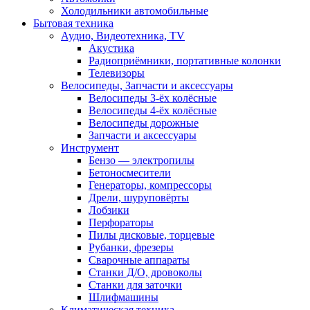
Холодильники автомобильные
Бытовая техника
Аудио, Видеотехника, TV
Акустика
Радиоприёмники, портативные колонки
Телевизоры
Велосипеды, Запчасти и аксессуары
Велосипеды 3-ёх колёсные
Велосипеды 4-ёх колёсные
Велосипеды дорожные
Запчасти и аксессуары
Инструмент
Бензо — электропилы
Бетоносмесители
Генераторы, компрессоры
Дрели, шуруповёрты
Лобзики
Перфораторы
Пилы дисковые, торцевые
Рубанки, фрезеры
Сварочные аппараты
Станки Д/О, дровоколы
Станки для заточки
Шлифмашины
Климатическая техника