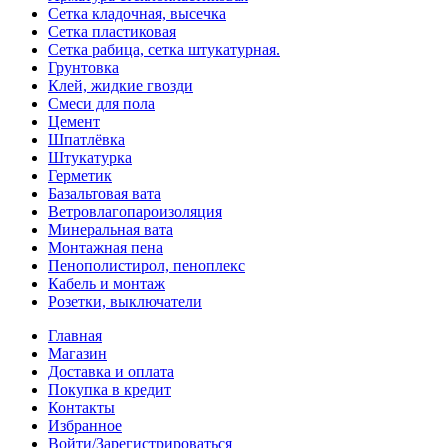
Сетка кладочная, высечка
Сетка пластиковая
Сетка рабица, сетка штукатурная.
Грунтовка
Клей, жидкие гвозди
Смеси для пола
Цемент
Шпатлёвка
Штукатурка
Герметик
Базальтовая вата
Ветровлагопароизоляция
Минеральная вата
Монтажная пена
Пенополистирол, пеноплекс
Кабель и монтаж
Розетки, выключатели
Главная
Магазин
Доставка и оплата
Покупка в кредит
Контакты
Избранное
Войти/Зарегистрироваться