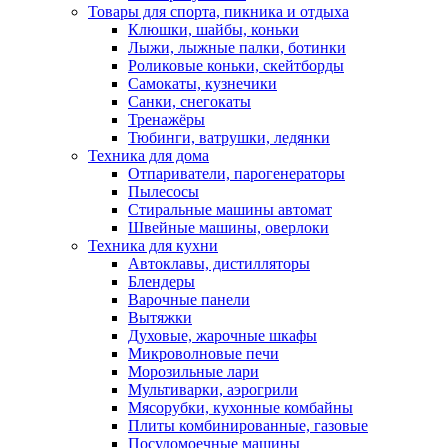
Товары для спорта, пикника и отдыха
Клюшки, шайбы, коньки
Лыжи, лыжные палки, ботинки
Роликовые коньки, скейтборды
Самокаты, кузнечики
Санки, снегокаты
Тренажёры
Тюбинги, ватрушки, ледянки
Техника для дома
Отпариватели, парогенераторы
Пылесосы
Стиральные машины автомат
Швейные машины, оверлоки
Техника для кухни
Автоклавы, дистилляторы
Блендеры
Варочные панели
Вытяжки
Духовые, жарочные шкафы
Микроволновые печи
Морозильные лари
Мультиварки, аэрогрили
Мясорубки, кухонные комбайны
Плиты комбинированные, газовые
Посудомоечные машины