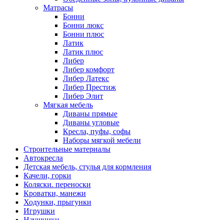
Матрасы
Бонни
Бонни люкс
Бонни плюс
Латик
Латик плюс
Либер
Либер комфорт
Либер Латекс
Либер Престиж
Либер Элит
Мягкая мебель
Диваны прямые
Диваны угловые
Кресла, пуфы, софы
Наборы мягкой мебели
Строительные материалы
Автокресла
Детская мебель, стулья для кормления
Качели, горки
Коляски. переноски
Кроватки, манежи
Ходунки, прыгунки
Игрушки
Наушники