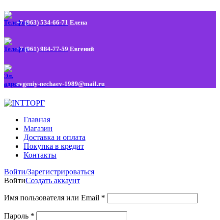
+7 (963) 534-66-71
Елена
+7 (961) 984-77-59
Евгений
evgeniy-nechaev-1989@mail.ru
Главная
Магазин
Доставка и оплата
Покупка в кредит
Контакты
Войти/Зарегистрироваться
Войти
Создать аккаунт
Имя пользователя или Email
*
Пароль
*