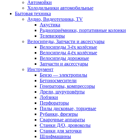
Автомойки
Холодильники автомобильные
Бытовая техника
Аудио, Видеотехника, TV
Акустика
Радиоприёмники, портативные колонки
Телевизоры
Велосипеды, Запчасти и аксессуары
Велосипеды 3-ёх колёсные
Велосипеды 4-ёх колёсные
Велосипеды дорожные
Запчасти и аксессуары
Инструмент
Бензо — электропилы
Бетоносмесители
Генераторы, компрессоры
Дрели, шуруповёрты
Лобзики
Перфораторы
Пилы дисковые, торцевые
Рубанки, фрезеры
Сварочные аппараты
Станки Д/О, дровоколы
Станки для заточки
Шлифмашины