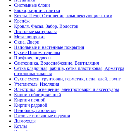
Системные блоки
Блоки, кирпич. плитка
Котлы, Печи, Отопление, комплектующие к ним
Крепёж
Кровля, Фасад, Забор, Водосток
Листовые материалы
Металлопрокат
Окна, Двери
Напольные и настенные покрытия
Сухие Пиломатериалы
Профиля, подвесы
Сантехника, Водоснабжение, Вентиляция
Сетка кладочная, рабица, сетка пластиковая, Арматура
стеклопластиковая
Сухие смеси, грунтовки, герметик, пена, клей, грунт
Утеплитель, Изоляция
Электрика, освещение, электротовары и аксессуары
Кирпич облицовочный
Кирпич печной
Кирпич рядовой
Пеноблок, газобетон
Готовые столярные изделия
Дымоходы
Котлы