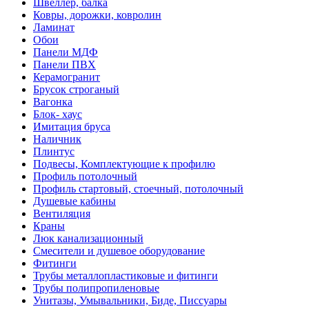
Швеллер, балка
Ковры, дорожки, ковролин
Ламинат
Обои
Панели МДФ
Панели ПВХ
Керамогранит
Брусок строганый
Вагонка
Блок- хаус
Имитация бруса
Наличник
Плинтус
Подвесы, Комплектующие к профилю
Профиль потолочный
Профиль стартовый, стоечный, потолочный
Душевые кабины
Вентиляция
Краны
Люк канализационный
Смесители и душевое оборудование
Фитинги
Трубы металлопластиковые и фитинги
Трубы полипропиленовые
Унитазы, Умывальники, Биде, Писсуары