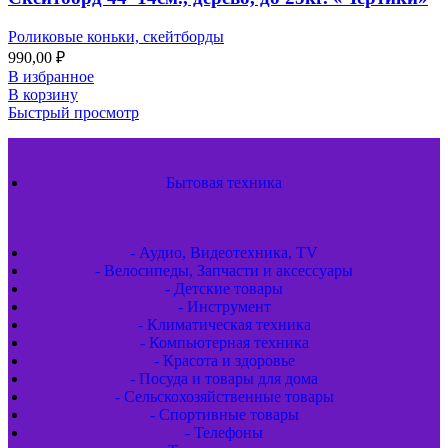
Роликовые коньки, скейтборды
990,00
₽
В избранное
В корзину
Быстрый просмотр
Бытовая техника
- Аудио, Видеотехника, TV
- Велосипеды, Запчасти и аксессуары
- Детские товары
- Инструмент
- Климатическая техника
- Компьютерная техника
- Красота и здоровье
- Посуда и товары для дома
- Сельскохозяйственные товары
- Спортивные товары
- Телефоны