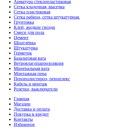
Арматура стеклопластиковая
Сетка кладочная, высечка
Сетка пластиковая
Сетка рабица, сетка штукатурная.
Грунтовка
Клей, жидкие гвозди
Смеси для пола
Цемент
Шпатлёвка
Штукатурка
Герметик
Базальтовая вата
Ветровлагопароизоляция
Минеральная вата
Монтажная пена
Пенополистирол, пеноплекс
Кабель и монтаж
Розетки, выключатели
Главная
Магазин
Доставка и оплата
Покупка в кредит
Контакты
Избранное