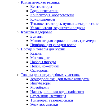
Климатическая техника
Вентиляторы
Водонагреватели
Конвекторы, обогреватели
Кондиционеры
Тепловентиляторы, пушки электрические
Увлажнители, осушители воздуха
Красота и здоровье
Бритвы
Машинки для стрижки волос, триммеры
Приборы для укладки волос
Посуда и товары для кухни
Казаны
Мантоварки
Наборы посуды
Ножи, ножеточки
Сковороды
Товары для приусадебных участков.
Зернодробилки, доильные аппараты
Инкубаторы
Мотоблоки
Насосы, станции водоснабжения
Стремянки, лестницы
Триммеры, газонокосилки
Электросушилки