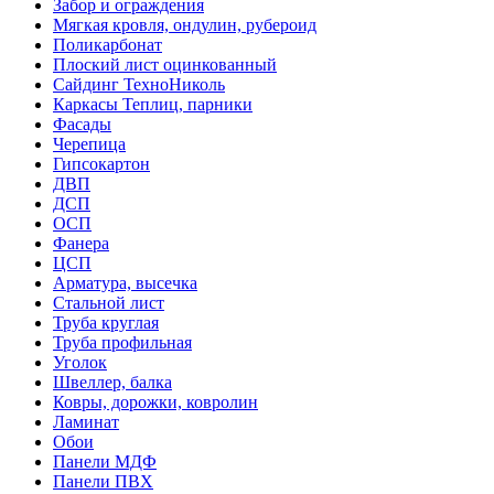
Забор и ограждения
Мягкая кровля, ондулин, рубероид
Поликарбонат
Плоский лист оцинкованный
Сайдинг ТехноНиколь
Каркасы Теплиц, парники
Фасады
Черепица
Гипсокартон
ДВП
ДСП
ОСП
Фанера
ЦСП
Арматура, высечка
Стальной лист
Труба круглая
Труба профильная
Уголок
Швеллер, балка
Ковры, дорожки, ковролин
Ламинат
Обои
Панели МДФ
Панели ПВХ