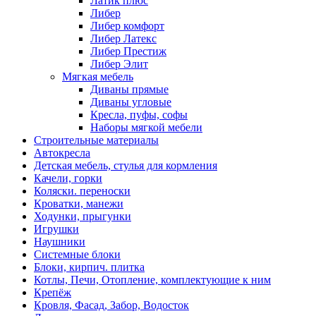
Латик плюс
Либер
Либер комфорт
Либер Латекс
Либер Престиж
Либер Элит
Мягкая мебель
Диваны прямые
Диваны угловые
Кресла, пуфы, софы
Наборы мягкой мебели
Строительные материалы
Автокресла
Детская мебель, стулья для кормления
Качели, горки
Коляски. переноски
Кроватки, манежи
Ходунки, прыгунки
Игрушки
Наушники
Системные блоки
Блоки, кирпич. плитка
Котлы, Печи, Отопление, комплектующие к ним
Крепёж
Кровля, Фасад, Забор, Водосток