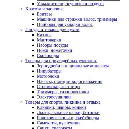
Увлажнители, осушители воздуха
Красота и здоровье
Бритвы
Машинки для стрижки волос, триммеры
Приборы для укладки волос
Посуда и товары для кухни
Казаны
Мантоварки
Наборы посуды
Ножи, ножеточки
Сковороды
Товары для приусадебных участков.
Зернодробилки, доильные аппараты
Инкубаторы
Мотоблоки
Насосы, станции водоснабжения
Стремянки, лестницы
Триммеры, газонокосилки
Электросушилки
Товары для спорта, пикника и отдыха
Клюшки, шайбы, коньки
Лыжи, лыжные палки, ботинки
Роликовые коньки, скейтборды
Самокаты, кузнечики
Санки, снегокаты