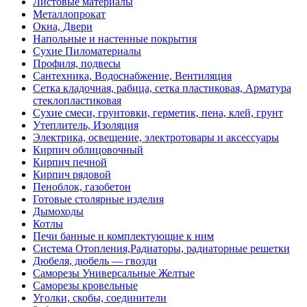
Листовые материалы
Металлопрокат
Окна, Двери
Напольные и настенные покрытия
Сухие Пиломатериалы
Профиля, подвесы
Сантехника, Водоснабжение, Вентиляция
Сетка кладочная, рабица, сетка пластиковая, Арматура
стеклопластиковая
Сухие смеси, грунтовки, герметик, пена, клей, грунт
Утеплитель, Изоляция
Электрика, освещение, электротовары и аксессуары
Кирпич облицовочный
Кирпич печной
Кирпич рядовой
Пеноблок, газобетон
Готовые столярные изделия
Дымоходы
Котлы
Печи банные и комплектующие к ним
Система Отопления,Радиаторы, радиаторные решетки
Дюбеля, дюбель — гвозди
Саморезы Универсальные Желтые
Саморезы кровельные
Уголки, скобы, соединители