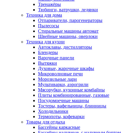
Тренажёры
Тюбинги, ватрушки, ледянки
Техника для дома
Отпариватели, парогенераторы
Пылесосы
Стиральные машины автомат
Швейные машины, оверлоки
Техника для кухни
Автоклавы, дистилляторы
Блендеры
Варочные панели
Вытяжки
Духовые, жарочные шкафы
Микроволновые печи
Морозильные лари
Мультиварки, аэрогрили
Мясорубки, кухонные комбайны
Плиты комбинированные, газовые
Посудомоечные машины
Тостеры, вафельницы, блинницы
Холодильники
Термопоты, кофеварки
Товары для отдыха
Бассейны каркасные
Бассейны надувные, с надувным бортом