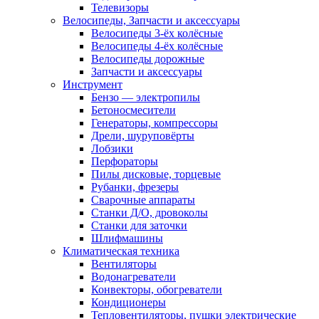
Телевизоры
Велосипеды, Запчасти и аксессуары
Велосипеды 3-ёх колёсные
Велосипеды 4-ёх колёсные
Велосипеды дорожные
Запчасти и аксессуары
Инструмент
Бензо — электропилы
Бетоносмесители
Генераторы, компрессоры
Дрели, шуруповёрты
Лобзики
Перфораторы
Пилы дисковые, торцевые
Рубанки, фрезеры
Сварочные аппараты
Станки Д/О, дровоколы
Станки для заточки
Шлифмашины
Климатическая техника
Вентиляторы
Водонагреватели
Конвекторы, обогреватели
Кондиционеры
Тепловентиляторы, пушки электрические