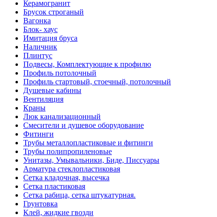
Керамогранит
Брусок строганый
Вагонка
Блок- хаус
Имитация бруса
Наличник
Плинтус
Подвесы, Комплектующие к профилю
Профиль потолочный
Профиль стартовый, стоечный, потолочный
Душевые кабины
Вентиляция
Краны
Люк канализационный
Смесители и душевое оборудование
Фитинги
Трубы металлопластиковые и фитинги
Трубы полипропиленовые
Унитазы, Умывальники, Биде, Писсуары
Арматура стеклопластиковая
Сетка кладочная, высечка
Сетка пластиковая
Сетка рабица, сетка штукатурная.
Грунтовка
Клей, жидкие гвозди