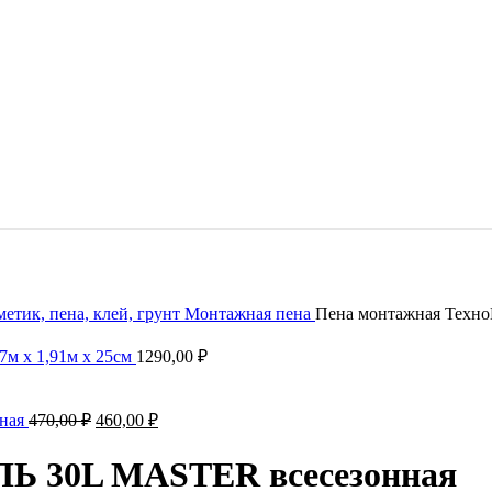
метик, пена, клей, грунт
Монтажная пена
Пена монтажная Техн
37м x 1,91м x 25см
1290,00
₽
нная
470,00
₽
460,00
₽
Ь 30L MASTER всесезонная