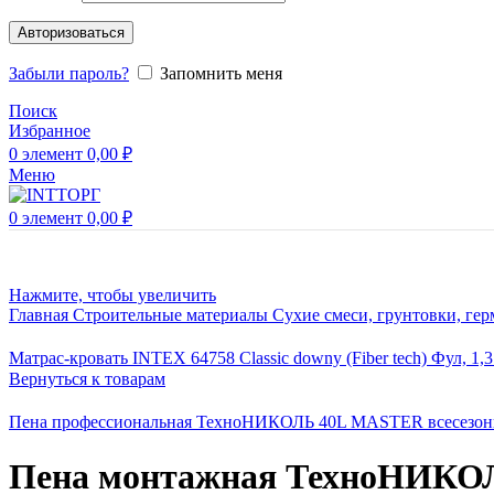
Авторизоваться
Забыли пароль?
Запомнить меня
Поиск
Избранное
0
элемент
0,00
₽
Меню
0
элемент
0,00
₽
Нажмите, чтобы увеличить
Главная
Строительные материалы
Сухие смеси, грунтовки, гер
Матрас-кровать INTEX 64758 Classic downy (Fiber tech) Фул, 1,
Вернуться к товарам
Пена профессиональная ТехноНИКОЛЬ 40L MASTER всесезо
Пена монтажная ТехноНИКОЛ