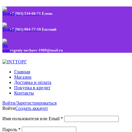
+7 (963) 534-66-71
Елена
+7 (961) 984-77-59
Евгений
evgeniy-nechaev-1989@mail.ru
Главная
Магазин
Доставка и оплата
Покупка в кредит
Контакты
Войти/Зарегистрироваться
Войти
Создать аккаунт
Имя пользователя или Email
*
Пароль
*