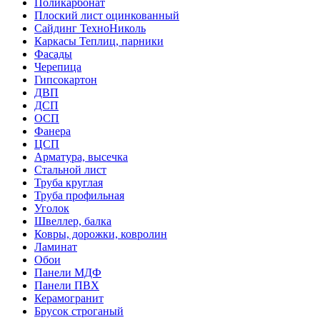
Поликарбонат
Плоский лист оцинкованный
Сайдинг ТехноНиколь
Каркасы Теплиц, парники
Фасады
Черепица
Гипсокартон
ДВП
ДСП
ОСП
Фанера
ЦСП
Арматура, высечка
Стальной лист
Труба круглая
Труба профильная
Уголок
Швеллер, балка
Ковры, дорожки, ковролин
Ламинат
Обои
Панели МДФ
Панели ПВХ
Керамогранит
Брусок строганый