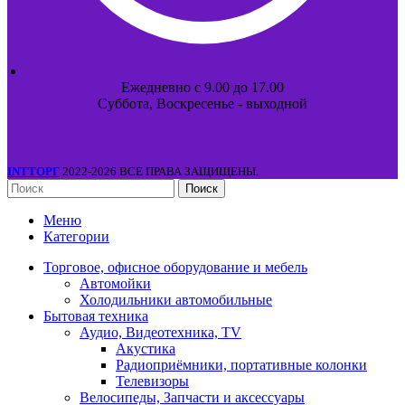
Ежедневно с 9.00 до 17.00
Суббота, Воскресенье - выходной
INTТОРГ
2022-2026 ВСЕ ПРАВА ЗАЩИЩЕНЫ.
Поиск
Меню
Категории
Торговое, офисное оборудование и мебель
Автомойки
Холодильники автомобильные
Бытовая техника
Аудио, Видеотехника, TV
Акустика
Радиоприёмники, портативные колонки
Телевизоры
Велосипеды, Запчасти и аксессуары