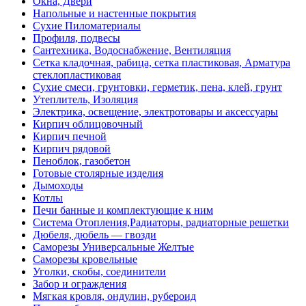
Окна, Двери
Напольные и настенные покрытия
Сухие Пиломатериалы
Профиля, подвесы
Сантехника, Водоснабжение, Вентиляция
Сетка кладочная, рабица, сетка пластиковая, Арматура
стеклопластиковая
Сухие смеси, грунтовки, герметик, пена, клей, грунт
Утеплитель, Изоляция
Электрика, освещение, электротовары и аксессуары
Кирпич облицовочный
Кирпич печной
Кирпич рядовой
Пеноблок, газобетон
Готовые столярные изделия
Дымоходы
Котлы
Печи банные и комплектующие к ним
Система Отопления,Радиаторы, радиаторные решетки
Дюбеля, дюбель — гвозди
Саморезы Универсальные Желтые
Саморезы кровельные
Уголки, скобы, соединители
Забор и ограждения
Мягкая кровля, ондулин, рубероид