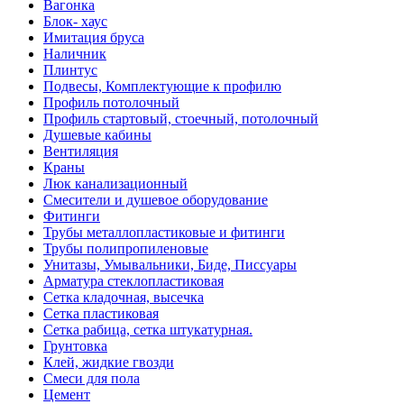
Вагонка
Блок- хаус
Имитация бруса
Наличник
Плинтус
Подвесы, Комплектующие к профилю
Профиль потолочный
Профиль стартовый, стоечный, потолочный
Душевые кабины
Вентиляция
Краны
Люк канализационный
Смесители и душевое оборудование
Фитинги
Трубы металлопластиковые и фитинги
Трубы полипропиленовые
Унитазы, Умывальники, Биде, Писсуары
Арматура стеклопластиковая
Сетка кладочная, высечка
Сетка пластиковая
Сетка рабица, сетка штукатурная.
Грунтовка
Клей, жидкие гвозди
Смеси для пола
Цемент