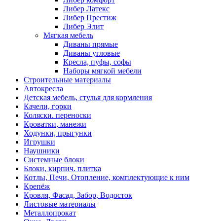
Либер Латекс
Либер Престиж
Либер Элит
Мягкая мебель
Диваны прямые
Диваны угловые
Кресла, пуфы, софы
Наборы мягкой мебели
Строительные материалы
Автокресла
Детская мебель, стулья для кормления
Качели, горки
Коляски. переноски
Кроватки, манежи
Ходунки, прыгунки
Игрушки
Наушники
Системные блоки
Блоки, кирпич. плитка
Котлы, Печи, Отопление, комплектующие к ним
Крепёж
Кровля, Фасад, Забор, Водосток
Листовые материалы
Металлопрокат