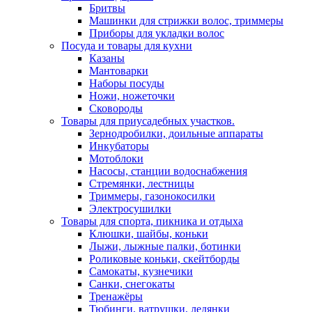
Бритвы
Машинки для стрижки волос, триммеры
Приборы для укладки волос
Посуда и товары для кухни
Казаны
Мантоварки
Наборы посуды
Ножи, ножеточки
Сковороды
Товары для приусадебных участков.
Зернодробилки, доильные аппараты
Инкубаторы
Мотоблоки
Насосы, станции водоснабжения
Стремянки, лестницы
Триммеры, газонокосилки
Электросушилки
Товары для спорта, пикника и отдыха
Клюшки, шайбы, коньки
Лыжи, лыжные палки, ботинки
Роликовые коньки, скейтборды
Самокаты, кузнечики
Санки, снегокаты
Тренажёры
Тюбинги, ватрушки, ледянки