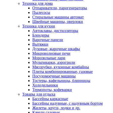
Техника для дома
Отпариватели, парогенераторы
Пылесосы
Стиральные машины автомат
Швейные машины, оверлоки
Техника для кухни
Автоклавы, дистилляторы
Блендеры
Варочные панели
Вытяжки
Духовые, жарочные шкафы
Микроволновые печи
Морозильные лари
Мультиварки, аэрогрили
Мясорубки, кухонные комбайны
Плиты комбинированные, газовые
Посудомоечные машины
Тостеры, вафельницы, блинницы
Холодильники
Термопоты, кофеварки
Товары для отдыха
Бассейны каркасные
Бассейны надувные, с надувным бортом
Жилеты, круги, лодки и др.
Качели садовые