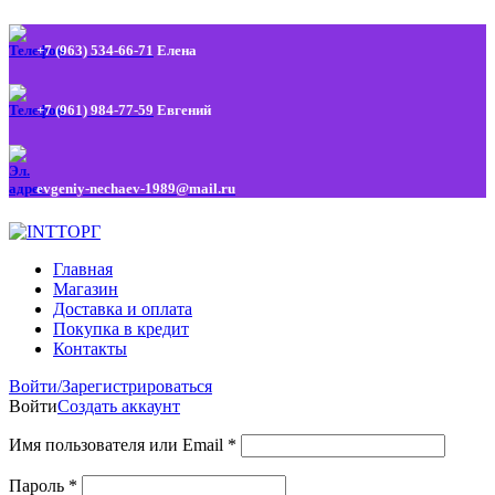
+7 (963) 534-66-71
Елена
+7 (961) 984-77-59
Евгений
evgeniy-nechaev-1989@mail.ru
Главная
Магазин
Доставка и оплата
Покупка в кредит
Контакты
Войти/Зарегистрироваться
Войти
Создать аккаунт
Имя пользователя или Email
*
Пароль
*