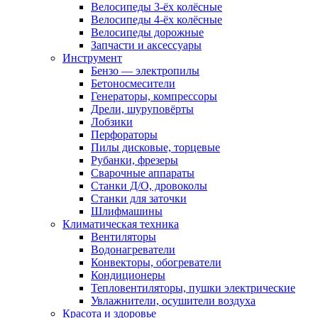
Велосипеды 3-ёх колёсные
Велосипеды 4-ёх колёсные
Велосипеды дорожные
Запчасти и аксессуары
Инструмент
Бензо — электропилы
Бетоносмесители
Генераторы, компрессоры
Дрели, шуруповёрты
Лобзики
Перфораторы
Пилы дисковые, торцевые
Рубанки, фрезеры
Сварочные аппараты
Станки Д/О, дровоколы
Станки для заточки
Шлифмашины
Климатическая техника
Вентиляторы
Водонагреватели
Конвекторы, обогреватели
Кондиционеры
Тепловентиляторы, пушки электрические
Увлажнители, осушители воздуха
Красота и здоровье