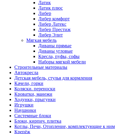
Латик
Латик плюс
Либер
Либер комфорт
Либер Латекс
Либер Престиж
Либер Элит
Мягкая мебель
Диваны прямые
Диваны угловые
Кресла, пуфы, софы
Наборы мягкой мебели
Строительные материалы
Автокресла
Детская мебель, стулья для кормления
Качели, горки
Коляски. переноски
Кроватки, манежи
Ходунки, прыгунки
Игрушки
Наушники
Системные блоки
Блоки, кирпич. плитка
Котлы, Печи, Отопление, комплектующие к ним
Крепёж