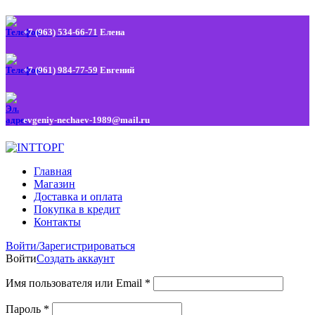
+7 (963) 534-66-71
Елена
+7 (961) 984-77-59
Евгений
evgeniy-nechaev-1989@mail.ru
Главная
Магазин
Доставка и оплата
Покупка в кредит
Контакты
Войти/Зарегистрироваться
Войти
Создать аккаунт
Имя пользователя или Email
*
Пароль
*