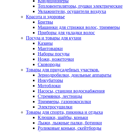
Кондиционеры
Тепловентиляторы, пушки электрические
Увлажнители, осушители воздуха
Красота и здоровье
Бритвы
Машинки для стрижки волос, триммеры
Приборы для укладки волос
Посуда и товары для кухни
Казаны
Мантоварки
Наборы посуды
Ножи, ножеточки
Сковороды
Товары для приусадебных участков.
Зернодробилки, доильные аппараты
Инкубаторы
Мотоблоки
Насосы, станции водоснабжения
Стремянки, лестницы
Триммеры, газонокосилки
Электросушилки
Товары для спорта, пикника и отдыха
Клюшки, шайбы, коньки
Лыжи, лыжные палки, ботинки
Роликовые коньки, скейтборды