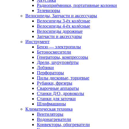
Акустика
Радиоприёмники, портативные колонки
Телевизоры
Велосипеды, Запчасти и аксессуары
Велосипеды 3-ёх колёсные
Велосипеды 4-ёх колёсные
Велосипеды дорожные
Запчасти и аксессуары
Инструмент
Бензо — электропилы
Бетоносмесители
Генераторы, компрессоры
Дрели, шуруповёрты
Лобзики
Перфораторы
Пилы дисковые, торцевые
Рубанки, фрезеры
Сварочные аппараты
Станки Д/О, дровоколы
Станки для заточки
Шлифмашины
Климатическая техника
Вентиляторы
Водонагреватели
Конвекторы, обогреватели