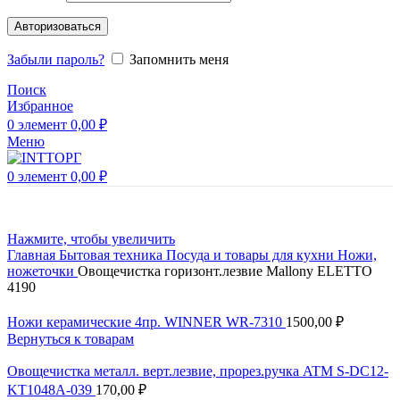
Авторизоваться
Забыли пароль?
Запомнить меня
Поиск
Избранное
0
элемент
0,00
₽
Меню
0
элемент
0,00
₽
Нажмите, чтобы увеличить
Главная
Бытовая техника
Посуда и товары для кухни
Ножи,
ножеточки
Овощечистка горизонт.лезвие Mallony ELETTO
4190
Ножи керамические 4пр. WINNER WR-7310
1500,00
₽
Вернуться к товарам
Овощечистка металл. верт.лезвие, прорез.ручка ATM S-DC12-
KT1048A-039
170,00
₽