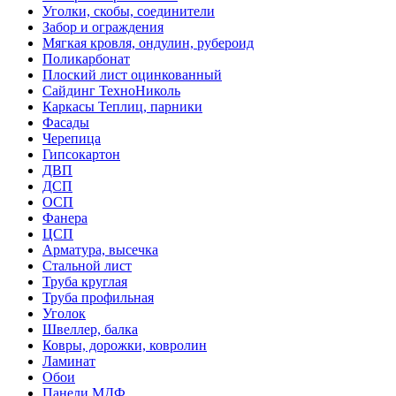
Уголки, скобы, соединители
Забор и ограждения
Мягкая кровля, ондулин, рубероид
Поликарбонат
Плоский лист оцинкованный
Сайдинг ТехноНиколь
Каркасы Теплиц, парники
Фасады
Черепица
Гипсокартон
ДВП
ДСП
ОСП
Фанера
ЦСП
Арматура, высечка
Стальной лист
Труба круглая
Труба профильная
Уголок
Швеллер, балка
Ковры, дорожки, ковролин
Ламинат
Обои
Панели МДФ