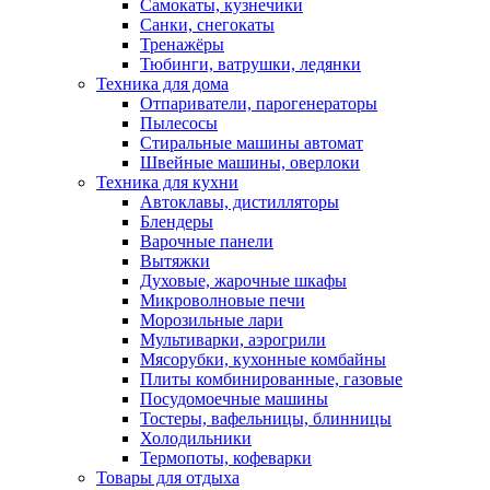
Самокаты, кузнечики
Санки, снегокаты
Тренажёры
Тюбинги, ватрушки, ледянки
Техника для дома
Отпариватели, парогенераторы
Пылесосы
Стиральные машины автомат
Швейные машины, оверлоки
Техника для кухни
Автоклавы, дистилляторы
Блендеры
Варочные панели
Вытяжки
Духовые, жарочные шкафы
Микроволновые печи
Морозильные лари
Мультиварки, аэрогрили
Мясорубки, кухонные комбайны
Плиты комбинированные, газовые
Посудомоечные машины
Тостеры, вафельницы, блинницы
Холодильники
Термопоты, кофеварки
Товары для отдыха