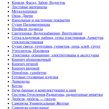
Кровля, Фасад, Забор, Водосток
Листовые материалы
Металлопрокат
Окна, Двери
Напольные и настенные покрытия
Сухие Пиломатериалы
Профиля, подвесы
Сантехника, Водоснабжение, Вентиляция
Сетка кладочная, рабица, сетка пластиковая, Арматура
стеклопластиковая
Сухие смеси, грунтовки, герметик, пена, клей, грунт
Утеплитель, Изоляция
Электрика, освещение, электротовары и аксессуары
Кирпич облицовочный
Кирпич печной
Кирпич рядовой
Пеноблок, газобетон
Готовые столярные изделия
Дымоходы
Котлы
Печи банные и комплектующие к ним
Система Отопления,Радиаторы, радиаторные решетки
Дюбеля, дюбель — гвозди
Саморезы Универсальные Желтые
Саморезы кровельные