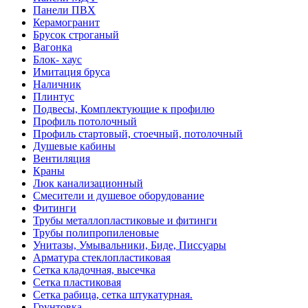
Панели ПВХ
Керамогранит
Брусок строганый
Вагонка
Блок- хаус
Имитация бруса
Наличник
Плинтус
Подвесы, Комплектующие к профилю
Профиль потолочный
Профиль стартовый, стоечный, потолочный
Душевые кабины
Вентиляция
Краны
Люк канализационный
Смесители и душевое оборудование
Фитинги
Трубы металлопластиковые и фитинги
Трубы полипропиленовые
Унитазы, Умывальники, Биде, Писсуары
Арматура стеклопластиковая
Сетка кладочная, высечка
Сетка пластиковая
Сетка рабица, сетка штукатурная.
Грунтовка