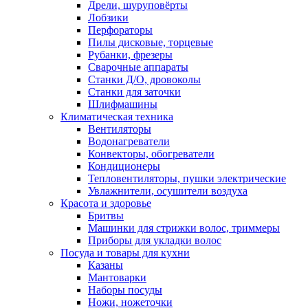
Дрели, шуруповёрты
Лобзики
Перфораторы
Пилы дисковые, торцевые
Рубанки, фрезеры
Сварочные аппараты
Станки Д/О, дровоколы
Станки для заточки
Шлифмашины
Климатическая техника
Вентиляторы
Водонагреватели
Конвекторы, обогреватели
Кондиционеры
Тепловентиляторы, пушки электрические
Увлажнители, осушители воздуха
Красота и здоровье
Бритвы
Машинки для стрижки волос, триммеры
Приборы для укладки волос
Посуда и товары для кухни
Казаны
Мантоварки
Наборы посуды
Ножи, ножеточки