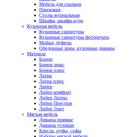
Мебель для спальни
Прихожие
Столы журнальные
Шкафы, шкафы-купе
Кухонная мебель
Кухонные гарнитуры
Кухонные гарнитуры фотопечать
Мойки, буфеты
Обеденные зоны, кухонные диваны
Матрасы
Бонни
Бонни люкс
Бонни плюс
Латик
Латик плюс
Либер
Либер комфорт
Либер Латекс
Либер Престиж
Либер Элит
Мягкая мебель
Диваны прямые
Диваны угловые
Кресла, пуфы, софы
Наборы мягкой мебели