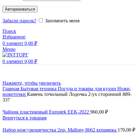
Авторизоваться
Забыли пароль?
Запомнить меня
Поиск
Избранное
0
элемент
0,00
₽
Меню
0
элемент
0,00
₽
Нажмите, чтобы увеличить
Главная
Бытовая техника
Посуда и товары для кухни
Ножи,
ножеточки
Камень точильный Лодочка 2-ух сторонний 889-
337
Чайник пластиковый Eurostek EEK-2022
960,00
₽
Вернуться к товарам
Набор нож+овощечистка 2пр. Mallony 8662 керамика
170,00
₽