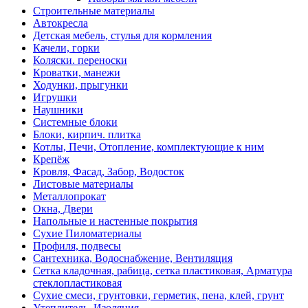
Строительные материалы
Автокресла
Детская мебель, стулья для кормления
Качели, горки
Коляски. переноски
Кроватки, манежи
Ходунки, прыгунки
Игрушки
Наушники
Системные блоки
Блоки, кирпич. плитка
Котлы, Печи, Отопление, комплектующие к ним
Крепёж
Кровля, Фасад, Забор, Водосток
Листовые материалы
Металлопрокат
Окна, Двери
Напольные и настенные покрытия
Сухие Пиломатериалы
Профиля, подвесы
Сантехника, Водоснабжение, Вентиляция
Сетка кладочная, рабица, сетка пластиковая, Арматура
стеклопластиковая
Сухие смеси, грунтовки, герметик, пена, клей, грунт
Утеплитель, Изоляция