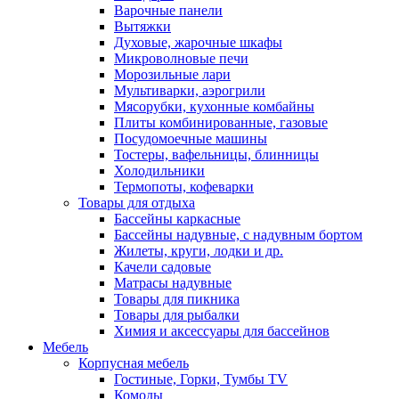
Варочные панели
Вытяжки
Духовые, жарочные шкафы
Микроволновые печи
Морозильные лари
Мультиварки, аэрогрили
Мясорубки, кухонные комбайны
Плиты комбинированные, газовые
Посудомоечные машины
Тостеры, вафельницы, блинницы
Холодильники
Термопоты, кофеварки
Товары для отдыха
Бассейны каркасные
Бассейны надувные, с надувным бортом
Жилеты, круги, лодки и др.
Качели садовые
Матрасы надувные
Товары для пикника
Товары для рыбалки
Химия и аксессуары для бассейнов
Мебель
Корпусная мебель
Гостиные, Горки, Тумбы TV
Комоды