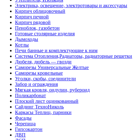
Электрика, освещение, электротовары и аксессуары
Кирпич облицовочный
Кирпич печной
Кирпич рядовой
Пеноблок, газобетон
Готовые столярные изделия
Дымоходы
Котлы
Печи банные и комплектующие к ним
Система Отопления,Радиаторы, радиаторные решетки
Дюбеля, дюбель — гвозди
Саморезы Универсальные Желтые
Саморезы кровельные
Уголки, скобы, соединители
Забор и ограждения
Мягкая кровля, ондулин, рубероид
Поликарбонат
Плоский лист оцинкованный
Сайдинг ТехноНиколь
Каркасы Теплиц, парники
Фасады
Черепица
Гипсокартон
ДВП