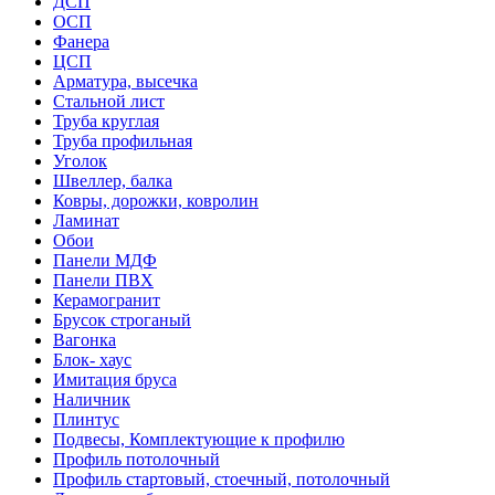
ДСП
ОСП
Фанера
ЦСП
Арматура, высечка
Стальной лист
Труба круглая
Труба профильная
Уголок
Швеллер, балка
Ковры, дорожки, ковролин
Ламинат
Обои
Панели МДФ
Панели ПВХ
Керамогранит
Брусок строганый
Вагонка
Блок- хаус
Имитация бруса
Наличник
Плинтус
Подвесы, Комплектующие к профилю
Профиль потолочный
Профиль стартовый, стоечный, потолочный