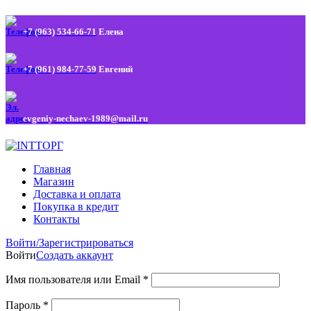
+7 (963) 534-66-71
Елена
+7 (961) 984-77-59
Евгений
evgeniy-nechaev-1989@mail.ru
Главная
Магазин
Доставка и оплата
Покупка в кредит
Контакты
Войти/Зарегистрироваться
Войти
Создать аккаунт
Имя пользователя или Email
*
Пароль
*