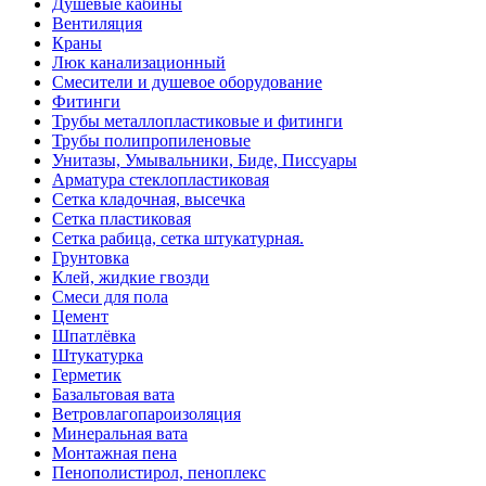
Душевые кабины
Вентиляция
Краны
Люк канализационный
Смесители и душевое оборудование
Фитинги
Трубы металлопластиковые и фитинги
Трубы полипропиленовые
Унитазы, Умывальники, Биде, Писсуары
Арматура стеклопластиковая
Сетка кладочная, высечка
Сетка пластиковая
Сетка рабица, сетка штукатурная.
Грунтовка
Клей, жидкие гвозди
Смеси для пола
Цемент
Шпатлёвка
Штукатурка
Герметик
Базальтовая вата
Ветровлагопароизоляция
Минеральная вата
Монтажная пена
Пенополистирол, пеноплекс