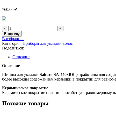
760,00
₽
Количество
товара
В корзину
Плойка
В избранное
SAKURA
Категория:
Приборы для укладки волос
SA-
Поделиться:
4408BK
25Вт
Описание
керам
25мм
Описание
конус
Щипцы для укладки
Sakura SA-4408BK
разработаны для созда
более высоким содержанием керамики в покрытии для равноме
Керамическое покрытие
Керамическое покрытие пластин способствует равномерному на
Похожие товары