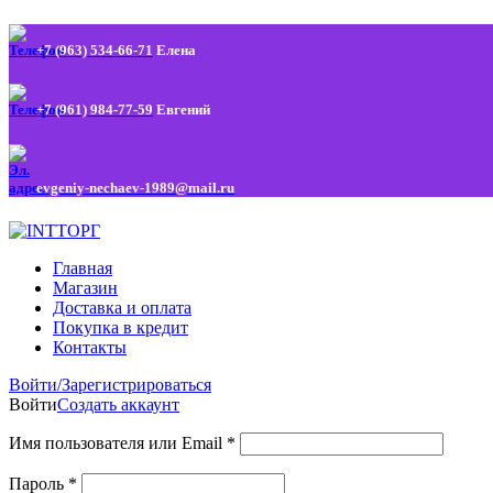
+7 (963) 534-66-71
Елена
+7 (961) 984-77-59
Евгений
evgeniy-nechaev-1989@mail.ru
Главная
Магазин
Доставка и оплата
Покупка в кредит
Контакты
Войти/Зарегистрироваться
Войти
Создать аккаунт
Имя пользователя или Email
*
Пароль
*