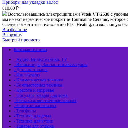
Приборы для укладки волос
810,00
₽
Воспользовавшись электрощипцами
Vitek VT-2538
с удобны
мм имеют керамическое покрытие Tourmaline Ceramic, которое 
Следует отметить и технологию PTC Heating, позволяющую быс
В избранное
В корзину
Быстрый просмотр
Бытовая техника
- Аудио, Видеотехника, TV
- Велосипеды, Запчасти и аксессуары
- Детские товары
- Инструмент
- Климатическая техника
- Компьютерная техника
- Красота и здоровье
- Посуда и товары для дома
- Сельскохозяйственные товары
- Спортивные товары
- Телефоны
- Техника для дома
- Техника для кухни
- Товары для отдыха