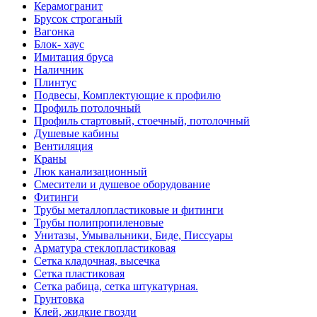
Керамогранит
Брусок строганый
Вагонка
Блок- хаус
Имитация бруса
Наличник
Плинтус
Подвесы, Комплектующие к профилю
Профиль потолочный
Профиль стартовый, стоечный, потолочный
Душевые кабины
Вентиляция
Краны
Люк канализационный
Смесители и душевое оборудование
Фитинги
Трубы металлопластиковые и фитинги
Трубы полипропиленовые
Унитазы, Умывальники, Биде, Писсуары
Арматура стеклопластиковая
Сетка кладочная, высечка
Сетка пластиковая
Сетка рабица, сетка штукатурная.
Грунтовка
Клей, жидкие гвозди