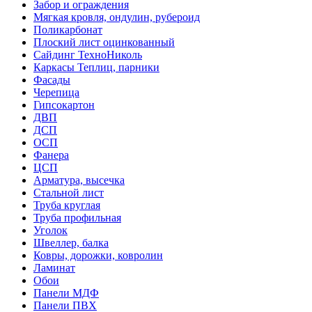
Забор и ограждения
Мягкая кровля, ондулин, рубероид
Поликарбонат
Плоский лист оцинкованный
Сайдинг ТехноНиколь
Каркасы Теплиц, парники
Фасады
Черепица
Гипсокартон
ДВП
ДСП
ОСП
Фанера
ЦСП
Арматура, высечка
Стальной лист
Труба круглая
Труба профильная
Уголок
Швеллер, балка
Ковры, дорожки, ковролин
Ламинат
Обои
Панели МДФ
Панели ПВХ