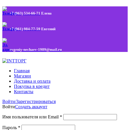
+7 (963) 534-66-71
Елена
+7 (961) 984-77-59
Евгений
evgeniy-nechaev-1989@mail.ru
Главная
Магазин
Доставка и оплата
Покупка в кредит
Контакты
Войти/Зарегистрироваться
Войти
Создать аккаунт
Имя пользователя или Email
*
Пароль
*