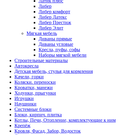
Латик плюс
Либер
Либер комфорт
Либер Латекс
Либер Престиж
Либер Элит
Мягкая мебель
Диваны прямые
Диваны угловые
Кресла, пуфы, софы
Наборы мягкой мебели
Строительные материалы
Автокресла
Детская мебель, стулья для кормления
Качели, горки
Коляски. переноски
Кроватки, манежи
Ходунки, прыгунки
Игрушки
Наушники
Системные блоки
Блоки, кирпич. плитка
Котлы, Печи, Отопление, комплектующие к ним
Крепёж
Кровля, Фасад, Забор, Водосток