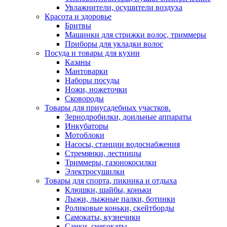
Увлажнители, осушители воздуха
Красота и здоровье
Бритвы
Машинки для стрижки волос, триммеры
Приборы для укладки волос
Посуда и товары для кухни
Казаны
Мантоварки
Наборы посуды
Ножи, ножеточки
Сковороды
Товары для приусадебных участков.
Зернодробилки, доильные аппараты
Инкубаторы
Мотоблоки
Насосы, станции водоснабжения
Стремянки, лестницы
Триммеры, газонокосилки
Электросушилки
Товары для спорта, пикника и отдыха
Клюшки, шайбы, коньки
Лыжи, лыжные палки, ботинки
Роликовые коньки, скейтборды
Самокаты, кузнечики
Санки, снегокаты