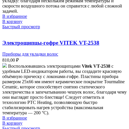
укладку: благодаря нескольким режимам температуры и
скорости воздушного потока он справится с любой сложной
задачей.
В избранное
В корзину
Быстрый просмотр
Электрощипцы-гофре VITEK VT-2538
Приборы для укладки волос
810,00
₽
Воспользовавшись электрощипцами
Vitek VT-2538
с
удобным LED-индикатором работы, вы создадите красивую
объёмную прическу с локонами-гофре. Пластины прибора
размером 25х66 мм имеют керамическое покрытие Tourmaline
Ceramic, которое способствует снятию статического
электричества и запечатыванию чешуек волос, благодаря чему
они выглядят просто блестяще! Следует отметить и
технологию PTC Heating, позволяющую быстро
стабилизировать нагрев устройства (максимальная
температура — 200 °С).
В избранное
В корзину
Быстрый просмотр