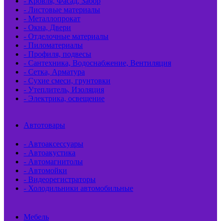
- Кровля, Фасад, Забор
- Листовые материалы
- Металлопрокат
- Окна, Двери
- Отделочные материалы
- Пиломатериалы
- Профиля, подвесы
- Сантехника, Водоснабжение, Вентиляция
- Сетка, Арматура
- Сухие смеси, грунтовки
- Утеплитель, Изоляция
- Электрика, освещение
Автотовары
- Автоаксессуары
- Автоакустика
- Автомагнитолы
- Автомойки
- Видеорегистраторы
- Холодильники автомобильные
Мебель