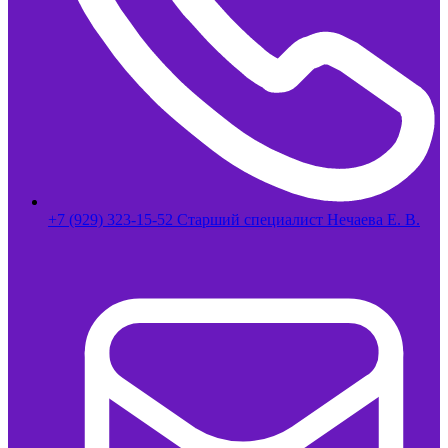
+7 (929) 323-15-52 Старший специалист Нечаева Е. В.