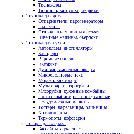
Тренажёры
Тюбинги, ватрушки, ледянки
Техника для дома
Отпариватели, парогенераторы
Пылесосы
Стиральные машины автомат
Швейные машины, оверлоки
Техника для кухни
Автоклавы, дистилляторы
Блендеры
Варочные панели
Вытяжки
Духовые, жарочные шкафы
Микроволновые печи
Морозильные лари
Мультиварки, аэрогрили
Мясорубки, кухонные комбайны
Плиты комбинированные, газовые
Посудомоечные машины
Тостеры, вафельницы, блинницы
Холодильники
Термопоты, кофеварки
Товары для отдыха
Бассейны каркасные