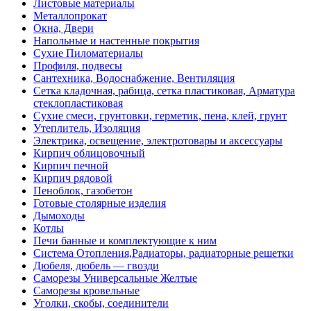
Листовые материалы
Металлопрокат
Окна, Двери
Напольные и настенные покрытия
Сухие Пиломатериалы
Профиля, подвесы
Сантехника, Водоснабжение, Вентиляция
Сетка кладочная, рабица, сетка пластиковая, Арматура
стеклопластиковая
Сухие смеси, грунтовки, герметик, пена, клей, грунт
Утеплитель, Изоляция
Электрика, освещение, электротовары и аксессуары
Кирпич облицовочный
Кирпич печной
Кирпич рядовой
Пеноблок, газобетон
Готовые столярные изделия
Дымоходы
Котлы
Печи банные и комплектующие к ним
Система Отопления,Радиаторы, радиаторные решетки
Дюбеля, дюбель — гвозди
Саморезы Универсальные Желтые
Саморезы кровельные
Уголки, скобы, соединители