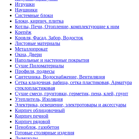
Игрушки
Наушники
Системные блоки
Блоки, кирпич. плитка
Котлы, Печи, Отопление, комплектующие к ним
Крепёж
Кровля, Фасад, Забор, Водосток
Листовые материалы
Металлопрокат
Окна, Двери
Напольные и настенные покрытия
Сухие Пиломатериалы
Профиля, подвесы
Сантехника, Водоснабжение, Вентиляция
Сетка кладочная, рабица, сетка пластиковая, Арматура
стеклопластиковая
Сухие смеси, грунтовки, герметик, пена, клей, грунт
Утеплитель, Изоляция
Электрика, освещение, электротовары и аксессуары
Кирпич облицовочный
Кирпич печной
Кирпич рядовой
Пеноблок, газобетон
Готовые столярные изделия
Дымоходы