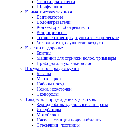
Станки для заточки
Шлифмашины
Климатическая техника
Вентиляторы
Водонагреватели
Конвекторы, обогреватели
Кондиционеры
Тепловентиляторы, пушки электрические
Увлажнители, осушители воздуха
Красота и здоровье
Бритвы
Машинки для стрижки волос, триммеры
Приборы для укладки волос
Посуда и товары для кухни
Казаны
Мантоварки
Наборы посуды
Ножи, ножеточки
Сковороды
Товары для приусадебных участков.
Зернодробилки, доильные аппараты
Инкубаторы
Мотоблоки
Насосы, станции водоснабжения
Стремянки, лестницы