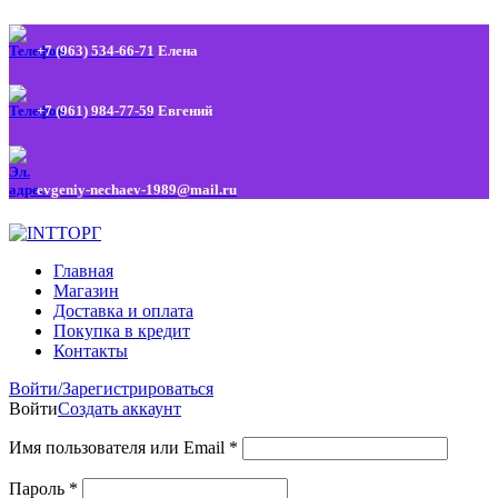
+7 (963) 534-66-71
Елена
+7 (961) 984-77-59
Евгений
evgeniy-nechaev-1989@mail.ru
Главная
Магазин
Доставка и оплата
Покупка в кредит
Контакты
Войти/Зарегистрироваться
Войти
Создать аккаунт
Имя пользователя или Email
*
Пароль
*