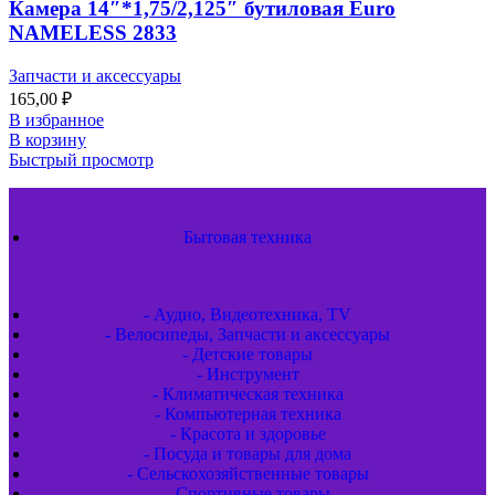
Камера 14″*1,75/2,125″ бутиловая Euro
NAMELESS 2833
Запчасти и аксессуары
165,00
₽
В избранное
В корзину
Быстрый просмотр
Бытовая техника
- Аудио, Видеотехника, TV
- Велосипеды, Запчасти и аксессуары
- Детские товары
- Инструмент
- Климатическая техника
- Компьютерная техника
- Красота и здоровье
- Посуда и товары для дома
- Сельскохозяйственные товары
- Спортивные товары