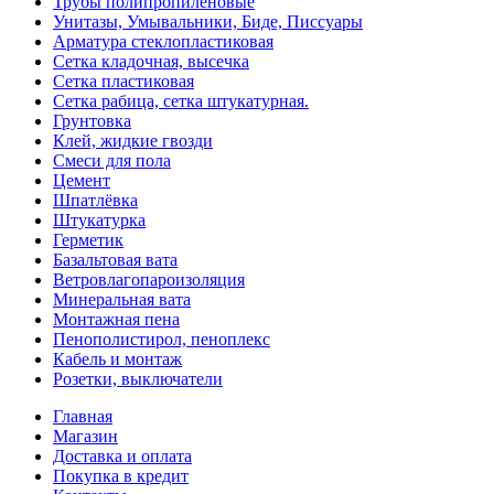
Трубы полипропиленовые
Унитазы, Умывальники, Биде, Писсуары
Арматура стеклопластиковая
Сетка кладочная, высечка
Сетка пластиковая
Сетка рабица, сетка штукатурная.
Грунтовка
Клей, жидкие гвозди
Смеси для пола
Цемент
Шпатлёвка
Штукатурка
Герметик
Базальтовая вата
Ветровлагопароизоляция
Минеральная вата
Монтажная пена
Пенополистирол, пеноплекс
Кабель и монтаж
Розетки, выключатели
Главная
Магазин
Доставка и оплата
Покупка в кредит