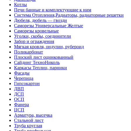
Котлы
Печи банные и комплектующие к ним
Система Отопления,Радиаторы, радиаторные решетки
Дюбеля, дюбель — гвозди
Саморезы Универсальные Желтые
Саморезы кровельные
Уголки, скобы, соединители
Забор и ограждения
Мягкая кровля, ондулин, рубероид
Поликарбонат
Плоский лист оцинкованный
Сайдинг ТехноНиколь
Каркасы Теплиц, парники
Фасады
Черепица
Гипсокартон
ДВП
ДСП
ОСП
Фанера
ЦСП
Арматура, высечка
Стальной лист
Труба круглая
Труба профильная