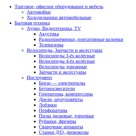
Торговое, офисное оборудование и мебель
Автомойки
Холодильники автомобильные
Бытовая техника
Аудио, Видеотехника, TV
Акустика
Радиоприёмники, портативные колонки
Телевизоры
Велосипеды, Запчасти и аксессуары
Велосипеды 3-ёх колёсные
Велосипеды 4-ёх колёсные
Велосипеды дорожные
Запчасти и аксессуары
Инструмент
Бензо — электропилы
Бетоносмесители
Генераторы, компрессоры
Дрели, шуруповёрты
Лобзики
Перфораторы
Пилы дисковые, торцевые
Рубанки, фрезеры
Сварочные аппараты
Станки Д/О, дровоколы