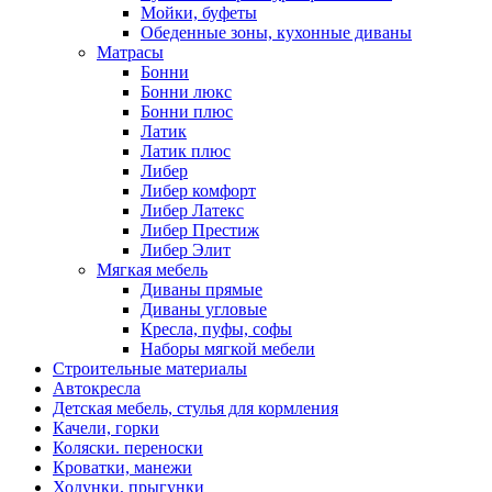
Мойки, буфеты
Обеденные зоны, кухонные диваны
Матрасы
Бонни
Бонни люкс
Бонни плюс
Латик
Латик плюс
Либер
Либер комфорт
Либер Латекс
Либер Престиж
Либер Элит
Мягкая мебель
Диваны прямые
Диваны угловые
Кресла, пуфы, софы
Наборы мягкой мебели
Строительные материалы
Автокресла
Детская мебель, стулья для кормления
Качели, горки
Коляски. переноски
Кроватки, манежи
Ходунки, прыгунки