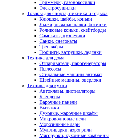
Триммеры, газонокосилки
Электросушилки
Товары для спорта, пикника и отдыха
Клюшки, шайбы, коньки
Лыжи, лыжные палки, ботинки
Роликовые коньки, скейтборды
Самокаты, кузнечики
Санки, снегокаты
Тренажёры
Тюбинги, ватрушки, ледянки
Техника для дома
Отпариватели, парогенераторы
Пылесосы
Стиральные машины автомат
Швейные машины, оверлоки
Техника для кухни
Автоклавы, дистилляторы
Блендеры
Варочные панели
Вытяжки
Духовые, жарочные шкафы
Микроволновые печи
Морозильные лари
Мультиварки, аэрогрили
Мясорубки, кухонные комбайны