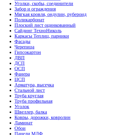
Уголки, скобы, соединители
Забор и ограждения
Мягкая кровля, ондулин, рубероид
Поликарбонат
Плоский лист оцинкованный
Сайдинг ТехноНиколь
Каркасы Теплиц, парники
Фасады
Черепица
Гипсокартон
ДВП
ДСП
ОСП
Фанера
ЦСП
Арматура, высечка
Стальной лист
Труба круглая
Труба профильная
Уголок
Швеллер, балка
Ковры, дорожки, ковролин
Ламинат
Обои
Панели МДФ