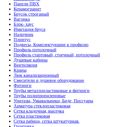
Панели ПВХ
Керамогранит
Брусок строганый
Вагонка
Блок- хаус
Имитация бруса
Наличник
Плинтус
Подвесы, Комплектующие к профилю
Профиль потолочный
Профиль стартовый, стоечный, потолочный
Душевые кабины
Вентиляция
Краны
Люк канализационный
Смесители и душевое оборудование
Фитинги
Трубы металлопластиковые и фитинги
Трубы полипропиленовые
Унитазы, Умывальники, Биде, Писсуары
Арматура стеклопластиковая
Сетка кладочная, высечка
Сетка пластиковая
Сетка рабица, сетка штукатурная.
Грунтовка