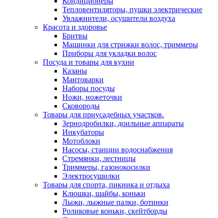
Кондиционеры
Тепловентиляторы, пушки электрические
Увлажнители, осушители воздуха
Красота и здоровье
Бритвы
Машинки для стрижки волос, триммеры
Приборы для укладки волос
Посуда и товары для кухни
Казаны
Мантоварки
Наборы посуды
Ножи, ножеточки
Сковороды
Товары для приусадебных участков.
Зернодробилки, доильные аппараты
Инкубаторы
Мотоблоки
Насосы, станции водоснабжения
Стремянки, лестницы
Триммеры, газонокосилки
Электросушилки
Товары для спорта, пикника и отдыха
Клюшки, шайбы, коньки
Лыжи, лыжные палки, ботинки
Роликовые коньки, скейтборды