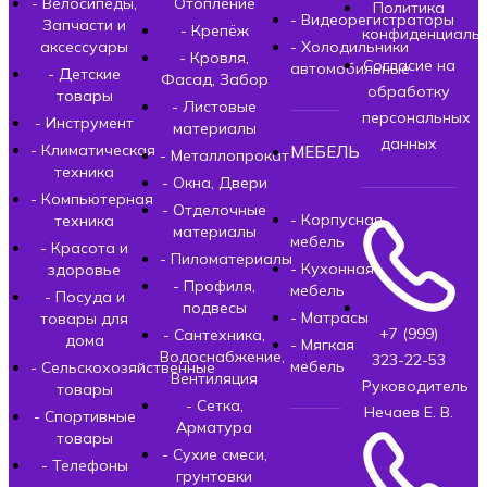
- Велосипеды,
Отопление
Политика
- Видеорегистраторы
Запчасти и
- Крепёж
конфиденциальн
аксессуары
- Холодильники
- Кровля,
Согласие на
автомобильные
- Детские
Фасад, Забор
обработку
товары
- Листовые
персональных
- Инструмент
материалы
данных
- Климатическая
МЕБЕЛЬ
- Металлопрокат
техника
- Окна, Двери
- Компьютерная
- Отделочные
- Корпусная
техника
материалы
мебель
- Красота и
- Пиломатериалы
- Кухонная
здоровье
- Профиля,
мебель
- Посуда и
подвесы
- Матрасы
товары для
+7 (999)
- Сантехника,
дома
- Мягкая
Водоснабжение,
323-22-53
мебель
- Сельскохозяйственные
Вентиляция
Руководитель
товары
- Сетка,
Нечаев Е. В.
- Спортивные
Арматура
товары
- Сухие смеси,
- Телефоны
грунтовки