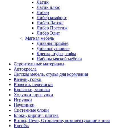
Латик
Латик плюс
Либер
Либер комфорт
Либер Латекс
Либер Престиж
Либер Элит
Мягкая мебель
Диваны прямые
Диваны угловые
Кресла, пуфы, софы
Наборы мягкой мебели
Строительные материалы
Автокресла
Детская мебель, стулья для кормления
Качели, горки
Коляски. переноски
Кроватки, манежи
Ходунки, прыгунки
Игрушки
Наушники
Системные блоки
Блоки, кирпич. плитка
Котлы, Печи, Отопление, комплектующие к ним
Крепёж