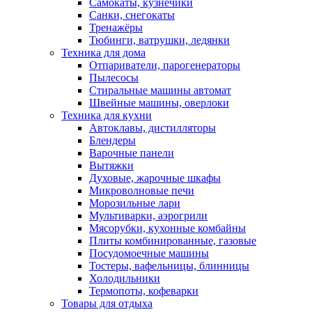
Самокаты, кузнечики
Санки, снегокаты
Тренажёры
Тюбинги, ватрушки, ледянки
Техника для дома
Отпариватели, парогенераторы
Пылесосы
Стиральные машины автомат
Швейные машины, оверлоки
Техника для кухни
Автоклавы, дистилляторы
Блендеры
Варочные панели
Вытяжки
Духовые, жарочные шкафы
Микроволновые печи
Морозильные лари
Мультиварки, аэрогрили
Мясорубки, кухонные комбайны
Плиты комбинированные, газовые
Посудомоечные машины
Тостеры, вафельницы, блинницы
Холодильники
Термопоты, кофеварки
Товары для отдыха