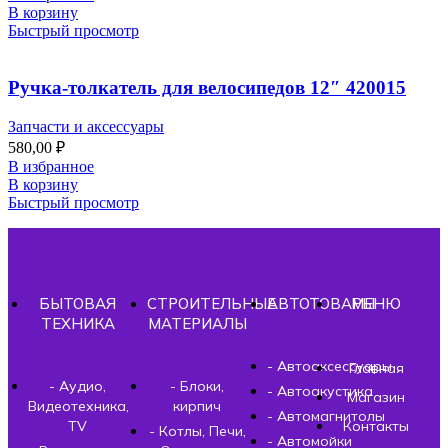
В корзину
Быстрый просмотр
Ручка-толкатель для велосипедов 12″ 420015
Запчасти и аксессуары
580,00
₽
В избранное
В корзину
Быстрый просмотр
БЫТОВАЯ
СТРОИТЕЛЬНЫЕ
АВТОТОВАРЫ
МЕНЮ
ТЕХНИКА
МАТЕРИАЛЫ
- Автоаксессуары
Главная
- Аудио,
- Блоки,
- Автоакустика
Магазин
Видеотехника,
кирпич
- Автомагнитолы
TV
Контакты
- Котлы, Печи,
- Автомойки