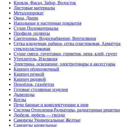
Кровля, Фасад, Забор, Водосток
Листовые материалы
Металлопрокат
Окна, Двери
Напольные и настенные покрытия
Сухие Пиломатериалы
Профиля, подвесы
Сантехника, Водоснабжение, Вентиляция
Сетка кладочная, рабица, сетка пластиковая, Арматура
стеклопластиковая
Сухие смеси, грунтовки, герметик, пена, клей, грунт
Утеплитель, Изоляция
Электрика, освещение, электротовары и аксессуары
Кирпич облицовочный
Кирпич печной
Кирпич рядовой
Пеноблок, газобетон
Готовые столярные изделия
Дымоходы
Котлы
Печи банные и комплектующие к ним
Система Отопления,Радиаторы, радиаторные решетки
Дюбеля, дюбель — гвозди
Саморезы Универсальные Желтые
Саморезы кровельные