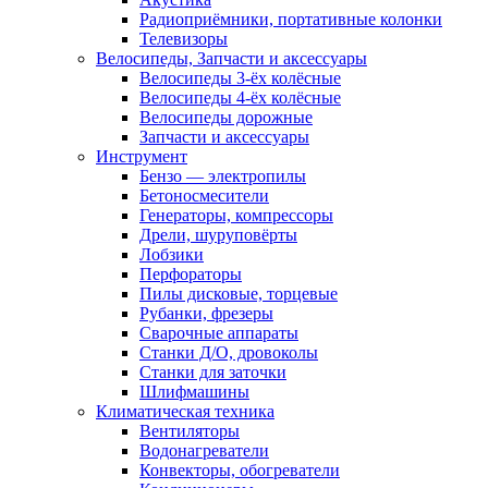
Радиоприёмники, портативные колонки
Телевизоры
Велосипеды, Запчасти и аксессуары
Велосипеды 3-ёх колёсные
Велосипеды 4-ёх колёсные
Велосипеды дорожные
Запчасти и аксессуары
Инструмент
Бензо — электропилы
Бетоносмесители
Генераторы, компрессоры
Дрели, шуруповёрты
Лобзики
Перфораторы
Пилы дисковые, торцевые
Рубанки, фрезеры
Сварочные аппараты
Станки Д/О, дровоколы
Станки для заточки
Шлифмашины
Климатическая техника
Вентиляторы
Водонагреватели
Конвекторы, обогреватели