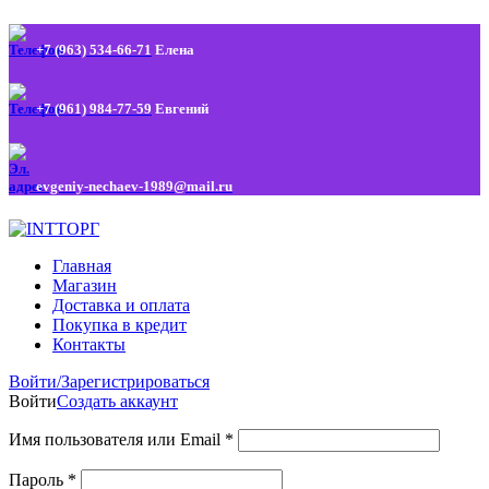
+7 (963) 534-66-71
Елена
+7 (961) 984-77-59
Евгений
evgeniy-nechaev-1989@mail.ru
Главная
Магазин
Доставка и оплата
Покупка в кредит
Контакты
Войти/Зарегистрироваться
Войти
Создать аккаунт
Имя пользователя или Email
*
Пароль
*