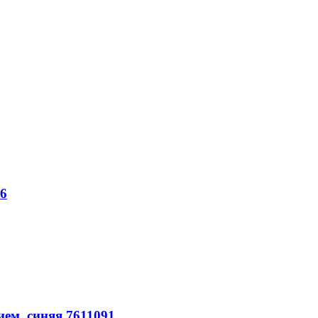
06
ием, синяя 7611091