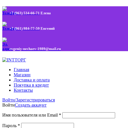
+7 (963) 534-66-71
Елена
+7 (961) 984-77-59
Евгений
evgeniy-nechaev-1989@mail.ru
Главная
Магазин
Доставка и оплата
Покупка в кредит
Контакты
Войти/Зарегистрироваться
Войти
Создать аккаунт
Имя пользователя или Email
*
Пароль
*