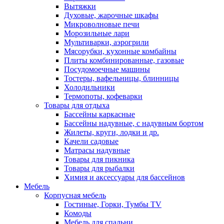
Вытяжки
Духовые, жарочные шкафы
Микроволновые печи
Морозильные лари
Мультиварки, аэрогрили
Мясорубки, кухонные комбайны
Плиты комбинированные, газовые
Посудомоечные машины
Тостеры, вафельницы, блинницы
Холодильники
Термопоты, кофеварки
Товары для отдыха
Бассейны каркасные
Бассейны надувные, с надувным бортом
Жилеты, круги, лодки и др.
Качели садовые
Матрасы надувные
Товары для пикника
Товары для рыбалки
Химия и аксессуары для бассейнов
Мебель
Корпусная мебель
Гостиные, Горки, Тумбы TV
Комоды
Мебель для спальни