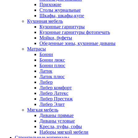
Прихожие
Столы журнальные
Шкафы, шкафы-купе
Кухонная мебель
Кухонные гарнитуры
Кухонные гарнитуры фотопечать
Мойки, буфеты
Обеденные зоны, кухонные диваны
Матрасы
Бонни
Бонни люкс
Бонни плюс
Латик
Латик плюс
Либер
Либер комфорт
Либер Латекс
Либер Престиж
Либер Элит
Мягкая мебель
Диваны прямые
Диваны угловые
Кресла, пуфы, софы
Наборы мягкой мебели
Строительные материалы