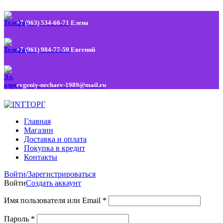
+7 (963) 534-66-71
Елена
+7 (961) 984-77-59
Евгений
evgeniy-nechaev-1989@mail.ru
Главная
Магазин
Доставка и оплата
Покупка в кредит
Контакты
Войти/Зарегистрироваться
Войти
Создать аккаунт
Имя пользователя или Email
*
Пароль
*