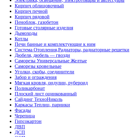
Электрика, освещение, электротовары и аксессуары
Кирпич облицовочный
Кирпич печной
Кирпич рядовой
Пеноблок, газобетон
Готовые столярные изделия
Дымоходы
Котлы
Печи банные и комплектующие к ним
Система Отопления,Радиаторы, радиаторные решетки
Дюбеля, дюбель — гвозди
Саморезы Универсальные Желтые
Саморезы кровельные
Уголки, скобы, соединители
Забор и ограждения
Мягкая кровля, ондулин, рубероид
Поликарбонат
Плоский лист оцинкованный
Сайдинг ТехноНиколь
Каркасы Теплиц, парники
Фасады
Черепица
Гипсокартон
ДВП
ДСП