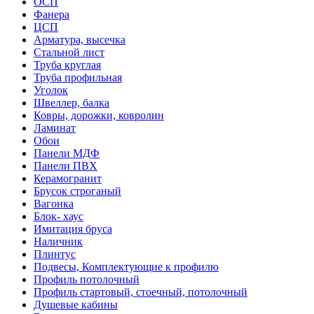
ОСП
Фанера
ЦСП
Арматура, высечка
Стальной лист
Труба круглая
Труба профильная
Уголок
Швеллер, балка
Ковры, дорожки, ковролин
Ламинат
Обои
Панели МДФ
Панели ПВХ
Керамогранит
Брусок строганый
Вагонка
Блок- хаус
Имитация бруса
Наличник
Плинтус
Подвесы, Комплектующие к профилю
Профиль потолочный
Профиль стартовый, стоечный, потолочный
Душевые кабины