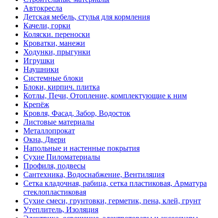
Автокресла
Детская мебель, стулья для кормления
Качели, горки
Коляски. переноски
Кроватки, манежи
Ходунки, прыгунки
Игрушки
Наушники
Системные блоки
Блоки, кирпич. плитка
Котлы, Печи, Отопление, комплектующие к ним
Крепёж
Кровля, Фасад, Забор, Водосток
Листовые материалы
Металлопрокат
Окна, Двери
Напольные и настенные покрытия
Сухие Пиломатериалы
Профиля, подвесы
Сантехника, Водоснабжение, Вентиляция
Сетка кладочная, рабица, сетка пластиковая, Арматура
стеклопластиковая
Сухие смеси, грунтовки, герметик, пена, клей, грунт
Утеплитель, Изоляция