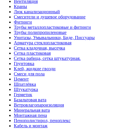
Вентиляция
Краны
Люк канализационный
Смесители и душевое оборудование
Фитинги
Трубы металлопластиковые и фитинги
Трубы полипропиленовые
Унитазы, Умывальники, Биде, Писсуары
Арматура стеклопластиковая
Сетка кладочная, высечка
Сетка пластиковая
Сетка рабица, сетка штукатурная.
Грунтовка
Клей, жидкие гвозди
Смеси для пола
Цемент
Шпатлёвка
Штукатурка
Герметик
Базальтовая вата
Ветровлагопароизоляция
Минеральная вата
Монтажная пена
Пенополистирол, пеноплекс
Кабель и монтаж