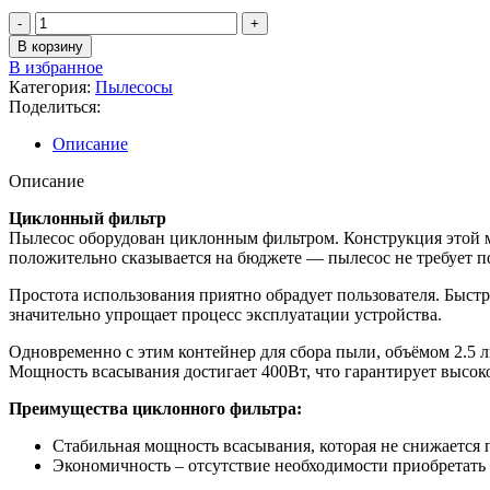
Количество
товара
В корзину
Пылесос
В избранное
б/
Категория:
Пылесосы
м
Поделиться:
Eurostek
EVC-
Описание
3007
Описание
Циклонный фильтр
Пылесос оборудован циклонным фильтром. Конструкция этой м
положительно сказывается на бюджете — пылесос не требует п
Простота использования приятно обрадует пользователя. Быст
значительно упрощает процесс эксплуатации устройства.
Одновременно с этим контейнер для сбора пыли, объёмом 2.5 л
Мощность всасывания достигает 400Вт, что гарантирует высоко
Преимущества циклонного фильтра:
Стабильная мощность всасывания, которая не снижается 
Экономичность – отсутствие необходимости приобретать