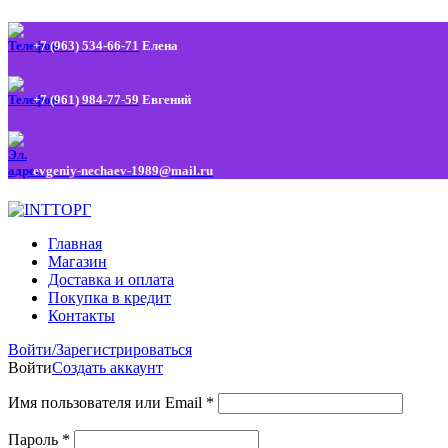
+7 (963) 534-66-71
Елена
+7 (961) 984-77-59
Евгений
evgeniy-nechaev-1989@mail.ru
Главная
Магазин
Доставка и оплата
Покупка в кредит
Контакты
Войти/Зарегистрироваться
Войти
Создать аккаунт
Имя пользователя или Email
*
Пароль
*