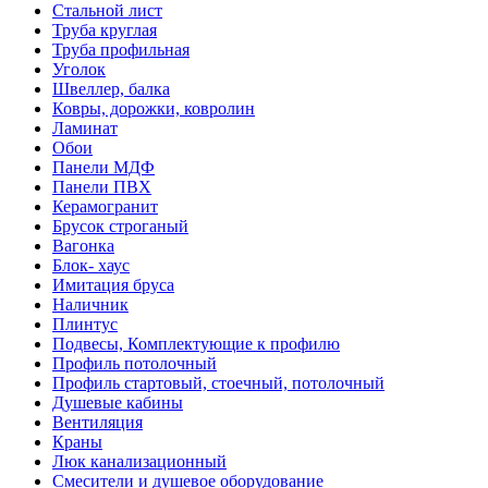
Стальной лист
Труба круглая
Труба профильная
Уголок
Швеллер, балка
Ковры, дорожки, ковролин
Ламинат
Обои
Панели МДФ
Панели ПВХ
Керамогранит
Брусок строганый
Вагонка
Блок- хаус
Имитация бруса
Наличник
Плинтус
Подвесы, Комплектующие к профилю
Профиль потолочный
Профиль стартовый, стоечный, потолочный
Душевые кабины
Вентиляция
Краны
Люк канализационный
Смесители и душевое оборудование