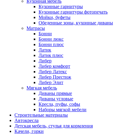
Кухонная мебель
Кухонные гарнитуры
Кухонные гарнитуры фотопечать
Мойки, буфеты
Обеденные зоны, кухонные диваны
Матрасы
Бонни
Бонни люкс
Бонни плюс
Латик
Латик плюс
Либер
Либер комфорт
Либер Латекс
Либер Престиж
Либер Элит
Мягкая мебель
Диваны прямые
Диваны угловые
Кресла, пуфы, софы
Наборы мягкой мебели
Строительные материалы
Автокресла
Детская мебель, стулья для кормления
Качели, горки