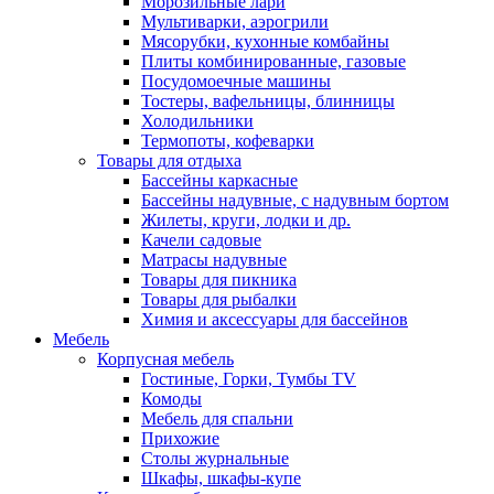
Морозильные лари
Мультиварки, аэрогрили
Мясорубки, кухонные комбайны
Плиты комбинированные, газовые
Посудомоечные машины
Тостеры, вафельницы, блинницы
Холодильники
Термопоты, кофеварки
Товары для отдыха
Бассейны каркасные
Бассейны надувные, с надувным бортом
Жилеты, круги, лодки и др.
Качели садовые
Матрасы надувные
Товары для пикника
Товары для рыбалки
Химия и аксессуары для бассейнов
Мебель
Корпусная мебель
Гостиные, Горки, Тумбы TV
Комоды
Мебель для спальни
Прихожие
Столы журнальные
Шкафы, шкафы-купе