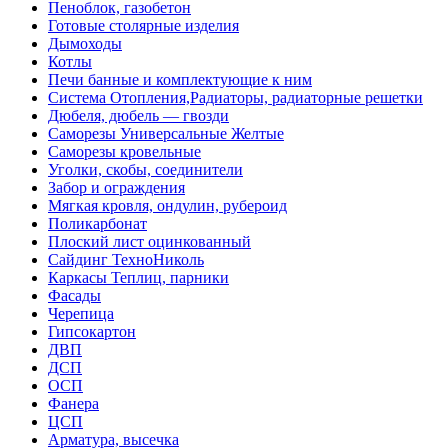
Пеноблок, газобетон
Готовые столярные изделия
Дымоходы
Котлы
Печи банные и комплектующие к ним
Система Отопления,Радиаторы, радиаторные решетки
Дюбеля, дюбель — гвозди
Саморезы Универсальные Желтые
Саморезы кровельные
Уголки, скобы, соединители
Забор и ограждения
Мягкая кровля, ондулин, рубероид
Поликарбонат
Плоский лист оцинкованный
Сайдинг ТехноНиколь
Каркасы Теплиц, парники
Фасады
Черепица
Гипсокартон
ДВП
ДСП
ОСП
Фанера
ЦСП
Арматура, высечка