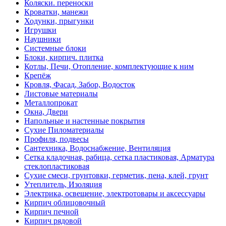
Коляски. переноски
Кроватки, манежи
Ходунки, прыгунки
Игрушки
Наушники
Системные блоки
Блоки, кирпич. плитка
Котлы, Печи, Отопление, комплектующие к ним
Крепёж
Кровля, Фасад, Забор, Водосток
Листовые материалы
Металлопрокат
Окна, Двери
Напольные и настенные покрытия
Сухие Пиломатериалы
Профиля, подвесы
Сантехника, Водоснабжение, Вентиляция
Сетка кладочная, рабица, сетка пластиковая, Арматура
стеклопластиковая
Сухие смеси, грунтовки, герметик, пена, клей, грунт
Утеплитель, Изоляция
Электрика, освещение, электротовары и аксессуары
Кирпич облицовочный
Кирпич печной
Кирпич рядовой