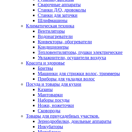
Сварочные аппараты
Станки Д/О, дровоколы
Станки для заточки
Шлифмашины
Климатическая техника
Вентиляторы
Водонагреватели
Конвекторы, обогреватели
Кондиционеры
Тепловентиляторы, пушки электрические
Увлажнители, осушители воздуха
Красота и здоровье
Бритвы
Машинки для стрижки волос, триммеры
Приборы для укладки волос
Посуда и товары для кухни
Казаны
Мантоварки
Наборы посуды
Ножи, ножеточки
Сковороды
Товары для приусадебных участков.
Зернодробилки, доильные аппараты
Инкубаторы
Мотоблоки