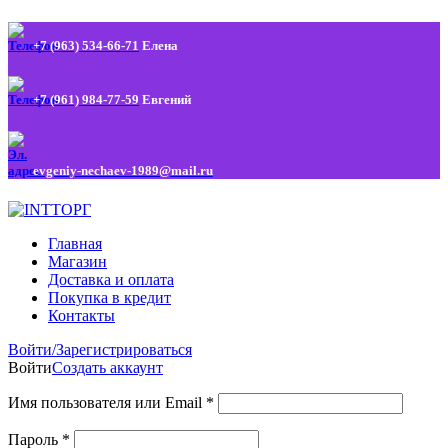
+7 (963) 534-66-71
Елена
+7 (961) 984-77-59
Евгений
evgeniy-nechaev-1989@mail.ru
Главная
Магазин
Доставка и оплата
Покупка в кредит
Контакты
Войти/Зарегистрироваться
Войти
Создать аккаунт
Имя пользователя или Email
*
Пароль
*