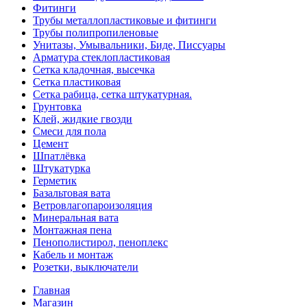
Фитинги
Трубы металлопластиковые и фитинги
Трубы полипропиленовые
Унитазы, Умывальники, Биде, Писсуары
Арматура стеклопластиковая
Сетка кладочная, высечка
Сетка пластиковая
Сетка рабица, сетка штукатурная.
Грунтовка
Клей, жидкие гвозди
Смеси для пола
Цемент
Шпатлёвка
Штукатурка
Герметик
Базальтовая вата
Ветровлагопароизоляция
Минеральная вата
Монтажная пена
Пенополистирол, пеноплекс
Кабель и монтаж
Розетки, выключатели
Главная
Магазин