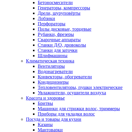
Бетоносмесители
Генераторы, компрессоры
Дрели, шуруповёрты
Лобзики
Перфораторы
Пилы дисковые, торцевые
Рубанки, фрезеры
Сварочные аппараты
Станки Д/О, дровоколы
Станки для заточки
Шлифмашины
Климатическая техника
Вентиляторы
Водонагреватели
Конвекторы, обогреватели
Кондиционеры
Тепловентиляторы, пушки электрические
Увлажнители, осушители воздуха
Красота и здоровье
Бритвы
Машинки для стрижки волос, триммеры
Приборы для укладки волос
Посуда и товары для кухни
Казаны
Мантоварки