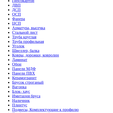
Гипсокартон
ДВП
ДСП
ОСП
Фанера
ЦСП
Арматура, высечка
Стальной лист
Труба круглая
Труба профильная
Уголок
Швеллер, балка
Ковры, дорожки, ковролин
Ламинат
Обои
Панели МДФ
Панели ПВХ
Керамогранит
Брусок строганый
Вагонка
Блок- хаус
Имитация бруса
Наличник
Плинтус
Подвесы, Комплектующие к профилю