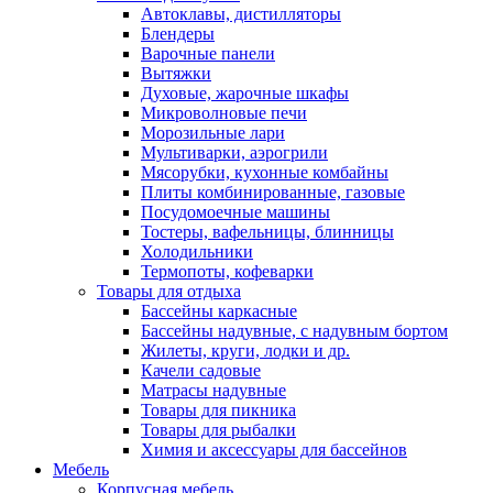
Автоклавы, дистилляторы
Блендеры
Варочные панели
Вытяжки
Духовые, жарочные шкафы
Микроволновые печи
Морозильные лари
Мультиварки, аэрогрили
Мясорубки, кухонные комбайны
Плиты комбинированные, газовые
Посудомоечные машины
Тостеры, вафельницы, блинницы
Холодильники
Термопоты, кофеварки
Товары для отдыха
Бассейны каркасные
Бассейны надувные, с надувным бортом
Жилеты, круги, лодки и др.
Качели садовые
Матрасы надувные
Товары для пикника
Товары для рыбалки
Химия и аксессуары для бассейнов
Мебель
Корпусная мебель