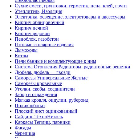
стеклопластиковая
Сухие смеси, грунтовки, герметик, пена, клей, грунт
Утеплитель, Изоляция
Электрика, освещение, электротовары и аксессуары
Кирпич облицовочный
Кирпич печной
Кирпич рядовой
Пеноблок, газобетон
Готовые столярные изделия
Дымоходы
Котлы
Печи банные и комплектующие к ним
Система Отопления,Радиаторы, радиаторные решетки
Дюбеля, дюбель — гвозди
Саморезы Универсальные Желтые
Саморезы кровельные
Уголки, скобы, соединители
Забор и ограждения
Мягкая кровля, ондулин, рубероид
Поликарбонат
Плоский лист оцинкованный
Сайдинг ТехноНиколь
Каркасы Теплиц, парники
Фасады
Черепица