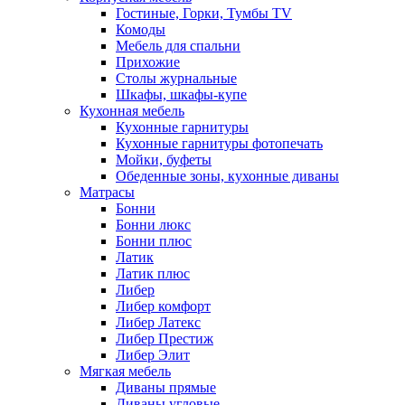
Гостиные, Горки, Тумбы TV
Комоды
Мебель для спальни
Прихожие
Столы журнальные
Шкафы, шкафы-купе
Кухонная мебель
Кухонные гарнитуры
Кухонные гарнитуры фотопечать
Мойки, буфеты
Обеденные зоны, кухонные диваны
Матрасы
Бонни
Бонни люкс
Бонни плюс
Латик
Латик плюс
Либер
Либер комфорт
Либер Латекс
Либер Престиж
Либер Элит
Мягкая мебель
Диваны прямые
Диваны угловые