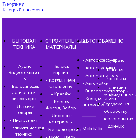
В корзину
Быстрый просмотр
БЫТОВАЯ
СТРОИТЕЛЬНЫЕ
АВТОТОВАРЫ
МЕНЮ
ТЕХНИКА
МАТЕРИАЛЫ
- Автоаксессуары
Главная
- Аудио,
- Блоки,
- Автоакустика
Магазин
Видеотехника,
кирпич
- Автомагнитолы
TV
Контакты
- Котлы, Печи,
- Автомойки
- Велосипеды,
Отопление
Политика
- Видеорегистраторы
Запчасти и
- Крепёж
конфиденциальн
аксессуары
- Холодильники
- Кровля,
Согласие на
автомобильные
- Детские
Фасад, Забор
обработку
товары
- Листовые
персональных
- Инструмент
материалы
данных
- Климатическая
МЕБЕЛЬ
- Металлопрокат
техника
- Окна, Двери