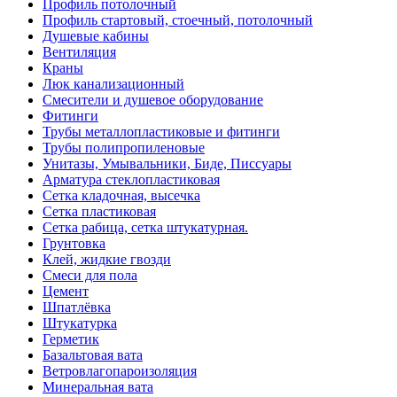
Профиль потолочный
Профиль стартовый, стоечный, потолочный
Душевые кабины
Вентиляция
Краны
Люк канализационный
Смесители и душевое оборудование
Фитинги
Трубы металлопластиковые и фитинги
Трубы полипропиленовые
Унитазы, Умывальники, Биде, Писсуары
Арматура стеклопластиковая
Сетка кладочная, высечка
Сетка пластиковая
Сетка рабица, сетка штукатурная.
Грунтовка
Клей, жидкие гвозди
Смеси для пола
Цемент
Шпатлёвка
Штукатурка
Герметик
Базальтовая вата
Ветровлагопароизоляция
Минеральная вата