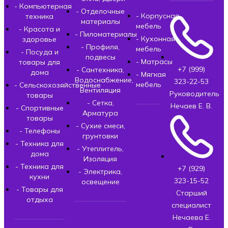
- Компьютерная
- Отделочные
- Корпусная
техника
материалы
мебель
- Красота и
- Пиломатериалы
- Кухонная
здоровье
- Профиля,
мебель
- Посуда и
подвесы
- Матрасы
товары для
+7 (999)
- Сантехника,
дома
- Мягкая
Водоснабжение,
323-22-53
мебель
- Сельскохозяйственные
Вентиляция
Руководитель
товары
- Сетка,
Нечаев Е. В.
- Спортивные
Арматура
товары
- Сухие смеси,
- Телефоны
грунтовки
- Техника для
- Утеплитель,
дома
Изоляция
- Техника для
+7 (929)
- Электрика,
кухни
323-15-52
освещение
- Товары для
Старший
отдыха
специалист
Нечаева Е.