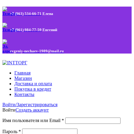
+7 (963) 534-66-71
Елена
+7 (961) 984-77-59
Евгений
evgeniy-nechaev-1989@mail.ru
Главная
Магазин
Доставка и оплата
Покупка в кредит
Контакты
Войти/Зарегистрироваться
Войти
Создать аккаунт
Имя пользователя или Email
*
Пароль
*