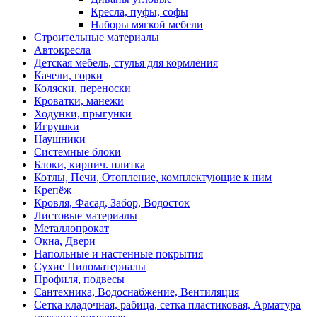
Кресла, пуфы, софы
Наборы мягкой мебели
Строительные материалы
Автокресла
Детская мебель, стулья для кормления
Качели, горки
Коляски. переноски
Кроватки, манежи
Ходунки, прыгунки
Игрушки
Наушники
Системные блоки
Блоки, кирпич. плитка
Котлы, Печи, Отопление, комплектующие к ним
Крепёж
Кровля, Фасад, Забор, Водосток
Листовые материалы
Металлопрокат
Окна, Двери
Напольные и настенные покрытия
Сухие Пиломатериалы
Профиля, подвесы
Сантехника, Водоснабжение, Вентиляция
Сетка кладочная, рабица, сетка пластиковая, Арматура