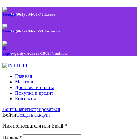
+7 (963) 534-66-71
Елена
+7 (961) 984-77-59
Евгений
evgeniy-nechaev-1989@mail.ru
Главная
Магазин
Доставка и оплата
Покупка в кредит
Контакты
Войти/Зарегистрироваться
Войти
Создать аккаунт
Имя пользователя или Email
*
Пароль
*