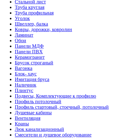
Стальной лист
Труба круглая
Труба профильная
Уголок
Швеллер, балка
Ковры, дорожки, ковролин
Ламинат
Обои
Панели МДФ
Панели ПВХ
Керамогранит
Брусок строганый
Вагонка
Блок- хаус
Имитация бруса
Наличник
Плинтус
Подвесы, Комплектующие к профилю
Профиль потолочный
Профиль стартовый, стоечный, потолочный
Душевые кабины
Вентиляция
Краны
Люк канализационный
Смесители и душевое оборудование