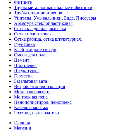
Фитинги
Трубы металлопластиковые и фитинги
Трубы полипропиленовые
Унитазы, Умывальники, Биде, Писсуары
Арматура стеклопластиковая
Сетка кладочная, высечка
Сетка пластиковая
Сетка рабица, сетка штукатурная.
Грунтовка
Клей, жидкие гвозди
Смеси для пола
Цемент
Шпатлёвка
Штукатурка
Герметик
Базальтовая вата
Ветровлагопароизоляция
Минеральная вата
Монтажная пена
Пенополистирол, пеноплекс
Кабель и монтаж
Розетки, выключатели
Главная
Магазин