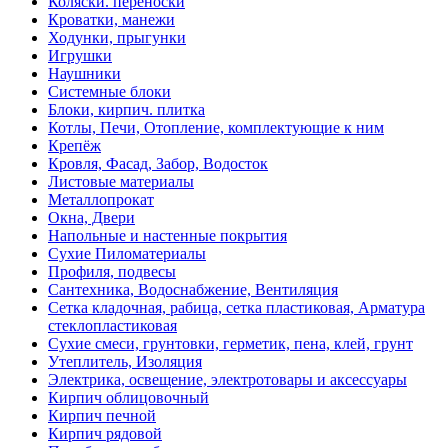
Коляски. переноски
Кроватки, манежи
Ходунки, прыгунки
Игрушки
Наушники
Системные блоки
Блоки, кирпич. плитка
Котлы, Печи, Отопление, комплектующие к ним
Крепёж
Кровля, Фасад, Забор, Водосток
Листовые материалы
Металлопрокат
Окна, Двери
Напольные и настенные покрытия
Сухие Пиломатериалы
Профиля, подвесы
Сантехника, Водоснабжение, Вентиляция
Сетка кладочная, рабица, сетка пластиковая, Арматура
стеклопластиковая
Сухие смеси, грунтовки, герметик, пена, клей, грунт
Утеплитель, Изоляция
Электрика, освещение, электротовары и аксессуары
Кирпич облицовочный
Кирпич печной
Кирпич рядовой