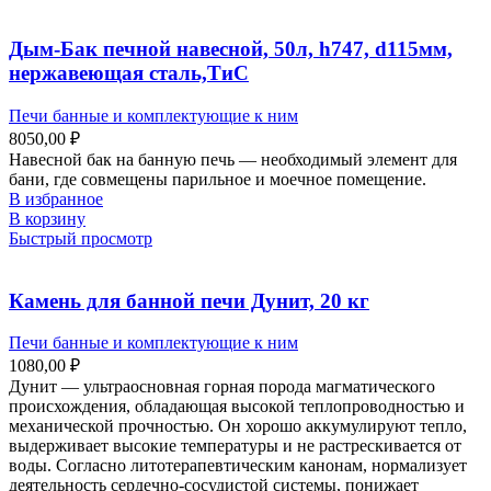
Дым-Бак печной навесной, 50л, h747, d115мм,
нержавеющая сталь,ТиС
Печи банные и комплектующие к ним
8050,00
₽
Навесной бак на банную печь — необходимый элемент для
бани, где совмещены парильное и моечное помещение.
В избранное
В корзину
Быстрый просмотр
Камень для банной печи Дунит, 20 кг
Печи банные и комплектующие к ним
1080,00
₽
Дунит — ультраосновная горная порода магматического
происхождения, обладающая высокой теплопроводностью и
механической прочностью. Он хорошо аккумулируют тепло,
выдерживает высокие температуры и не растрескивается от
воды. Согласно литотерапевтическим канонам, нормализует
деятельность сердечно-сосудистой системы, понижает