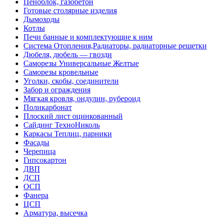
Пеноблок, газобетон
Готовые столярные изделия
Дымоходы
Котлы
Печи банные и комплектующие к ним
Система Отопления,Радиаторы, радиаторные решетки
Дюбеля, дюбель — гвозди
Саморезы Универсальные Желтые
Саморезы кровельные
Уголки, скобы, соединители
Забор и ограждения
Мягкая кровля, ондулин, рубероид
Поликарбонат
Плоский лист оцинкованный
Сайдинг ТехноНиколь
Каркасы Теплиц, парники
Фасады
Черепица
Гипсокартон
ДВП
ДСП
ОСП
Фанера
ЦСП
Арматура, высечка