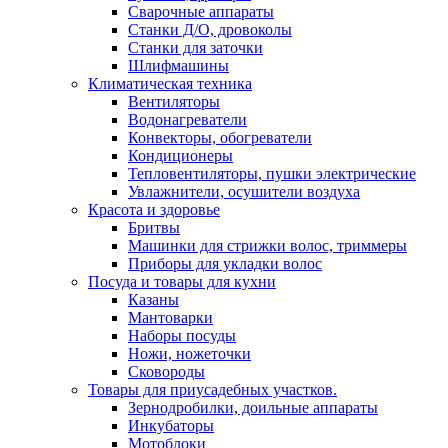
Сварочные аппараты
Станки Д/О, дровоколы
Станки для заточки
Шлифмашины
Климатическая техника
Вентиляторы
Водонагреватели
Конвекторы, обогреватели
Кондиционеры
Тепловентиляторы, пушки электрические
Увлажнители, осушители воздуха
Красота и здоровье
Бритвы
Машинки для стрижки волос, триммеры
Приборы для укладки волос
Посуда и товары для кухни
Казаны
Мантоварки
Наборы посуды
Ножи, ножеточки
Сковороды
Товары для приусадебных участков.
Зернодробилки, доильные аппараты
Инкубаторы
Мотоблоки