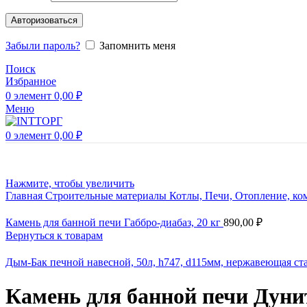
Авторизоваться
Забыли пароль?
Запомнить меня
Поиск
Избранное
0
элемент
0,00
₽
Меню
0
элемент
0,00
₽
Нажмите, чтобы увеличить
Главная
Строительные материалы
Котлы, Печи, Отопление, к
Камень для банной печи Габбро-диабаз, 20 кг
890,00
₽
Вернуться к товарам
Дым-Бак печной навесной, 50л, h747, d115мм, нержавеющая с
Камень для банной печи Дунит