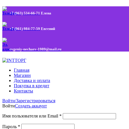
+7 (963) 534-66-71
Елена
+7 (961) 984-77-59
Евгений
evgeniy-nechaev-1989@mail.ru
Главная
Магазин
Доставка и оплата
Покупка в кредит
Контакты
Войти/Зарегистрироваться
Войти
Создать аккаунт
Имя пользователя или Email
*
Пароль
*