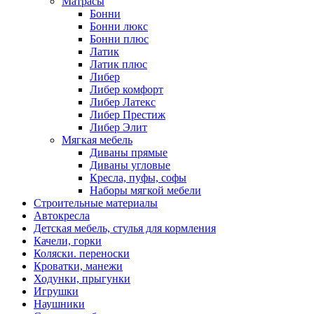
Матрасы
Бонни
Бонни люкс
Бонни плюс
Латик
Латик плюс
Либер
Либер комфорт
Либер Латекс
Либер Престиж
Либер Элит
Мягкая мебель
Диваны прямые
Диваны угловые
Кресла, пуфы, софы
Наборы мягкой мебели
Строительные материалы
Автокресла
Детская мебель, стулья для кормления
Качели, горки
Коляски. переноски
Кроватки, манежи
Ходунки, прыгунки
Игрушки
Наушники