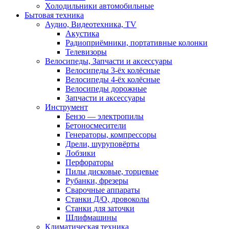
Холодильники автомобильные
Бытовая техника
Аудио, Видеотехника, TV
Акустика
Радиоприёмники, портативные колонки
Телевизоры
Велосипеды, Запчасти и аксессуары
Велосипеды 3-ёх колёсные
Велосипеды 4-ёх колёсные
Велосипеды дорожные
Запчасти и аксессуары
Инструмент
Бензо — электропилы
Бетоносмесители
Генераторы, компрессоры
Дрели, шуруповёрты
Лобзики
Перфораторы
Пилы дисковые, торцевые
Рубанки, фрезеры
Сварочные аппараты
Станки Д/О, дровоколы
Станки для заточки
Шлифмашины
Климатическая техника