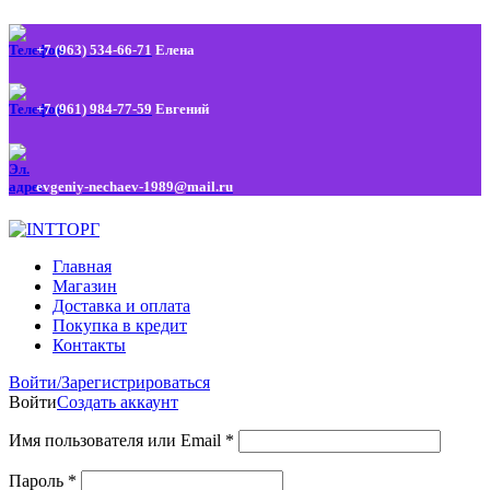
+7 (963) 534-66-71
Елена
+7 (961) 984-77-59
Евгений
evgeniy-nechaev-1989@mail.ru
Главная
Магазин
Доставка и оплата
Покупка в кредит
Контакты
Войти/Зарегистрироваться
Войти
Создать аккаунт
Имя пользователя или Email
*
Пароль
*