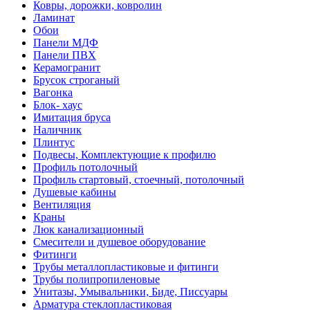
Ковры, дорожки, ковролин
Ламинат
Обои
Панели МДФ
Панели ПВХ
Керамогранит
Брусок строганый
Вагонка
Блок- хаус
Имитация бруса
Наличник
Плинтус
Подвесы, Комплектующие к профилю
Профиль потолочный
Профиль стартовый, стоечный, потолочный
Душевые кабины
Вентиляция
Краны
Люк канализационный
Смесители и душевое оборудование
Фитинги
Трубы металлопластиковые и фитинги
Трубы полипропиленовые
Унитазы, Умывальники, Биде, Писсуары
Арматура стеклопластиковая