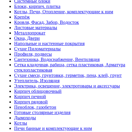
Системные блоки
Блоки, кирпич. плитка
Котлы, Печи, Отопление, комплектующие к ним
Крепёж
Кровля, Фасад, Забор, Водосток
Листовые материалы
Металлопрокат
Окна, Двери
Напольные и настенные покрытия
Сухие Пиломатериалы
Профиля, подвесы
Сантехника, Водоснабжение, Вентиляция
Сетка кладочная, рабица, сетка пластиковая, Арматура
стеклопластиковая
Сухие смеси, грунтовки, герметик, пена, клей, грунт
Утеплитель, Изоляция
Электрика, освещение, электротовары и аксессуары
Кирпич облицовочный
Кирпич печной
Кирпич рядовой
Пеноблок, газобетон
Готовые столярные изделия
Дымоходы
Котлы
Печи банные и комплектующие к ним