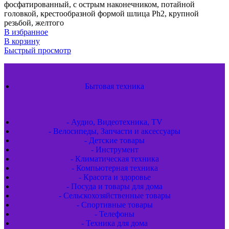
фосфатированный, с острым наконечником, потайной
головкой, крестообразной формой шлица Ph2, крупной
резьбой, желтого
В избранное
В корзину
Быстрый просмотр
Бытовая техника
- Аудио, Видеотехника, TV
- Велосипеды, Запчасти и аксессуары
- Детские товары
- Инструмент
- Климатическая техника
- Компьютерная техника
- Красота и здоровье
- Посуда и товары для дома
- Сельскохозяйственные товары
- Спортивные товары
- Телефоны
- Техника для дома