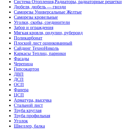
Система Отопления,Радиаторы, радиаторные решетки
Дюбеля, дюбель — гвозди
Саморезы Универсальные Желтые
Саморезы кровельные
Уголки, скобы, соединители
Забор и ограждения
Мягкая кровля, ондулин, рубероид
Поликарбонат
Плоский лист оцинкованный
Сайдинг ТехноНиколь
Каркасы Теплиц, парники
Фасады
Черепица
Гипсокартон
ДВП
ДСП
ОСП
Фанера
ЦСП
Арматура, высечка
Стальной лист
Труба круглая
Труба профильная
Уголок
Швеллер, балка