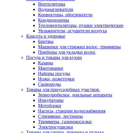
Вентиляторы
Водонагреватели
Конвекторы, обогреватели
Кондиционеры
Тепловентиляторы, пушки электрические
Увлажнители, осушители воздуха
Красота и здоровье
Бритвы
Машинки для стрижки волос, триммеры
Приборы для укладки волос
Посуда и товары для кухни
Казаны
Мантоварки
Наборы посуды
Ножи, ножеточки
Сковороды
Товары для приусадебных участков.
Зернодробилки, доильные аппараты
Инкубаторы
Мотоблоки
Насосы, станции водоснабжения
Стремянки, лестницы
Триммеры, газонокосилки
Электросушилки
Товары для спорта, пикника и отдыха