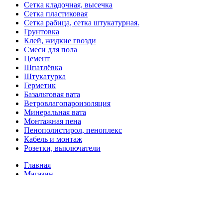
Сетка кладочная, высечка
Сетка пластиковая
Сетка рабица, сетка штукатурная.
Грунтовка
Клей, жидкие гвозди
Смеси для пола
Цемент
Шпатлёвка
Штукатурка
Герметик
Базальтовая вата
Ветровлагопароизоляция
Минеральная вата
Монтажная пена
Пенополистирол, пеноплекс
Кабель и монтаж
Розетки, выключатели
Главная
Магазин
Доставка и оплата
Покупка в кредит
Контакты
Избранное
Войти/Зарегистрироваться