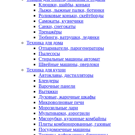
Клюшки, шайбы, коньки
Лыжи, лыжные палки, ботинки
Роликовые коньки, скейтборды
Самокаты, кузнечики
Санки, снегокаты
Тренажёры
Тюбинги, ватрушки, ледянки
Техника для дома
Отпариватели, парогенераторы
Пылесосы
Стиральные машины автомат
Швейные машины, оверлоки
Техника для кухни
Автоклавы, дистилляторы
Блендеры
Варочные панели
Вытяжки
Духовые, жарочные шкафы
Микроволновые печи
Морозильные лари
Мультиварки, аэрогрили
Мясорубки, кухонные комбайны
Плиты комбинированные, газовые
Посудомоечные машины
Тостеры, вафельницы, блинницы