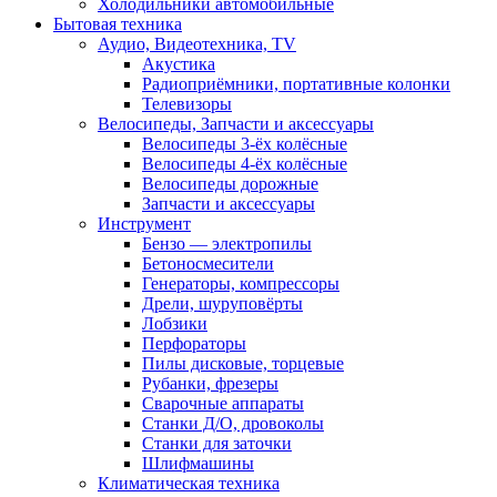
Холодильники автомобильные
Бытовая техника
Аудио, Видеотехника, TV
Акустика
Радиоприёмники, портативные колонки
Телевизоры
Велосипеды, Запчасти и аксессуары
Велосипеды 3-ёх колёсные
Велосипеды 4-ёх колёсные
Велосипеды дорожные
Запчасти и аксессуары
Инструмент
Бензо — электропилы
Бетоносмесители
Генераторы, компрессоры
Дрели, шуруповёрты
Лобзики
Перфораторы
Пилы дисковые, торцевые
Рубанки, фрезеры
Сварочные аппараты
Станки Д/О, дровоколы
Станки для заточки
Шлифмашины
Климатическая техника