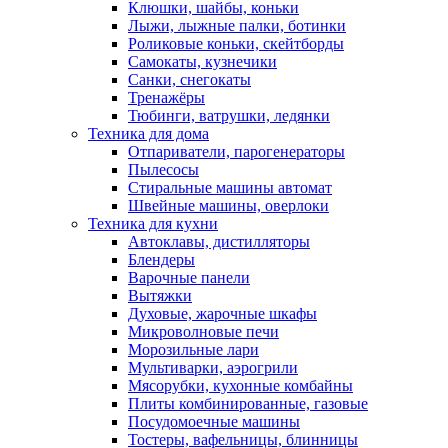
Клюшки, шайбы, коньки
Лыжи, лыжные палки, ботинки
Роликовые коньки, скейтборды
Самокаты, кузнечики
Санки, снегокаты
Тренажёры
Тюбинги, ватрушки, ледянки
Техника для дома
Отпариватели, парогенераторы
Пылесосы
Стиральные машины автомат
Швейные машины, оверлоки
Техника для кухни
Автоклавы, дистилляторы
Блендеры
Варочные панели
Вытяжки
Духовые, жарочные шкафы
Микроволновые печи
Морозильные лари
Мультиварки, аэрогрили
Мясорубки, кухонные комбайны
Плиты комбинированные, газовые
Посудомоечные машины
Тостеры, вафельницы, блинницы