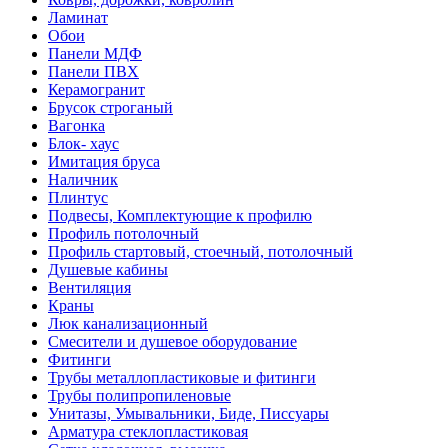
Ламинат
Обои
Панели МДФ
Панели ПВХ
Керамогранит
Брусок строганый
Вагонка
Блок- хаус
Имитация бруса
Наличник
Плинтус
Подвесы, Комплектующие к профилю
Профиль потолочный
Профиль стартовый, стоечный, потолочный
Душевые кабины
Вентиляция
Краны
Люк канализационный
Смесители и душевое оборудование
Фитинги
Трубы металлопластиковые и фитинги
Трубы полипропиленовые
Унитазы, Умывальники, Биде, Писсуары
Арматура стеклопластиковая