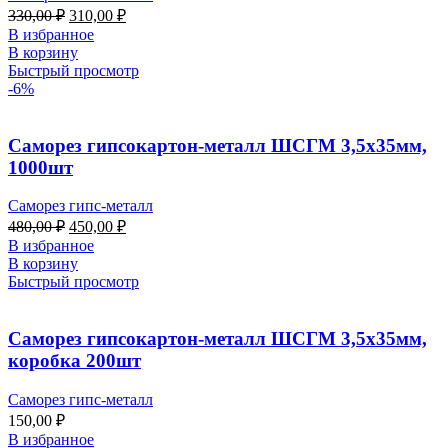
Первоначальная
Текущая
330,00
₽
310,00
₽
цена
цена:
В избранное
составляла
310,00 ₽.
В корзину
330,00 ₽.
Быстрый просмотр
-6%
Саморез гипсокартон-металл ШСГМ 3,5х35мм,
1000шт
Саморез гипс-металл
Первоначальная
Текущая
480,00
₽
450,00
₽
цена
цена:
В избранное
составляла
450,00 ₽.
В корзину
480,00 ₽.
Быстрый просмотр
Саморез гипсокартон-металл ШСГМ 3,5х35мм,
коробка 200шт
Саморез гипс-металл
150,00
₽
В избранное