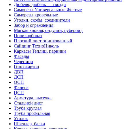
Дюбеля, дюбель — гвозди
Саморезы Универсальные Желтые
Саморезы кровельные
Уголки, скобы, соединители
Забор и ограждения
Мягкая кровля, ондулин, рубероид
Поликарбонат
Плоский лист оцинкованный
Сайдинг ТехноНиколь
Каркасы Теплиц, парники
Фасады
Черепица
Гипсокартон
ДВП
ДСП
ОСП
Фанера
ЦСП
Арматура, высечка
Стальной лист
Труба круглая
Труба профильная
Уголок
Швеллер, балка
Ковры, дорожки, ковролин