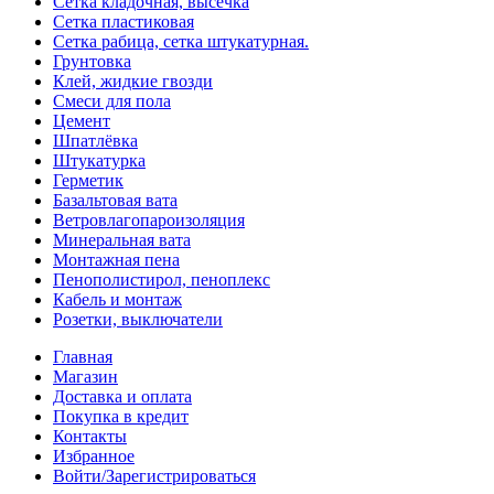
Сетка кладочная, высечка
Сетка пластиковая
Сетка рабица, сетка штукатурная.
Грунтовка
Клей, жидкие гвозди
Смеси для пола
Цемент
Шпатлёвка
Штукатурка
Герметик
Базальтовая вата
Ветровлагопароизоляция
Минеральная вата
Монтажная пена
Пенополистирол, пеноплекс
Кабель и монтаж
Розетки, выключатели
Главная
Магазин
Доставка и оплата
Покупка в кредит
Контакты
Избранное
Войти/Зарегистрироваться