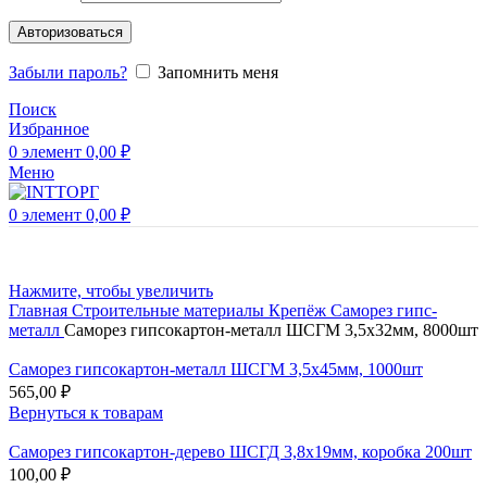
Авторизоваться
Забыли пароль?
Запомнить меня
Поиск
Избранное
0
элемент
0,00
₽
Меню
0
элемент
0,00
₽
Нажмите, чтобы увеличить
Главная
Строительные материалы
Крепёж
Саморез гипс-
металл
Саморез гипсокартон-металл ШСГМ 3,5х32мм, 8000шт
Саморез гипсокартон-металл ШСГМ 3,5х45мм, 1000шт
565,00
₽
Вернуться к товарам
Саморез гипсокартон-дерево ШСГД 3,8х19мм, коробка 200шт
100,00
₽