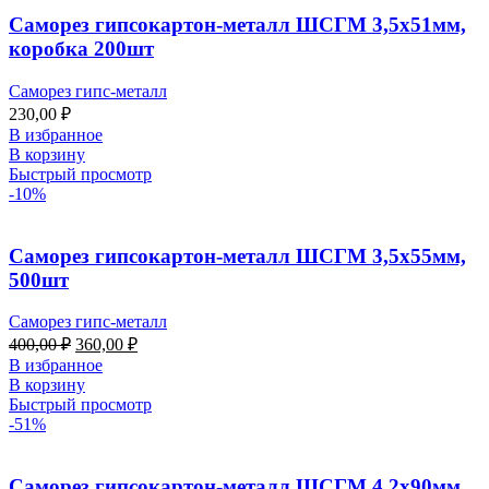
Саморез гипсокартон-металл ШСГМ 3,5х51мм,
коробка 200шт
Саморез гипс-металл
230,00
₽
В избранное
В корзину
Быстрый просмотр
-10%
Саморез гипсокартон-металл ШСГМ 3,5х55мм,
500шт
Саморез гипс-металл
Первоначальная
Текущая
400,00
₽
360,00
₽
цена
цена:
В избранное
составляла
360,00 ₽.
В корзину
400,00 ₽.
Быстрый просмотр
-51%
Саморез гипсокартон-металл ШСГМ 4,2х90мм,