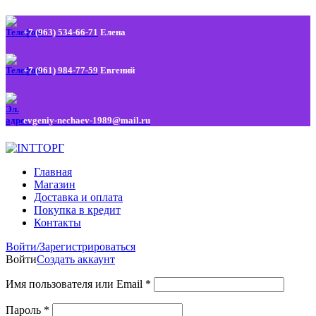
+7 (963) 534-66-71
Елена
+7 (961) 984-77-59
Евгений
evgeniy-nechaev-1989@mail.ru
Главная
Магазин
Доставка и оплата
Покупка в кредит
Контакты
Войти/Зарегистрироваться
Войти
Создать аккаунт
Имя пользователя или Email
*
Пароль
*