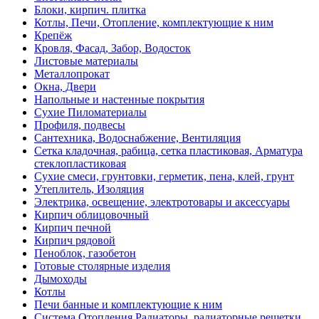
Блоки, кирпич. плитка
Котлы, Печи, Отопление, комплектующие к ним
Крепёж
Кровля, Фасад, Забор, Водосток
Листовые материалы
Металлопрокат
Окна, Двери
Напольные и настенные покрытия
Сухие Пиломатериалы
Профиля, подвесы
Сантехника, Водоснабжение, Вентиляция
Сетка кладочная, рабица, сетка пластиковая, Арматура
стеклопластиковая
Сухие смеси, грунтовки, герметик, пена, клей, грунт
Утеплитель, Изоляция
Электрика, освещение, электротовары и аксессуары
Кирпич облицовочный
Кирпич печной
Кирпич рядовой
Пеноблок, газобетон
Готовые столярные изделия
Дымоходы
Котлы
Печи банные и комплектующие к ним
Система Отопления,Радиаторы, радиаторные решетки