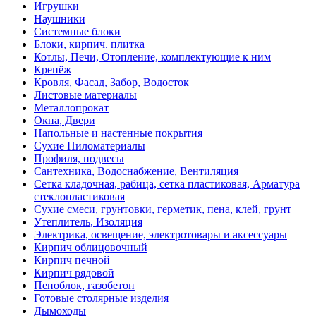
Игрушки
Наушники
Системные блоки
Блоки, кирпич. плитка
Котлы, Печи, Отопление, комплектующие к ним
Крепёж
Кровля, Фасад, Забор, Водосток
Листовые материалы
Металлопрокат
Окна, Двери
Напольные и настенные покрытия
Сухие Пиломатериалы
Профиля, подвесы
Сантехника, Водоснабжение, Вентиляция
Сетка кладочная, рабица, сетка пластиковая, Арматура
стеклопластиковая
Сухие смеси, грунтовки, герметик, пена, клей, грунт
Утеплитель, Изоляция
Электрика, освещение, электротовары и аксессуары
Кирпич облицовочный
Кирпич печной
Кирпич рядовой
Пеноблок, газобетон
Готовые столярные изделия
Дымоходы