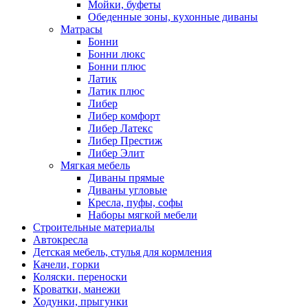
Мойки, буфеты
Обеденные зоны, кухонные диваны
Матрасы
Бонни
Бонни люкс
Бонни плюс
Латик
Латик плюс
Либер
Либер комфорт
Либер Латекс
Либер Престиж
Либер Элит
Мягкая мебель
Диваны прямые
Диваны угловые
Кресла, пуфы, софы
Наборы мягкой мебели
Строительные материалы
Автокресла
Детская мебель, стулья для кормления
Качели, горки
Коляски. переноски
Кроватки, манежи
Ходунки, прыгунки