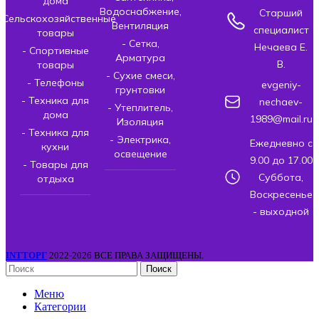
дома
Водоснабжение,
Старший
- Сельскохозяйственные
Вентиляция
специалист
товары
- Сетка,
Нечаева Е.
- Спортивные
Арматура
В.
товары
- Сухие смеси,
- Телефоны
evgeniy-
грунтовки
- Техника для
nechaev-
- Утеплитель,
дома
1989@mail.ru
Изоляция
- Техника для
- Электрика,
Ежедневно с
кухни
освещение
9.00 до 17.00
- Товары для
Суббота,
отдыха
Воскресенье
- выходной
INTТОРГ
2022-2026 ВСЕ ПРАВА ЗАЩИЩЕНЫ.
Поиск
Меню
Категории