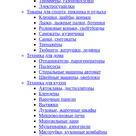
Триммеры, газонокосилки
Электросушилки
Товары для спорта, пикника и отдыха
Клюшки, шайбы, коньки
Лыжи, лыжные палки, ботинки
Роликовые коньки, скейтборды
Самокаты, кузнечики
Санки, снегокаты
Тренажёры
Тюбинги, ватрушки, ледянки
Техника для дома
Отпариватели, парогенераторы
Пылесосы
Стиральные машины автомат
Швейные машины, оверлоки
Техника для кухни
Автоклавы, дистилляторы
Блендеры
Варочные панели
Вытяжки
Духовые, жарочные шкафы
Микроволновые печи
Морозильные лари
Мультиварки, аэрогрили
Мясорубки, кухонные комбайны