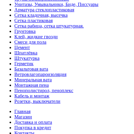
Унитазы, Умывальники, Биде, Писсуары
Арматура стеклопластиковая
Сетка кладочная, высечка
Сетка пластиковая
Сетка рабица, сетка штукатурная.
Грунтовка
Клей, жидкие гвозди
Смеси для пола
Цемент
Шпатлёвка
Штукатурка
Герметик
Базальтовая вата
Ветровлагопароизоляция
Минеральная вата
Монтажная пена
Пенополистирол, пеноплекс
Кабель и монтаж
Розетки, выключатели
Главная
Магазин
Доставка и оплата
Покупка в кредит
Контакты