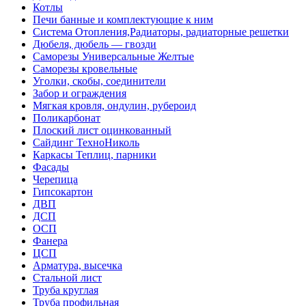
Котлы
Печи банные и комплектующие к ним
Система Отопления,Радиаторы, радиаторные решетки
Дюбеля, дюбель — гвозди
Саморезы Универсальные Желтые
Саморезы кровельные
Уголки, скобы, соединители
Забор и ограждения
Мягкая кровля, ондулин, рубероид
Поликарбонат
Плоский лист оцинкованный
Сайдинг ТехноНиколь
Каркасы Теплиц, парники
Фасады
Черепица
Гипсокартон
ДВП
ДСП
ОСП
Фанера
ЦСП
Арматура, высечка
Стальной лист
Труба круглая
Труба профильная