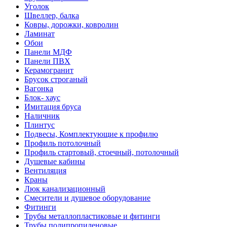
Уголок
Швеллер, балка
Ковры, дорожки, ковролин
Ламинат
Обои
Панели МДФ
Панели ПВХ
Керамогранит
Брусок строганый
Вагонка
Блок- хаус
Имитация бруса
Наличник
Плинтус
Подвесы, Комплектующие к профилю
Профиль потолочный
Профиль стартовый, стоечный, потолочный
Душевые кабины
Вентиляция
Краны
Люк канализационный
Смесители и душевое оборудование
Фитинги
Трубы металлопластиковые и фитинги
Трубы полипропиленовые