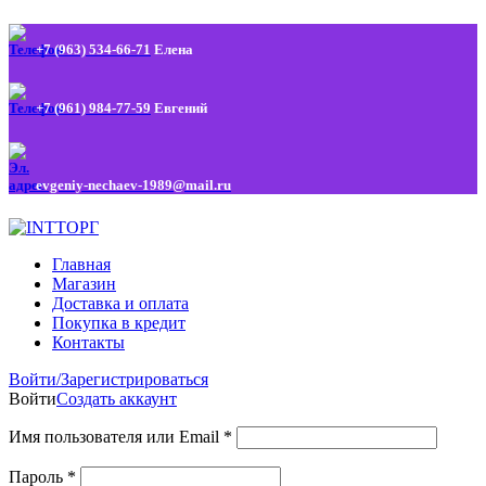
+7 (963) 534-66-71
Елена
+7 (961) 984-77-59
Евгений
evgeniy-nechaev-1989@mail.ru
Главная
Магазин
Доставка и оплата
Покупка в кредит
Контакты
Войти/Зарегистрироваться
Войти
Создать аккаунт
Имя пользователя или Email
*
Пароль
*