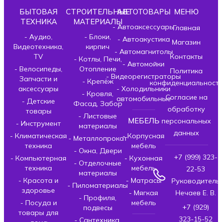
БЫТОВАЯ
СТРОИТЕЛЬНЫЕ
АВТОТОВАРЫ
МЕНЮ
ТЕХНИКА
МАТЕРИАЛЫ
- Автоаксессуары
Главная
- Аудио,
- Блоки,
- Автоакустика
Магазин
Видеотехника,
кирпич
- Автомагнитолы
TV
Контакты
- Котлы, Печи,
- Автомойки
- Велосипеды,
Отопление
Политика
- Видеорегистраторы
Запчасти и
- Крепёж
конфиденциальност
аксессуары
- Холодильники
- Кровля,
Согласие на
автомобильные
- Детские
Фасад, Забор
обработку
товары
- Листовые
МЕБЕЛЬ
персональных
- Инструмент
материалы
данных
- Климатическая
- Корпусная
- Металлопрокат
техника
мебель
- Окна, Двери
+7 (999) 323-
- Компьютерная
- Кухонная
- Отделочные
техника
мебель
22-53
материалы
- Красота и
- Матрасы
Руководитель
- Пиломатериалы
здоровье
- Мягкая
Нечаев Е. В.
- Профиля,
- Посуда и
мебель
+7 (929)
подвесы
товары для
323-15-52
- Сантехника,