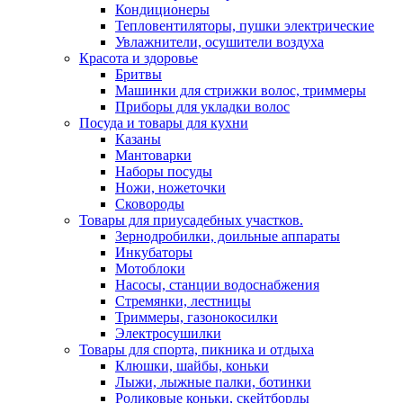
Кондиционеры
Тепловентиляторы, пушки электрические
Увлажнители, осушители воздуха
Красота и здоровье
Бритвы
Машинки для стрижки волос, триммеры
Приборы для укладки волос
Посуда и товары для кухни
Казаны
Мантоварки
Наборы посуды
Ножи, ножеточки
Сковороды
Товары для приусадебных участков.
Зернодробилки, доильные аппараты
Инкубаторы
Мотоблоки
Насосы, станции водоснабжения
Стремянки, лестницы
Триммеры, газонокосилки
Электросушилки
Товары для спорта, пикника и отдыха
Клюшки, шайбы, коньки
Лыжи, лыжные палки, ботинки
Роликовые коньки, скейтборды