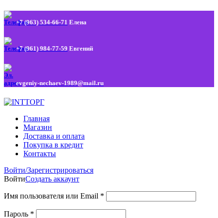
+7 (963) 534-66-71
Елена
+7 (961) 984-77-59
Евгений
evgeniy-nechaev-1989@mail.ru
Главная
Магазин
Доставка и оплата
Покупка в кредит
Контакты
Войти/Зарегистрироваться
Войти
Создать аккаунт
Имя пользователя или Email
*
Пароль
*