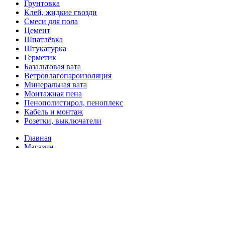
Грунтовка
Клей, жидкие гвозди
Смеси для пола
Цемент
Шпатлёвка
Штукатурка
Герметик
Базальтовая вата
Ветровлагопароизоляция
Минеральная вата
Монтажная пена
Пенополистирол, пеноплекс
Кабель и монтаж
Розетки, выключатели
Главная
Магазин
Доставка и оплата
Покупка в кредит
Контакты
Избранное
Войти/Зарегистрироваться
Ваша корзина
Закрыть