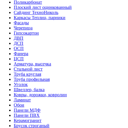
Поликарбонат
Плоский лист оцинкованный
Сайдинг ТехноНиколь
Каркасы Теплиц, парники
Фасады
Черепица
Гипсокартон
ДВП
ДСП
ОСП
Фанера
ЦСП
Арматура, высечка
Стальной лист
Труба круглая
Труба профильная
Уголок
Швеллер, балка
Ковры, дорожки, ковролин
Ламинат
Обои
Панели МДФ
Панели ПВХ
Керамогранит
Брусок строганый