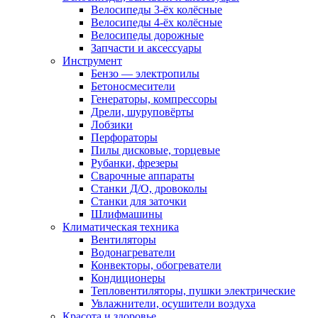
Велосипеды 3-ёх колёсные
Велосипеды 4-ёх колёсные
Велосипеды дорожные
Запчасти и аксессуары
Инструмент
Бензо — электропилы
Бетоносмесители
Генераторы, компрессоры
Дрели, шуруповёрты
Лобзики
Перфораторы
Пилы дисковые, торцевые
Рубанки, фрезеры
Сварочные аппараты
Станки Д/О, дровоколы
Станки для заточки
Шлифмашины
Климатическая техника
Вентиляторы
Водонагреватели
Конвекторы, обогреватели
Кондиционеры
Тепловентиляторы, пушки электрические
Увлажнители, осушители воздуха
Красота и здоровье