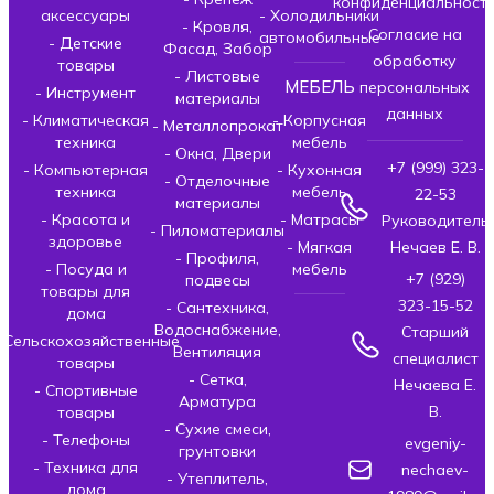
конфиденциальност
аксессуары
- Холодильники
- Кровля,
Согласие на
автомобильные
- Детские
Фасад, Забор
обработку
товары
- Листовые
МЕБЕЛЬ
персональных
- Инструмент
материалы
данных
- Климатическая
- Корпусная
- Металлопрокат
техника
мебель
- Окна, Двери
+7 (999) 323-
- Компьютерная
- Кухонная
- Отделочные
техника
мебель
22-53
материалы
- Красота и
- Матрасы
Руководитель
- Пиломатериалы
здоровье
- Мягкая
Нечаев Е. В.
- Профиля,
- Посуда и
мебель
+7 (929)
подвесы
товары для
323-15-52
- Сантехника,
дома
Водоснабжение,
Старший
- Сельскохозяйственные
Вентиляция
специалист
товары
- Сетка,
Нечаева Е.
- Спортивные
Арматура
В.
товары
- Сухие смеси,
- Телефоны
evgeniy-
грунтовки
- Техника для
nechaev-
- Утеплитель,
дома