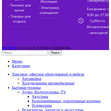
1989@mail.ru
Изоляция
- Техника для
- Электрика,
Ежедневно с
кухни
освещение
9.00 до 17.00
- Товары для
Суббота,
отдыха
Воскресенье
- выходной
INTТОРГ
2022-2026 ВСЕ ПРАВА ЗАЩИЩЕНЫ.
Поиск
Меню
Категории
Торговое, офисное оборудование и мебель
Автомойки
Холодильники автомобильные
Бытовая техника
Аудио, Видеотехника, TV
Акустика
Радиоприёмники, портативные колонки
Телевизоры
Велосипеды, Запчасти и аксессуары