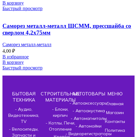
В корзину
Быстрый просмотр
Саморез металл-металл ШСММ, прессшайба со
сверлом 4,2х75мм
Саморез металл-металл
4,00
₽
В избранное
В корзину
Быстрый просмотр
БЫТОВАЯ
СТРОИТЕЛЬНЫЕ
АВТОТОВАРЫ
МЕНЮ
ТЕХНИКА
МАТЕРИАЛЫ
- Автоаксессуары
Главная
- Аудио,
- Блоки,
- Автоакустика
Магазин
Видеотехника,
кирпич
- Автомагнитолы
TV
Контакты
- Котлы, Печи,
- Автомойки
- Велосипеды,
Отопление
Политика
- Видеорегистраторы
Запчасти и
- Крепёж