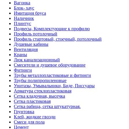
Вагонка
Блок- хаус
Имитация бруса
Наличник
Плинтус
Подвесы, Комплектующие к профилю
Профиль потолочный
Профиль стартовый, стоечный, потолочный
Душевые кабины
Вентиляция
Краны
Люк канализационный
Смесители и душевое оборудование
Фитинги
Трубы металлопластиковые и фитинги
Трубы полипропиленовые
Унитазы, Умывальники, Биде, Писсуары
Арматура стеклопластиковая
Сетка кладочная, высечка
Сетка пластиковая
Сетка рабица, сетка штукатурная.
Грунтовка
Клей, жидкие гвозди
Смеси для пола
Цемент