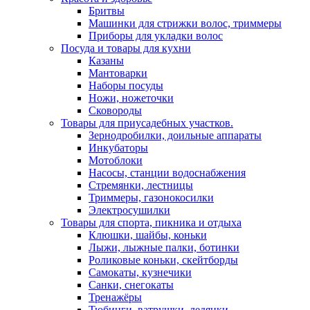
Бритвы
Машинки для стрижки волос, триммеры
Приборы для укладки волос
Посуда и товары для кухни
Казаны
Мантоварки
Наборы посуды
Ножи, ножеточки
Сковороды
Товары для приусадебных участков.
Зернодробилки, доильные аппараты
Инкубаторы
Мотоблоки
Насосы, станции водоснабжения
Стремянки, лестницы
Триммеры, газонокосилки
Электросушилки
Товары для спорта, пикника и отдыха
Клюшки, шайбы, коньки
Лыжи, лыжные палки, ботинки
Роликовые коньки, скейтборды
Самокаты, кузнечики
Санки, снегокаты
Тренажёры
Тюбинги, ватрушки, ледянки