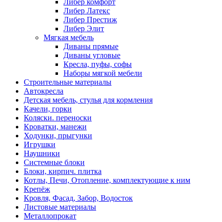
Либер комфорт
Либер Латекс
Либер Престиж
Либер Элит
Мягкая мебель
Диваны прямые
Диваны угловые
Кресла, пуфы, софы
Наборы мягкой мебели
Строительные материалы
Автокресла
Детская мебель, стулья для кормления
Качели, горки
Коляски. переноски
Кроватки, манежи
Ходунки, прыгунки
Игрушки
Наушники
Системные блоки
Блоки, кирпич. плитка
Котлы, Печи, Отопление, комплектующие к ним
Крепёж
Кровля, Фасад, Забор, Водосток
Листовые материалы
Металлопрокат