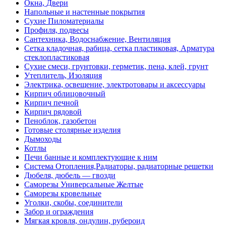
Окна, Двери
Напольные и настенные покрытия
Сухие Пиломатериалы
Профиля, подвесы
Сантехника, Водоснабжение, Вентиляция
Сетка кладочная, рабица, сетка пластиковая, Арматура
стеклопластиковая
Сухие смеси, грунтовки, герметик, пена, клей, грунт
Утеплитель, Изоляция
Электрика, освещение, электротовары и аксессуары
Кирпич облицовочный
Кирпич печной
Кирпич рядовой
Пеноблок, газобетон
Готовые столярные изделия
Дымоходы
Котлы
Печи банные и комплектующие к ним
Система Отопления,Радиаторы, радиаторные решетки
Дюбеля, дюбель — гвозди
Саморезы Универсальные Желтые
Саморезы кровельные
Уголки, скобы, соединители
Забор и ограждения
Мягкая кровля, ондулин, рубероид