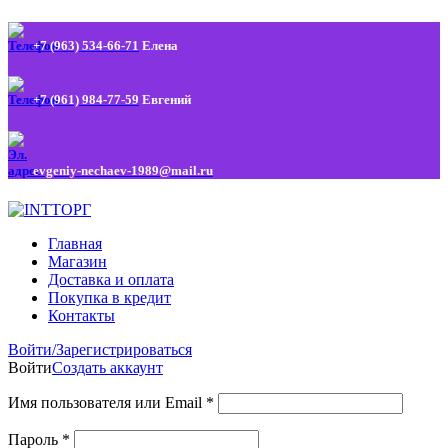
+7 (963) 534-66-71
Елена
+7 (961) 984-77-59
Евгений
evgeniy-nechaev-1989@mail.ru
Главная
Магазин
Доставка и оплата
Покупка в кредит
Контакты
Войти/Зарегистрироваться
Войти
Создать аккаунт
Имя пользователя или Email
*
Пароль
*