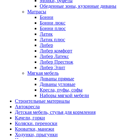
Мойки, буфеты
Обеденные зоны, кухонные диваны
Матрасы
Бонни
Бонни люкс
Бонни плюс
Латик
Латик плюс
Либер
Либер комфорт
Либер Латекс
Либер Престиж
Либер Элит
Мягкая мебель
Диваны прямые
Диваны угловые
Кресла, пуфы, софы
Наборы мягкой мебели
Строительные материалы
Автокресла
Детская мебель, стулья для кормления
Качели, горки
Коляски. переноски
Кроватки, манежи
Ходунки, прыгунки