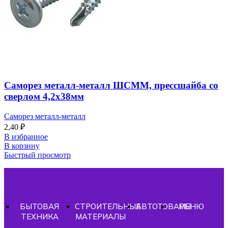
Саморез металл-металл ШСММ, прессшайба со
сверлом 4,2х38мм
Саморез металл-металл
2,40
₽
В избранное
В корзину
Быстрый просмотр
БЫТОВАЯ
СТРОИТЕЛЬНЫЕ
АВТОТОВАРЫ
МЕНЮ
ТЕХНИКА
МАТЕРИАЛЫ