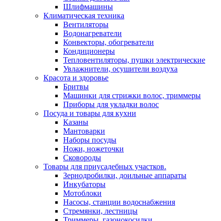
Шлифмашины
Климатическая техника
Вентиляторы
Водонагреватели
Конвекторы, обогреватели
Кондиционеры
Тепловентиляторы, пушки электрические
Увлажнители, осушители воздуха
Красота и здоровье
Бритвы
Машинки для стрижки волос, триммеры
Приборы для укладки волос
Посуда и товары для кухни
Казаны
Мантоварки
Наборы посуды
Ножи, ножеточки
Сковороды
Товары для приусадебных участков.
Зернодробилки, доильные аппараты
Инкубаторы
Мотоблоки
Насосы, станции водоснабжения
Стремянки, лестницы
Триммеры, газонокосилки