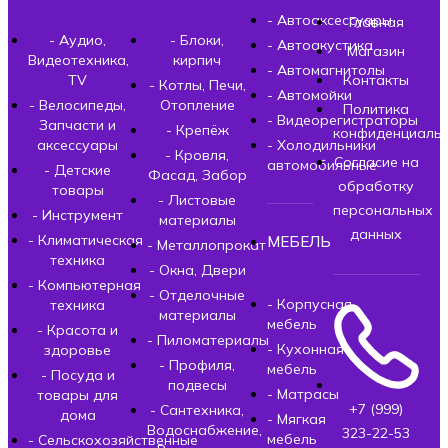
- Автоаксессуары
Главная
- Аудио,
- Блоки,
- Автоакустика
Магазин
Видеотехника,
кирпич
- Автомагнитолы
TV
Контакты
- Котлы, Печи,
- Автомойки
- Велосипеды,
Отопление
Политика
- Видеорегистраторы
Запчасти и
- Крепёж
конфиденциальн
аксессуары
- Холодильники
- Кровля,
Согласие на
автомобильные
- Детские
Фасад, Забор
обработку
товары
- Листовые
персональных
- Инструмент
материалы
данных
- Климатическая
МЕБЕЛЬ
- Металлопрокат
техника
- Окна, Двери
- Компьютерная
- Отделочные
- Корпусная
техника
материалы
мебель
- Красота и
- Пиломатериалы
- Кухонная
здоровье
- Профиля,
мебель
- Посуда и
подвесы
- Матрасы
товары для
+7 (999)
- Сантехника,
дома
- Мягкая
Водоснабжение,
323-22-53
мебель
- Сельскохозяйственные