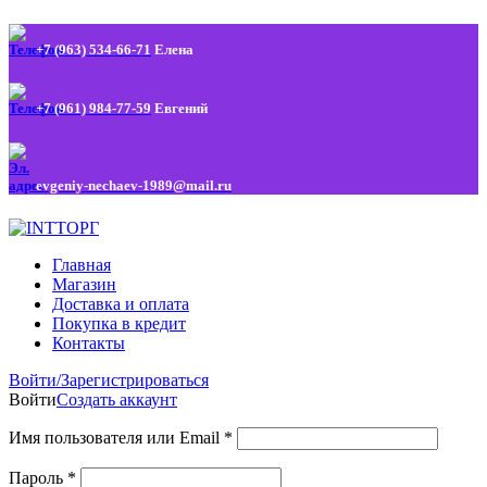
+7 (963) 534-66-71
Елена
+7 (961) 984-77-59
Евгений
evgeniy-nechaev-1989@mail.ru
Главная
Магазин
Доставка и оплата
Покупка в кредит
Контакты
Войти/Зарегистрироваться
Войти
Создать аккаунт
Имя пользователя или Email
*
Пароль
*