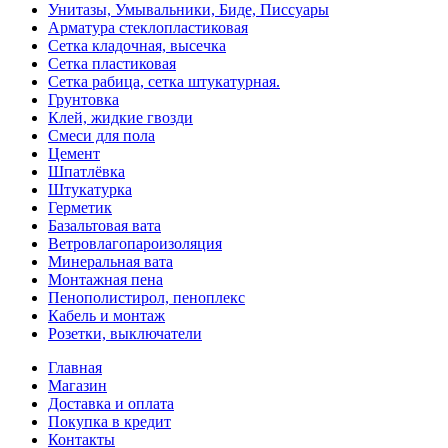
Унитазы, Умывальники, Биде, Писсуары
Арматура стеклопластиковая
Сетка кладочная, высечка
Сетка пластиковая
Сетка рабица, сетка штукатурная.
Грунтовка
Клей, жидкие гвозди
Смеси для пола
Цемент
Шпатлёвка
Штукатурка
Герметик
Базальтовая вата
Ветровлагопароизоляция
Минеральная вата
Монтажная пена
Пенополистирол, пеноплекс
Кабель и монтаж
Розетки, выключатели
Главная
Магазин
Доставка и оплата
Покупка в кредит
Контакты