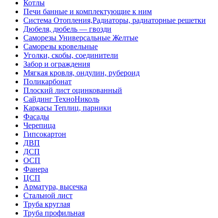
Котлы
Печи банные и комплектующие к ним
Система Отопления,Радиаторы, радиаторные решетки
Дюбеля, дюбель — гвозди
Саморезы Универсальные Желтые
Саморезы кровельные
Уголки, скобы, соединители
Забор и ограждения
Мягкая кровля, ондулин, рубероид
Поликарбонат
Плоский лист оцинкованный
Сайдинг ТехноНиколь
Каркасы Теплиц, парники
Фасады
Черепица
Гипсокартон
ДВП
ДСП
ОСП
Фанера
ЦСП
Арматура, высечка
Стальной лист
Труба круглая
Труба профильная