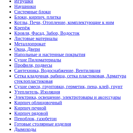
Игрушки
Наушники
Системные блоки
Блоки, кирпич. плитка
Котлы, Печи, Отопление, комплектующие к ним
Крепёж
Кровля, Фасад, Забор, Водосток
Листовые материалы
Металлопрокат
Окна, Двери
Напольные и настенные покрытия
Сухие Пиломатериалы
Профиля, подвесы
Сантехника, Водоснабжение, Вентиляция
Сетка кладочная, рабица, сетка пластиковая, Арматура
стеклопластиковая
Сухие смеси, грунтовки, герметик, пена, клей, грунт
Утеплитель, Изоляция
Электрика, освещение, электротовары и аксессуары
Кирпич облицовочный
Кирпич печной
Кирпич рядовой
Пеноблок, газобетон
Готовые столярные изделия
Дымоходы