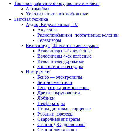
Торговое, офисное оборудование и мебель
Автомойки
Холодильники автомобильные
Бытовая техника
Аудио, Видеотехника, TV
Акустика
Радиоприёмники, портативные колонки
Телевизоры
Велосипеды, Запчасти и аксессуары
Велосипеды 3-ёх колёсные
Велосипеды 4-ёх колёсные
Велосипеды дорожные
Запчасти и аксессуары
Инструмент
Бензо — электропилы
Бетоносмесители
Генераторы, компрессоры
Дрели, шуруповёрты
Лобзики
Перфораторы
Пилы дисковые, торцевые
Рубанки, фрезеры
Сварочные аппараты
Станки Д/О, дровоколы
Станки для заточки