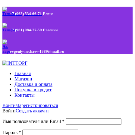
+7 (963) 534-66-71
Елена
+7 (961) 984-77-59
Евгений
evgeniy-nechaev-1989@mail.ru
Главная
Магазин
Доставка и оплата
Покупка в кредит
Контакты
Войти/Зарегистрироваться
Войти
Создать аккаунт
Имя пользователя или Email
*
Пароль
*