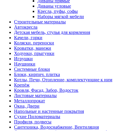
Диваны прямые
Диваны угловые
Кресла, пуфы, софы
Наборы мягкой мебели
Строительные материалы
Автокресла
Детская мебель, стулья для кормления
Качели, горки
Коляски. переноски
Кроватки, манежи
Ходунки, прыгунки
Игрушки
Наушники
Системные блоки
Блоки, кирпич. плитка
Котлы, Печи, Отопление, комплектующие к ним
Крепёж
Кровля, Фасад, Забор, Водосток
Листовые материалы
Металлопрокат
Окна, Двери
Напольные и настенные покрытия
Сухие Пиломатериалы
Профиля, подвесы
Сантехника, Водоснабжение, Вентиляция