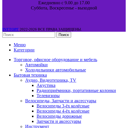
Ежедневно с 9.00 до 17.00
Суббота, Воскресенье - выходной
INTТОРГ
2022-2026 ВСЕ ПРАВА ЗАЩИЩЕНЫ.
Поиск
Меню
Категории
Торговое, офисное оборудование и мебель
Автомойки
Холодильники автомобильные
Бытовая техника
Аудио, Видеотехника, TV
Акустика
Радиоприёмники, портативные колонки
Телевизоры
Велосипеды, Запчасти и аксессуары
Велосипеды 3-ёх колёсные
Велосипеды 4-ёх колёсные
Велосипеды дорожные
Запчасти и аксессуары
Инструмент