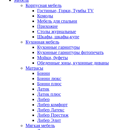
Мебель
Корпусная мебель
Гостиные, Горки, Тумбы TV
Комоды
Мебель для спальни
Прихожие
Столы журнальные
Шкафы, шкафы-купе
Кухонная мебель
Кухонные гарнитуры
Кухонные гарнитуры фотопечать
Мойки, буфеты
Обеденные зоны, кухонные диваны
Матрасы
Бонни
Бонни люкс
Бонни плюс
Латик
Латик плюс
Либер
Либер комфорт
Либер Латекс
Либер Престиж
Либер Элит
Мягкая мебель