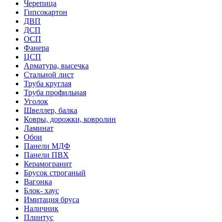
Черепица
Гипсокартон
ДВП
ДСП
ОСП
Фанера
ЦСП
Арматура, высечка
Стальной лист
Труба круглая
Труба профильная
Уголок
Швеллер, балка
Ковры, дорожки, ковролин
Ламинат
Обои
Панели МДФ
Панели ПВХ
Керамогранит
Брусок строганый
Вагонка
Блок- хаус
Имитация бруса
Наличник
Плинтус