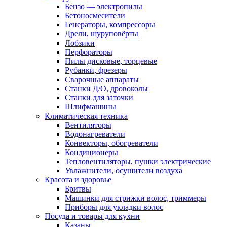
Бензо — электропилы
Бетоносмесители
Генераторы, компрессоры
Дрели, шуруповёрты
Лобзики
Перфораторы
Пилы дисковые, торцевые
Рубанки, фрезеры
Сварочные аппараты
Станки Д/О, дровоколы
Станки для заточки
Шлифмашины
Климатическая техника
Вентиляторы
Водонагреватели
Конвекторы, обогреватели
Кондиционеры
Тепловентиляторы, пушки электрические
Увлажнители, осушители воздуха
Красота и здоровье
Бритвы
Машинки для стрижки волос, триммеры
Приборы для укладки волос
Посуда и товары для кухни
Казаны