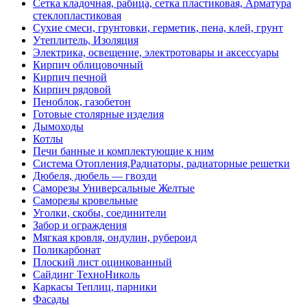
Сетка кладочная, рабица, сетка пластиковая, Арматура
стеклопластиковая
Сухие смеси, грунтовки, герметик, пена, клей, грунт
Утеплитель, Изоляция
Электрика, освещение, электротовары и аксессуары
Кирпич облицовочный
Кирпич печной
Кирпич рядовой
Пеноблок, газобетон
Готовые столярные изделия
Дымоходы
Котлы
Печи банные и комплектующие к ним
Система Отопления,Радиаторы, радиаторные решетки
Дюбеля, дюбель — гвозди
Саморезы Универсальные Желтые
Саморезы кровельные
Уголки, скобы, соединители
Забор и ограждения
Мягкая кровля, ондулин, рубероид
Поликарбонат
Плоский лист оцинкованный
Сайдинг ТехноНиколь
Каркасы Теплиц, парники
Фасады