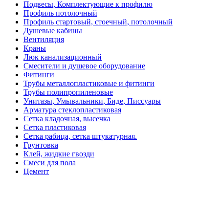
Подвесы, Комплектующие к профилю
Профиль потолочный
Профиль стартовый, стоечный, потолочный
Душевые кабины
Вентиляция
Краны
Люк канализационный
Смесители и душевое оборудование
Фитинги
Трубы металлопластиковые и фитинги
Трубы полипропиленовые
Унитазы, Умывальники, Биде, Писсуары
Арматура стеклопластиковая
Сетка кладочная, высечка
Сетка пластиковая
Сетка рабица, сетка штукатурная.
Грунтовка
Клей, жидкие гвозди
Смеси для пола
Цемент
Шпатлёвка
Штукатурка
Герметик
Базальтовая вата
Ветровлагопароизоляция