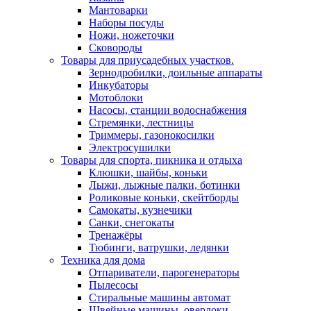
Мантоварки
Наборы посуды
Ножи, ножеточки
Сковороды
Товары для приусадебных участков.
Зернодробилки, доильные аппараты
Инкубаторы
Мотоблоки
Насосы, станции водоснабжения
Стремянки, лестницы
Триммеры, газонокосилки
Электросушилки
Товары для спорта, пикника и отдыха
Клюшки, шайбы, коньки
Лыжи, лыжные палки, ботинки
Роликовые коньки, скейтборды
Самокаты, кузнечики
Санки, снегокаты
Тренажёры
Тюбинги, ватрушки, ледянки
Техника для дома
Отпариватели, парогенераторы
Пылесосы
Стиральные машины автомат
Швейные машины, оверлоки