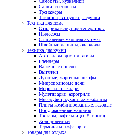
Самокаты, кузнечики
Санки, снегокаты
Тренажёры
Тюбинги, ватрушки, ледянки
Техника для дома
Отпариватели, парогенераторы
Пылесосы
Стиральные машины автомат
Швейные машины, оверлоки
Техника для кухни
Автоклавы, дистилляторы
Блендеры
Варочные панели
Вытяжки
Духовые, жарочные шкафы
Микроволновые печи
Морозильные лари
Мультиварки, аэрогрили
Мясорубки, кухонные комбайны
Плиты комбинированные, газовые
Посудомоечные машины
Тостеры, вафельницы, блинницы
Холодильники
Термопоты, кофеварки
Товары для отдыха