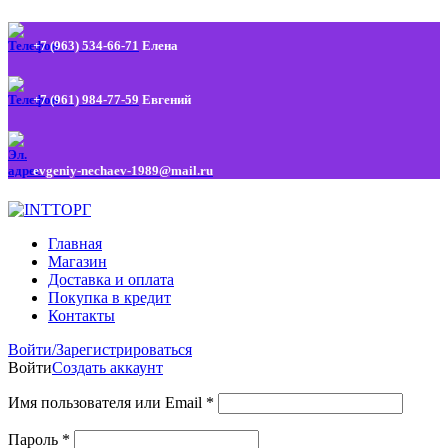
+7 (963) 534-66-71
Елена
+7 (961) 984-77-59
Евгений
evgeniy-nechaev-1989@mail.ru
Главная
Магазин
Доставка и оплата
Покупка в кредит
Контакты
Войти/Зарегистрироваться
Войти
Создать аккаунт
Имя пользователя или Email
*
Пароль
*