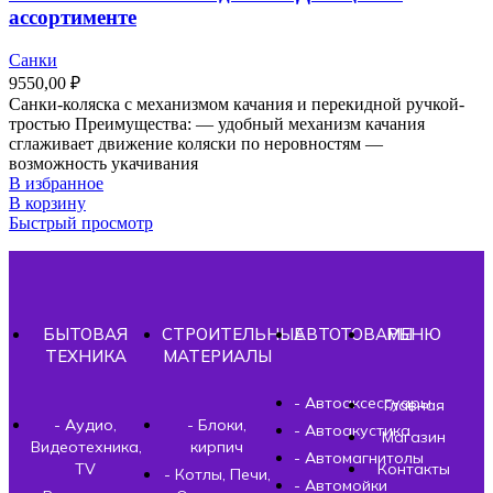
ассортименте
Санки
9550,00
₽
Санки-коляска с механизмом качания и перекидной ручкой-
тростью Преимущества: — удобный механизм качания
сглаживает движение коляски по неровностям —
возможность укачивания
В избранное
В корзину
Быстрый просмотр
БЫТОВАЯ
СТРОИТЕЛЬНЫЕ
АВТОТОВАРЫ
МЕНЮ
ТЕХНИКА
МАТЕРИАЛЫ
- Автоаксессуары
Главная
- Аудио,
- Блоки,
- Автоакустика
Магазин
Видеотехника,
кирпич
- Автомагнитолы
TV
Контакты
- Котлы, Печи,
- Автомойки