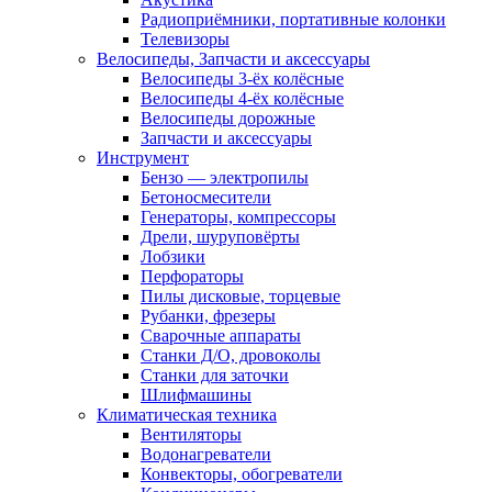
Радиоприёмники, портативные колонки
Телевизоры
Велосипеды, Запчасти и аксессуары
Велосипеды 3-ёх колёсные
Велосипеды 4-ёх колёсные
Велосипеды дорожные
Запчасти и аксессуары
Инструмент
Бензо — электропилы
Бетоносмесители
Генераторы, компрессоры
Дрели, шуруповёрты
Лобзики
Перфораторы
Пилы дисковые, торцевые
Рубанки, фрезеры
Сварочные аппараты
Станки Д/О, дровоколы
Станки для заточки
Шлифмашины
Климатическая техника
Вентиляторы
Водонагреватели
Конвекторы, обогреватели