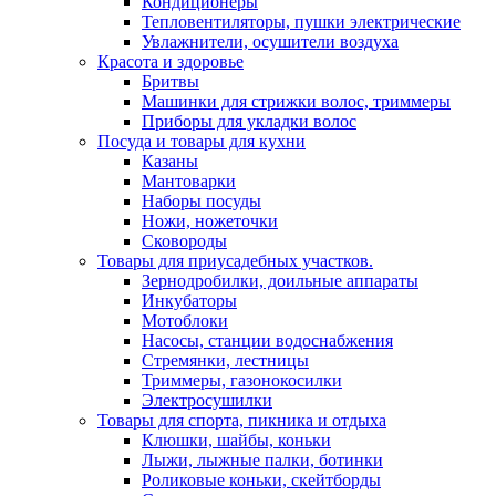
Кондиционеры
Тепловентиляторы, пушки электрические
Увлажнители, осушители воздуха
Красота и здоровье
Бритвы
Машинки для стрижки волос, триммеры
Приборы для укладки волос
Посуда и товары для кухни
Казаны
Мантоварки
Наборы посуды
Ножи, ножеточки
Сковороды
Товары для приусадебных участков.
Зернодробилки, доильные аппараты
Инкубаторы
Мотоблоки
Насосы, станции водоснабжения
Стремянки, лестницы
Триммеры, газонокосилки
Электросушилки
Товары для спорта, пикника и отдыха
Клюшки, шайбы, коньки
Лыжи, лыжные палки, ботинки
Роликовые коньки, скейтборды