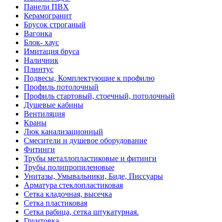
Панели ПВХ
Керамогранит
Брусок строганый
Вагонка
Блок- хаус
Имитация бруса
Наличник
Плинтус
Подвесы, Комплектующие к профилю
Профиль потолочный
Профиль стартовый, стоечный, потолочный
Душевые кабины
Вентиляция
Краны
Люк канализационный
Смесители и душевое оборудование
Фитинги
Трубы металлопластиковые и фитинги
Трубы полипропиленовые
Унитазы, Умывальники, Биде, Писсуары
Арматура стеклопластиковая
Сетка кладочная, высечка
Сетка пластиковая
Сетка рабица, сетка штукатурная.
Грунтовка