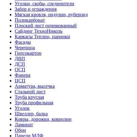
Уголки, скобы, соединители
Забор и ограждения
Мягкая кровля, ондулин, рубероид
Поликарбонат
Плоский лист оцинкованный
Сайдинг ТехноНиколь
Каркасы Теплиц, парники
Фасады
Черепица
Гипсокартон
ДВП
ДСП
ОСП
Фанера
ЦСП
Арматура, высечка
Стальной лист
Труба круглая
Труба профильная
Уголок
Швеллер, балка
Ковры, дорожки, ковролин
Ламинат
Обои
Панели МДФ