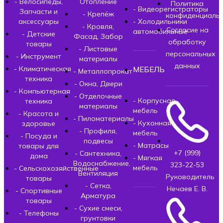
- Велосипеды,
Отопление
Политика
- Видеорегистраторы
Запчасти и
- Крепёж
конфиденциальн
аксессуары
- Холодильники
- Кровля,
Согласие на
автомобильные
- Детские
Фасад, Забор
обработку
товары
- Листовые
персональных
- Инструмент
материалы
данных
- Климатическая
МЕБЕЛЬ
- Металлопрокат
техника
- Окна, Двери
- Компьютерная
- Отделочные
- Корпусная
техника
материалы
мебель
- Красота и
- Пиломатериалы
- Кухонная
здоровье
- Профиля,
мебель
- Посуда и
подвесы
- Матрасы
товары для
+7 (999)
- Сантехника,
дома
- Мягкая
Водоснабжение,
323-22-53
мебель
- Сельскохозяйственные
Вентиляция
Руководитель
товары
- Сетка,
Нечаев Е. В.
- Спортивные
Арматура
товары
- Сухие смеси,
- Телефоны
грунтовки