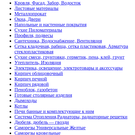
Кровля, Фасад, Забор, Водосток
Листовые материалы
Металлопрокат
Окна, Двери
Напольные и настенные покрытия
Сухие Пиломатериалы
Профиля, подвесы
Сантехника, Водоснабжение, Вентиляция
Сетка кладочная, рабица, сетка пластиковая, Арматура
стеклопластиковая
Сухие смеси, грунтовки, герметик, пена, клей, грунт
Утеплитель, Изоляция
Электрика, освещение, электротовары и аксессуары
Кирпич облицовочный
Кирпич печной
Кирпич рядовой
Пеноблок, газобетон
Готовые столярные изделия
Дымоходы
Котлы
Печи банные и комплектующие к ним
Система Отопления,Радиаторы, радиаторные решетки
Дюбеля, дюбель — гвозди
Саморезы Универсальные Желтые
Саморезы кровельные