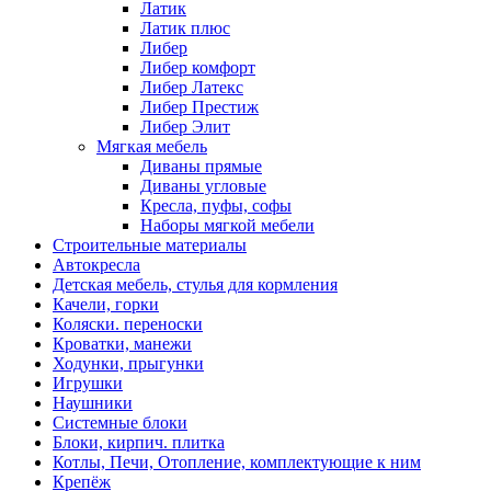
Латик
Латик плюс
Либер
Либер комфорт
Либер Латекс
Либер Престиж
Либер Элит
Мягкая мебель
Диваны прямые
Диваны угловые
Кресла, пуфы, софы
Наборы мягкой мебели
Строительные материалы
Автокресла
Детская мебель, стулья для кормления
Качели, горки
Коляски. переноски
Кроватки, манежи
Ходунки, прыгунки
Игрушки
Наушники
Системные блоки
Блоки, кирпич. плитка
Котлы, Печи, Отопление, комплектующие к ним
Крепёж