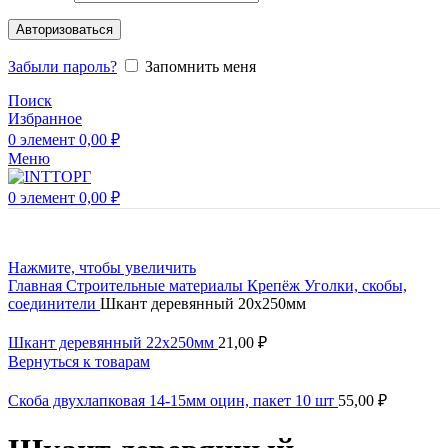
Авторизоваться
Забыли пароль?
Запомнить меня
Поиск
Избранное
0
элемент
0,00
₽
Меню
0
элемент
0,00
₽
Нажмите, чтобы увеличить
Главная
Строительные материалы
Крепёж
Уголки, скобы,
соединители
Шкант деревянный 20х250мм
Шкант деревянный 22х250мм
21,00
₽
Вернуться к товарам
Скоба двухлапковая 14-15мм оцин, пакет 10 шт
55,00
₽