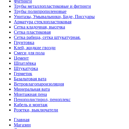
Фитинги
Трубы металлопластиковые и фитинги
Трубы полипропиленовые
Унитазы, Умывальники, Биде, Писсуары
Арматура стеклопластиковая
Сетка кладочная, высечка
Сетка пластиковая
Сетка рабица, сетка штукатурная.
Грунтовка
Клей, жидкие гвозди
Смеси для пола
Цемент
Шпатлёвка
Штукатурка
Герметик
Базальтовая вата
Ветровлагопароизоляция
Минеральная вата
Монтажная пена
Пенополистирол, пеноплекс
Кабель и монтаж
Розетки, выключатели
Главная
Магазин