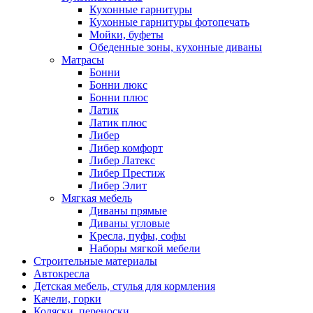
Кухонные гарнитуры
Кухонные гарнитуры фотопечать
Мойки, буфеты
Обеденные зоны, кухонные диваны
Матрасы
Бонни
Бонни люкс
Бонни плюс
Латик
Латик плюс
Либер
Либер комфорт
Либер Латекс
Либер Престиж
Либер Элит
Мягкая мебель
Диваны прямые
Диваны угловые
Кресла, пуфы, софы
Наборы мягкой мебели
Строительные материалы
Автокресла
Детская мебель, стулья для кормления
Качели, горки
Коляски. переноски