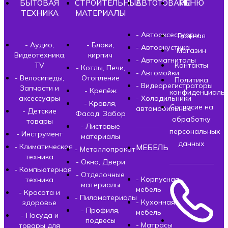
БЫТОВАЯ
СТРОИТЕЛЬНЫЕ
АВТОТОВАРЫ
МЕНЮ
ТЕХНИКА
МАТЕРИАЛЫ
- Автоаксессуары
Главная
- Аудио,
- Блоки,
- Автоакустика
Магазин
Видеотехника,
кирпич
- Автомагнитолы
TV
Контакты
- Котлы, Печи,
- Автомойки
- Велосипеды,
Отопление
Политика
- Видеорегистраторы
Запчасти и
- Крепёж
конфиденциальн
аксессуары
- Холодильники
- Кровля,
Согласие на
автомобильные
- Детские
Фасад, Забор
обработку
товары
- Листовые
персональных
- Инструмент
материалы
данных
- Климатическая
МЕБЕЛЬ
- Металлопрокат
техника
- Окна, Двери
- Компьютерная
- Отделочные
- Корпусная
техника
материалы
мебель
- Красота и
- Пиломатериалы
- Кухонная
здоровье
- Профиля,
мебель
- Посуда и
подвесы
- Матрасы
товары для