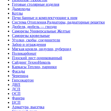
Готовые столярные изделия
Дымоходы
Котлы
Печи банные и комплектующие к ним
Система Отопления,Радиаторы, радиаторные решетки
Дюбеля, дюбель — гвозди
Саморезы Универсальные Желтые
Саморезы кровельные
Уголки, скобы, соединители
Забор и ограждения
Мягкая кровля, ондулин, рубероид
Поликарбонат
Плоский лист оцинкованный
Сайдинг ТехноНиколь
Каркасы Теплиц, парники
Фасады
Черепица
Гипсокартон
ДВП
ДСП
ОСП
Фанера
ЦСП
Арматура, высечка