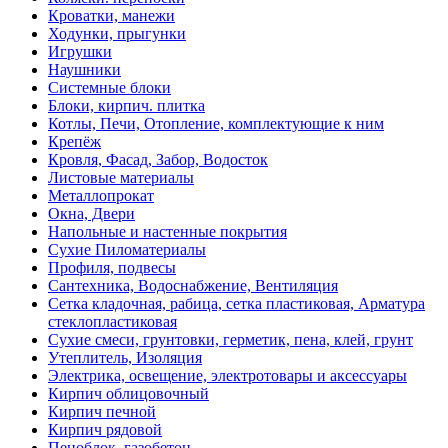
Кроватки, манежи
Ходунки, прыгунки
Игрушки
Наушники
Системные блоки
Блоки, кирпич. плитка
Котлы, Печи, Отопление, комплектующие к ним
Крепёж
Кровля, Фасад, Забор, Водосток
Листовые материалы
Металлопрокат
Окна, Двери
Напольные и настенные покрытия
Сухие Пиломатериалы
Профиля, подвесы
Сантехника, Водоснабжение, Вентиляция
Сетка кладочная, рабица, сетка пластиковая, Арматура
стеклопластиковая
Сухие смеси, грунтовки, герметик, пена, клей, грунт
Утеплитель, Изоляция
Электрика, освещение, электротовары и аксессуары
Кирпич облицовочный
Кирпич печной
Кирпич рядовой
Пеноблок, газобетон