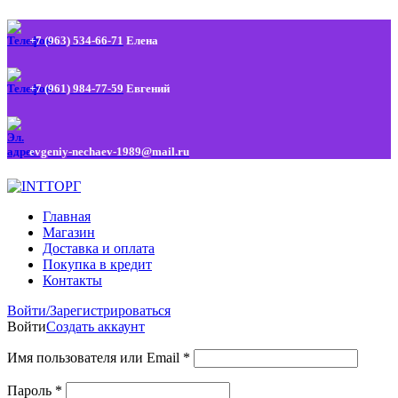
+7 (963) 534-66-71
Елена
+7 (961) 984-77-59
Евгений
evgeniy-nechaev-1989@mail.ru
Главная
Магазин
Доставка и оплата
Покупка в кредит
Контакты
Войти/Зарегистрироваться
Войти
Создать аккаунт
Имя пользователя или Email
*
Пароль
*