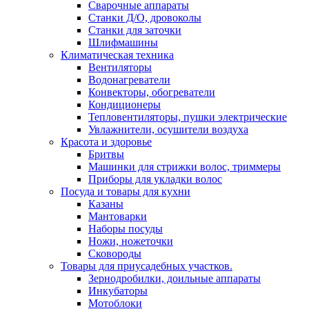
Сварочные аппараты
Станки Д/О, дровоколы
Станки для заточки
Шлифмашины
Климатическая техника
Вентиляторы
Водонагреватели
Конвекторы, обогреватели
Кондиционеры
Тепловентиляторы, пушки электрические
Увлажнители, осушители воздуха
Красота и здоровье
Бритвы
Машинки для стрижки волос, триммеры
Приборы для укладки волос
Посуда и товары для кухни
Казаны
Мантоварки
Наборы посуды
Ножи, ножеточки
Сковороды
Товары для приусадебных участков.
Зернодробилки, доильные аппараты
Инкубаторы
Мотоблоки