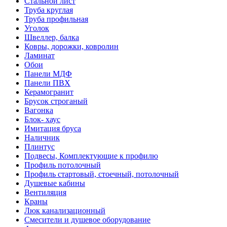
Стальной лист
Труба круглая
Труба профильная
Уголок
Швеллер, балка
Ковры, дорожки, ковролин
Ламинат
Обои
Панели МДФ
Панели ПВХ
Керамогранит
Брусок строганый
Вагонка
Блок- хаус
Имитация бруса
Наличник
Плинтус
Подвесы, Комплектующие к профилю
Профиль потолочный
Профиль стартовый, стоечный, потолочный
Душевые кабины
Вентиляция
Краны
Люк канализационный
Смесители и душевое оборудование