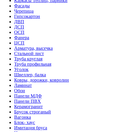
Каркасы Теплиц, парники
Фасады
Черепица
Гипсокартон
ДВП
ДСП
ОСП
Фанера
ЦСП
Арматура, высечка
Стальной лист
Труба круглая
Труба профильная
Уголок
Швеллер, балка
Ковры, дорожки, ковролин
Ламинат
Обои
Панели МДФ
Панели ПВХ
Керамогранит
Брусок строганый
Вагонка
Блок- хаус
Имитация бруса