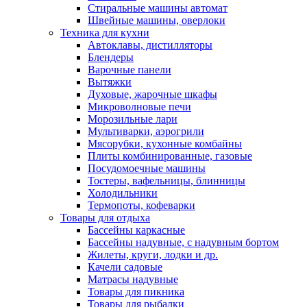
Стиральные машины автомат
Швейные машины, оверлоки
Техника для кухни
Автоклавы, дистилляторы
Блендеры
Варочные панели
Вытяжки
Духовые, жарочные шкафы
Микроволновые печи
Морозильные лари
Мультиварки, аэрогрили
Мясорубки, кухонные комбайны
Плиты комбинированные, газовые
Посудомоечные машины
Тостеры, вафельницы, блинницы
Холодильники
Термопоты, кофеварки
Товары для отдыха
Бассейны каркасные
Бассейны надувные, с надувным бортом
Жилеты, круги, лодки и др.
Качели садовые
Матрасы надувные
Товары для пикника
Товары для рыбалки