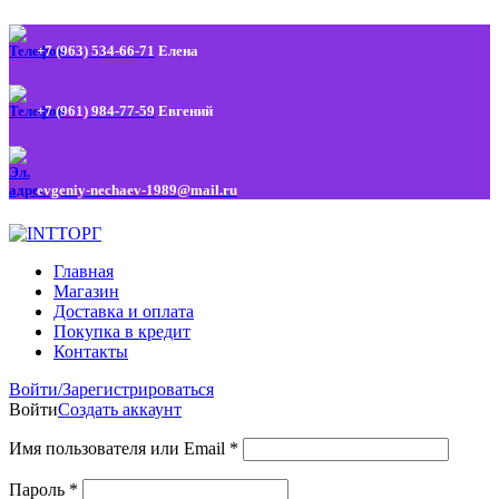
+7 (963) 534-66-71
Елена
+7 (961) 984-77-59
Евгений
evgeniy-nechaev-1989@mail.ru
Главная
Магазин
Доставка и оплата
Покупка в кредит
Контакты
Войти/Зарегистрироваться
Войти
Создать аккаунт
Имя пользователя или Email
*
Пароль
*