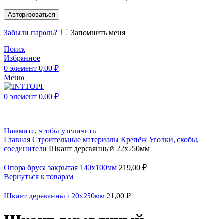
Авторизоваться
Забыли пароль?
Запомнить меня
Поиск
Избранное
0
элемент
0,00
₽
Меню
0
элемент
0,00
₽
Нажмите, чтобы увеличить
Главная
Строительные материалы
Крепёж
Уголки, скобы,
соединители
Шкант деревянный 22х250мм
Опора бруса закрытая 140х100мм
219,00
₽
Вернуться к товарам
Шкант деревянный 20х250мм
21,00
₽