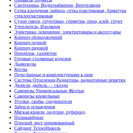
Сантехника, Водоснабжение, Вентиляция
Сетка кладочная, рабица, сетка пластиковая, Арматура
стеклопластиковая
Сухие смеси, грунтовки, герметик, пена, клей, грунт
Утеплитель, Изоляция
Электрика, освещение, электротовары и аксессуары
Кирпич облицовочный
Кирпич печной
Кирпич рядовой
Пеноблок, газобетон
Готовые столярные изделия
Дымоходы
Котлы
Печи банные и комплектующие к ним
Система Отопления,Радиаторы, радиаторные решетки
Дюбеля, дюбель — гвозди
Саморезы Универсальные Желтые
Саморезы кровельные
Уголки, скобы, соединители
Забор и ограждения
Мягкая кровля, ондулин, рубероид
Поликарбонат
Плоский лист оцинкованный
Сайдинг ТехноНиколь