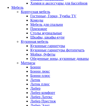
Химия и аксессуары для бассейнов
Мебель
Корпусная мебель
Гостиные, Горки, Тумбы TV
Комоды
Мебель для спальни
Прихожие
Столы журнальные
Шкафы, шкафы-купе
Кухонная мебель
Кухонные гарнитуры
Кухонные гарнитуры фотопечать
Мойки, буфеты
Обеденные зоны, кухонные диваны
Матрасы
Бонни
Бонни люкс
Бонни плюс
Латик
Латик плюс
Либер
Либер комфорт
Либер Латекс
Либер Престиж
Либер Элит