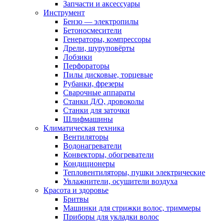
Запчасти и аксессуары
Инструмент
Бензо — электропилы
Бетоносмесители
Генераторы, компрессоры
Дрели, шуруповёрты
Лобзики
Перфораторы
Пилы дисковые, торцевые
Рубанки, фрезеры
Сварочные аппараты
Станки Д/О, дровоколы
Станки для заточки
Шлифмашины
Климатическая техника
Вентиляторы
Водонагреватели
Конвекторы, обогреватели
Кондиционеры
Тепловентиляторы, пушки электрические
Увлажнители, осушители воздуха
Красота и здоровье
Бритвы
Машинки для стрижки волос, триммеры
Приборы для укладки волос