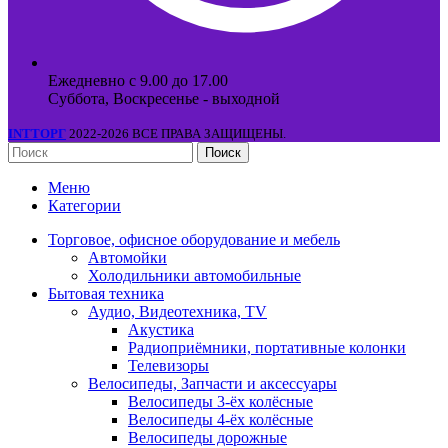
Ежедневно с 9.00 до 17.00
Суббота, Воскресенье - выходной
INTТОРГ
2022-2026 ВСЕ ПРАВА ЗАЩИЩЕНЫ.
Поиск
Меню
Категории
Торговое, офисное оборудование и мебель
Автомойки
Холодильники автомобильные
Бытовая техника
Аудио, Видеотехника, TV
Акустика
Радиоприёмники, портативные колонки
Телевизоры
Велосипеды, Запчасти и аксессуары
Велосипеды 3-ёх колёсные
Велосипеды 4-ёх колёсные
Велосипеды дорожные