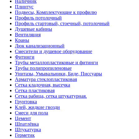
Наличник
Плинтус
Подвесы, Комплектующие к профилю
Профиль потолочный
Профиль стартовый, стоечный, потолочный
Душевые кабины
Вентиляция
Краны
Люк канализационный
Смесители и душевое оборудование
Фитинги
Трубы металлопластиковые и фитинги
Трубы полипропиленовые
Унитазы, Умывальники, Биде, Писсуары
Арматура стеклопластиковая
Сетка кладочная, высечка
Сетка пластиковая
Сетка рабица, сетка штукатурная.
Грунтовка
Клей, жидкие гвозди
Смеси для пола
Цемент
Шпатлёвка
Штукатурка
Герметик