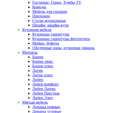
Гостиные, Горки, Тумбы TV
Комоды
Мебель для спальни
Прихожие
Столы журнальные
Шкафы, шкафы-купе
Кухонная мебель
Кухонные гарнитуры
Кухонные гарнитуры фотопечать
Мойки, буфеты
Обеденные зоны, кухонные диваны
Матрасы
Бонни
Бонни люкс
Бонни плюс
Латик
Латик плюс
Либер
Либер комфорт
Либер Латекс
Либер Престиж
Либер Элит
Мягкая мебель
Диваны прямые
Диваны угловые