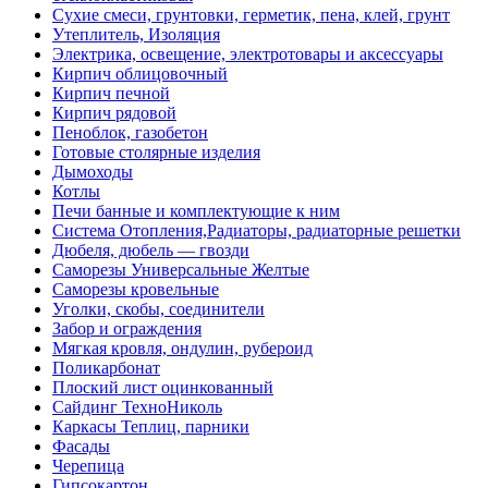
Сухие смеси, грунтовки, герметик, пена, клей, грунт
Утеплитель, Изоляция
Электрика, освещение, электротовары и аксессуары
Кирпич облицовочный
Кирпич печной
Кирпич рядовой
Пеноблок, газобетон
Готовые столярные изделия
Дымоходы
Котлы
Печи банные и комплектующие к ним
Система Отопления,Радиаторы, радиаторные решетки
Дюбеля, дюбель — гвозди
Саморезы Универсальные Желтые
Саморезы кровельные
Уголки, скобы, соединители
Забор и ограждения
Мягкая кровля, ондулин, рубероид
Поликарбонат
Плоский лист оцинкованный
Сайдинг ТехноНиколь
Каркасы Теплиц, парники
Фасады
Черепица
Гипсокартон