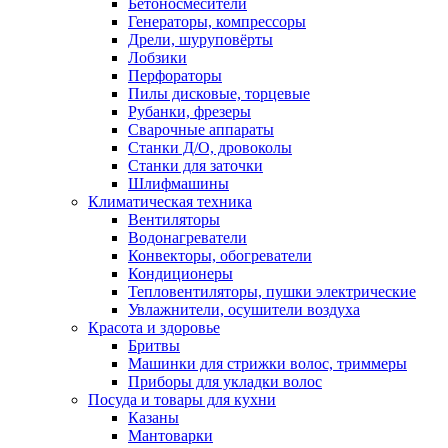
Бетоносмесители
Генераторы, компрессоры
Дрели, шуруповёрты
Лобзики
Перфораторы
Пилы дисковые, торцевые
Рубанки, фрезеры
Сварочные аппараты
Станки Д/О, дровоколы
Станки для заточки
Шлифмашины
Климатическая техника
Вентиляторы
Водонагреватели
Конвекторы, обогреватели
Кондиционеры
Тепловентиляторы, пушки электрические
Увлажнители, осушители воздуха
Красота и здоровье
Бритвы
Машинки для стрижки волос, триммеры
Приборы для укладки волос
Посуда и товары для кухни
Казаны
Мантоварки