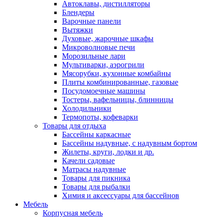
Автоклавы, дистилляторы
Блендеры
Варочные панели
Вытяжки
Духовые, жарочные шкафы
Микроволновые печи
Морозильные лари
Мультиварки, аэрогрили
Мясорубки, кухонные комбайны
Плиты комбинированные, газовые
Посудомоечные машины
Тостеры, вафельницы, блинницы
Холодильники
Термопоты, кофеварки
Товары для отдыха
Бассейны каркасные
Бассейны надувные, с надувным бортом
Жилеты, круги, лодки и др.
Качели садовые
Матрасы надувные
Товары для пикника
Товары для рыбалки
Химия и аксессуары для бассейнов
Мебель
Корпусная мебель