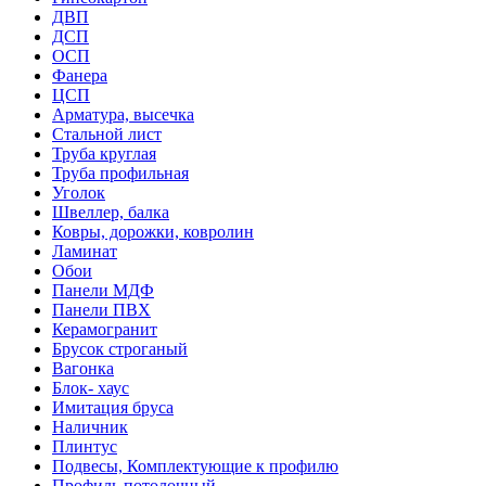
ДВП
ДСП
ОСП
Фанера
ЦСП
Арматура, высечка
Стальной лист
Труба круглая
Труба профильная
Уголок
Швеллер, балка
Ковры, дорожки, ковролин
Ламинат
Обои
Панели МДФ
Панели ПВХ
Керамогранит
Брусок строганый
Вагонка
Блок- хаус
Имитация бруса
Наличник
Плинтус
Подвесы, Комплектующие к профилю
Профиль потолочный