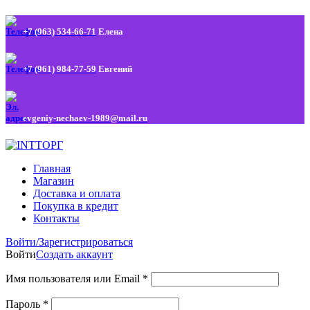
+7 (963) 534-66-71
Елена
+7 (961) 984-77-59
Евгений
evgeniy-nechaev-1989@mail.ru
Главная
Магазин
Доставка и оплата
Покупка в кредит
Контакты
Войти/Зарегистрироваться
Войти
Создать аккаунт
Имя пользователя или Email
*
Пароль
*