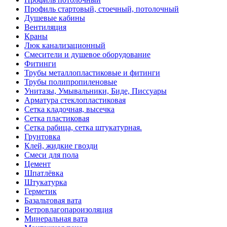
Профиль стартовый, стоечный, потолочный
Душевые кабины
Вентиляция
Краны
Люк канализационный
Смесители и душевое оборудование
Фитинги
Трубы металлопластиковые и фитинги
Трубы полипропиленовые
Унитазы, Умывальники, Биде, Писсуары
Арматура стеклопластиковая
Сетка кладочная, высечка
Сетка пластиковая
Сетка рабица, сетка штукатурная.
Грунтовка
Клей, жидкие гвозди
Смеси для пола
Цемент
Шпатлёвка
Штукатурка
Герметик
Базальтовая вата
Ветровлагопароизоляция
Минеральная вата