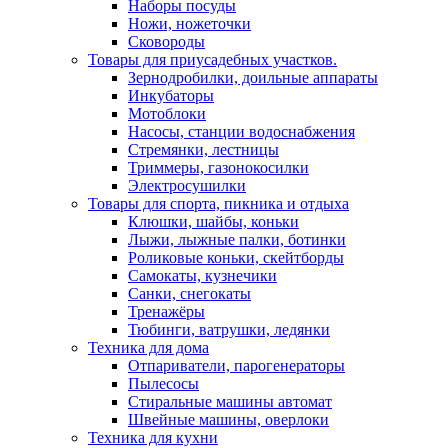
Наборы посуды
Ножи, ножеточки
Сковороды
Товары для приусадебных участков.
Зернодробилки, доильные аппараты
Инкубаторы
Мотоблоки
Насосы, станции водоснабжения
Стремянки, лестницы
Триммеры, газонокосилки
Электросушилки
Товары для спорта, пикника и отдыха
Клюшки, шайбы, коньки
Лыжи, лыжные палки, ботинки
Роликовые коньки, скейтборды
Самокаты, кузнечики
Санки, снегокаты
Тренажёры
Тюбинги, ватрушки, ледянки
Техника для дома
Отпариватели, парогенераторы
Пылесосы
Стиральные машины автомат
Швейные машины, оверлоки
Техника для кухни