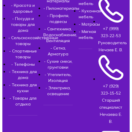
материалы
мебель
- Красота и
- Пиломатериалы
- Кухонная
здоровье
- Профиля,
мебель
- Посуда и
подвесы
- Матрасы
товары для
+7 (999)
- Сантехника,
дома
- Мягкая
Водоснабжение,
323-22-53
мебель
- Сельскохозяйственные
Вентиляция
Руководитель
товары
- Сетка,
Нечаев Е. В.
- Спортивные
Арматура
товары
- Сухие смеси,
- Телефоны
грунтовки
- Техника для
- Утеплитель,
дома
Изоляция
- Техника для
+7 (929)
- Электрика,
кухни
323-15-52
освещение
- Товары для
Старший
отдыха
специалист
Нечаева Е.
В.