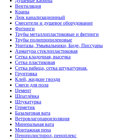
Душевые кабины
Вентиляция
Краны
Люк канализационный
Смесители и душевое оборудование
Фитинги
Трубы металлопластиковые и фитинги
Трубы полипропиленовые
Унитазы, Умывальники, Биде, Писсуары
Арматура стеклопластиковая
Сетка кладочная, высечка
Сетка пластиковая
Сетка рабица, сетка штукатурная.
Грунтовка
Клей, жидкие гвозди
Смеси для пола
Цемент
Шпатлёвка
Штукатурка
Герметик
Базальтовая вата
Ветровлагопароизоляция
Минеральная вата
Монтажная пена
Пенополистирол, пеноплекс