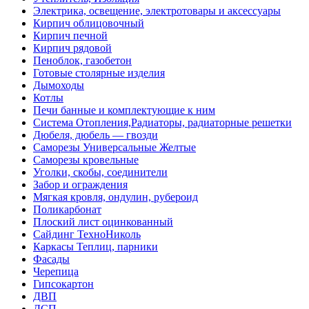
Электрика, освещение, электротовары и аксессуары
Кирпич облицовочный
Кирпич печной
Кирпич рядовой
Пеноблок, газобетон
Готовые столярные изделия
Дымоходы
Котлы
Печи банные и комплектующие к ним
Система Отопления,Радиаторы, радиаторные решетки
Дюбеля, дюбель — гвозди
Саморезы Универсальные Желтые
Саморезы кровельные
Уголки, скобы, соединители
Забор и ограждения
Мягкая кровля, ондулин, рубероид
Поликарбонат
Плоский лист оцинкованный
Сайдинг ТехноНиколь
Каркасы Теплиц, парники
Фасады
Черепица
Гипсокартон
ДВП
ДСП