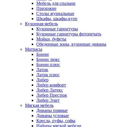
Мебель для спальни
Прихожие
Столы журнальные
Шкафы, шкафы-купе
Кухонная мебель
Кухонные гарнитуры
Кухонные гарнитуры фотопечать
Мойки, буфеты
Обеденные зоны, кухонные диваны
Матрасы
Бонни
Бонни люкс
Бонни плюс
Латик
Латик плюс
Либер
Либер комфорт
Либер Латекс
Либер Престиж
Либер Элит
Мягкая мебель
Диваны прямые
Диваны угловые
Кресла, пуфы, софы
Наборы мягкой мебели