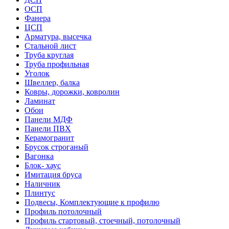
ОСП
Фанера
ЦСП
Арматура, высечка
Стальной лист
Труба круглая
Труба профильная
Уголок
Швеллер, балка
Ковры, дорожки, ковролин
Ламинат
Обои
Панели МДФ
Панели ПВХ
Керамогранит
Брусок строганый
Вагонка
Блок- хаус
Имитация бруса
Наличник
Плинтус
Подвесы, Комплектующие к профилю
Профиль потолочный
Профиль стартовый, стоечный, потолочный