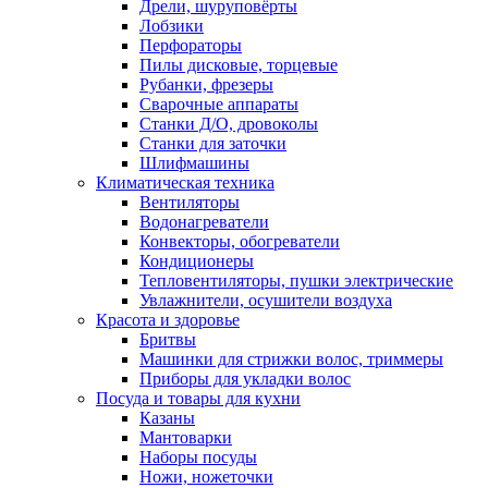
Дрели, шуруповёрты
Лобзики
Перфораторы
Пилы дисковые, торцевые
Рубанки, фрезеры
Сварочные аппараты
Станки Д/О, дровоколы
Станки для заточки
Шлифмашины
Климатическая техника
Вентиляторы
Водонагреватели
Конвекторы, обогреватели
Кондиционеры
Тепловентиляторы, пушки электрические
Увлажнители, осушители воздуха
Красота и здоровье
Бритвы
Машинки для стрижки волос, триммеры
Приборы для укладки волос
Посуда и товары для кухни
Казаны
Мантоварки
Наборы посуды
Ножи, ножеточки