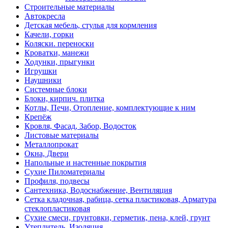
Строительные материалы
Автокресла
Детская мебель, стулья для кормления
Качели, горки
Коляски. переноски
Кроватки, манежи
Ходунки, прыгунки
Игрушки
Наушники
Системные блоки
Блоки, кирпич. плитка
Котлы, Печи, Отопление, комплектующие к ним
Крепёж
Кровля, Фасад, Забор, Водосток
Листовые материалы
Металлопрокат
Окна, Двери
Напольные и настенные покрытия
Сухие Пиломатериалы
Профиля, подвесы
Сантехника, Водоснабжение, Вентиляция
Сетка кладочная, рабица, сетка пластиковая, Арматура
стеклопластиковая
Сухие смеси, грунтовки, герметик, пена, клей, грунт
Утеплитель, Изоляция