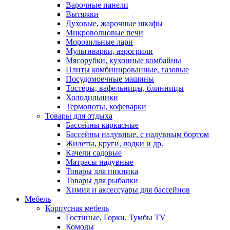
Варочные панели
Вытяжки
Духовые, жарочные шкафы
Микроволновые печи
Морозильные лари
Мультиварки, аэрогрили
Мясорубки, кухонные комбайны
Плиты комбинированные, газовые
Посудомоечные машины
Тостеры, вафельницы, блинницы
Холодильники
Термопоты, кофеварки
Товары для отдыха
Бассейны каркасные
Бассейны надувные, с надувным бортом
Жилеты, круги, лодки и др.
Качели садовые
Матрасы надувные
Товары для пикника
Товары для рыбалки
Химия и аксессуары для бассейнов
Мебель
Корпусная мебель
Гостиные, Горки, Тумбы TV
Комоды