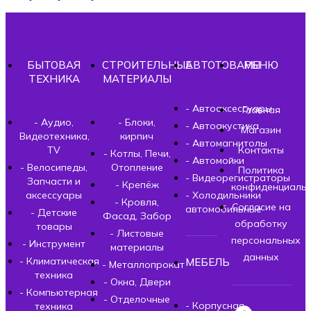
БЫТОВАЯ
СТРОИТЕЛЬНЫЕ
АВТОТОВАРЫ
МЕНЮ
ТЕХНИКА
МАТЕРИАЛЫ
- Автоаксессуары
Главная
- Аудио,
- Блоки,
- Автоакустика
Магазин
Видеотехника,
кирпич
- Автомагнитолы
TV
Контакты
- Котлы, Печи,
- Автомойки
- Велосипеды,
Отопление
Политика
- Видеорегистраторы
Запчасти и
- Крепёж
конфиденциальн
аксессуары
- Холодильники
- Кровля,
Согласие на
автомобильные
- Детские
Фасад, Забор
обработку
товары
- Листовые
персональных
- Инструмент
материалы
данных
- Климатическая
МЕБЕЛЬ
- Металлопрокат
техника
- Окна, Двери
- Компьютерная
- Отделочные
- Корпусная
техника