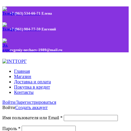
+7 (963) 534-66-71
Елена
+7 (961) 984-77-59
Евгений
evgeniy-nechaev-1989@mail.ru
Главная
Магазин
Доставка и оплата
Покупка в кредит
Контакты
Войти/Зарегистрироваться
Войти
Создать аккаунт
Имя пользователя или Email
*
Пароль
*