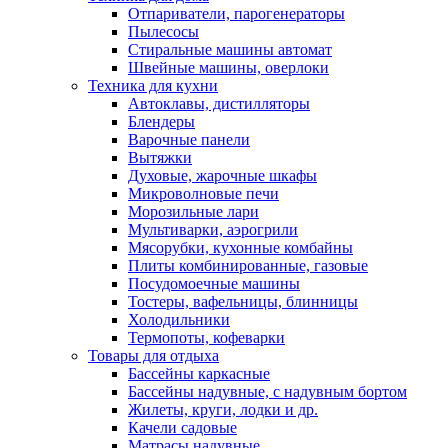
Отпариватели, парогенераторы
Пылесосы
Стиральные машины автомат
Швейные машины, оверлоки
Техника для кухни
Автоклавы, дистилляторы
Блендеры
Варочные панели
Вытяжки
Духовые, жарочные шкафы
Микроволновые печи
Морозильные лари
Мультиварки, аэрогрили
Мясорубки, кухонные комбайны
Плиты комбинированные, газовые
Посудомоечные машины
Тостеры, вафельницы, блинницы
Холодильники
Термопоты, кофеварки
Товары для отдыха
Бассейны каркасные
Бассейны надувные, с надувным бортом
Жилеты, круги, лодки и др.
Качели садовые
Матрасы надувные