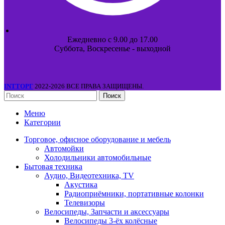
Ежедневно с 9.00 до 17.00
Суббота, Воскресенье - выходной
INTТОРГ
2022-2026 ВСЕ ПРАВА ЗАЩИЩЕНЫ.
Поиск
Меню
Категории
Торговое, офисное оборудование и мебель
Автомойки
Холодильники автомобильные
Бытовая техника
Аудио, Видеотехника, TV
Акустика
Радиоприёмники, портативные колонки
Телевизоры
Велосипеды, Запчасти и аксессуары
Велосипеды 3-ёх колёсные