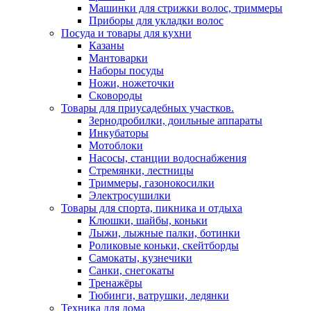
Машинки для стрижки волос, триммеры
Приборы для укладки волос
Посуда и товары для кухни
Казаны
Мантоварки
Наборы посуды
Ножи, ножеточки
Сковороды
Товары для приусадебных участков.
Зернодробилки, доильные аппараты
Инкубаторы
Мотоблоки
Насосы, станции водоснабжения
Стремянки, лестницы
Триммеры, газонокосилки
Электросушилки
Товары для спорта, пикника и отдыха
Клюшки, шайбы, коньки
Лыжи, лыжные палки, ботинки
Роликовые коньки, скейтборды
Самокаты, кузнечики
Санки, снегокаты
Тренажёры
Тюбинги, ватрушки, ледянки
Техника для дома