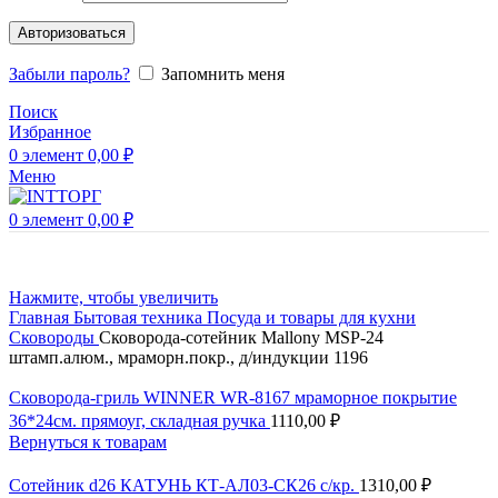
Авторизоваться
Забыли пароль?
Запомнить меня
Поиск
Избранное
0
элемент
0,00
₽
Меню
0
элемент
0,00
₽
Нажмите, чтобы увеличить
Главная
Бытовая техника
Посуда и товары для кухни
Сковороды
Сковорода-сотейник Mallony MSP-24
штамп.алюм., мраморн.покр., д/индукции 1196
Сковорода-гриль WINNER WR-8167 мраморное покрытие
36*24см. прямоуг, складная ручка
1110,00
₽
Вернуться к товарам
Сотейник d26 КАТУНЬ КТ-АЛ03-СК26 с/кр.
1310,00
₽