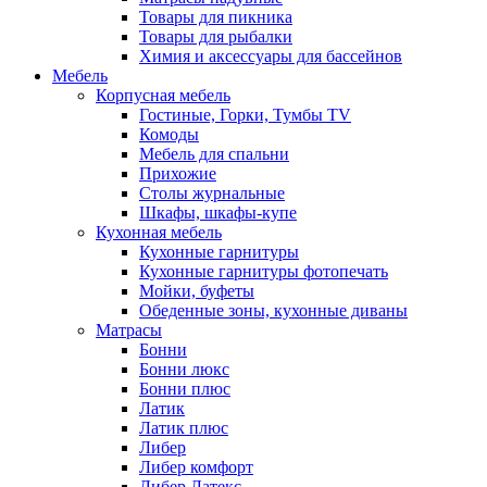
Товары для пикника
Товары для рыбалки
Химия и аксессуары для бассейнов
Мебель
Корпусная мебель
Гостиные, Горки, Тумбы TV
Комоды
Мебель для спальни
Прихожие
Столы журнальные
Шкафы, шкафы-купе
Кухонная мебель
Кухонные гарнитуры
Кухонные гарнитуры фотопечать
Мойки, буфеты
Обеденные зоны, кухонные диваны
Матрасы
Бонни
Бонни люкс
Бонни плюс
Латик
Латик плюс
Либер
Либер комфорт
Либер Латекс