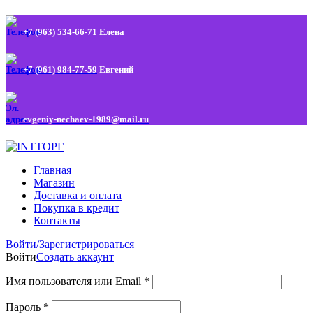
+7 (963) 534-66-71
Елена
+7 (961) 984-77-59
Евгений
evgeniy-nechaev-1989@mail.ru
Главная
Магазин
Доставка и оплата
Покупка в кредит
Контакты
Войти/Зарегистрироваться
Войти
Создать аккаунт
Имя пользователя или Email
*
Пароль
*