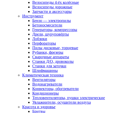
Велосипеды 4-ёх колёсные
Велосипеды дорожные
Запчасти и аксессуары
Инструмент
Бензо — электропилы
Бетоносмесители
Генераторы, компрессоры
Дрели, шуруповёрты
Лобзики
Перфораторы
Пилы дисковые, торцевые
Рубанки, фрезеры
Сварочные аппараты
Станки Д/О, дровоколы
Станки для заточки
Шлифмашины
Климатическая техника
Вентиляторы
Водонагреватели
Конвекторы, обогреватели
Кондиционеры
Тепловентиляторы, пушки электрические
Увлажнители, осушители воздуха
Красота и здоровье
Бритвы