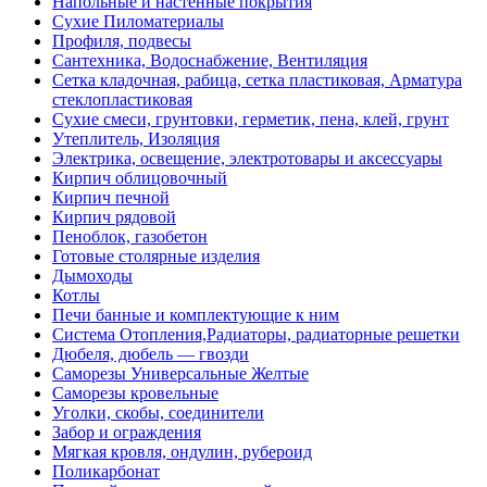
Напольные и настенные покрытия
Сухие Пиломатериалы
Профиля, подвесы
Сантехника, Водоснабжение, Вентиляция
Сетка кладочная, рабица, сетка пластиковая, Арматура
стеклопластиковая
Сухие смеси, грунтовки, герметик, пена, клей, грунт
Утеплитель, Изоляция
Электрика, освещение, электротовары и аксессуары
Кирпич облицовочный
Кирпич печной
Кирпич рядовой
Пеноблок, газобетон
Готовые столярные изделия
Дымоходы
Котлы
Печи банные и комплектующие к ним
Система Отопления,Радиаторы, радиаторные решетки
Дюбеля, дюбель — гвозди
Саморезы Универсальные Желтые
Саморезы кровельные
Уголки, скобы, соединители
Забор и ограждения
Мягкая кровля, ондулин, рубероид
Поликарбонат