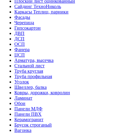
Плоский лист оцинкованный
Сайдинг ТехноНиколь
Каркасы Теплиц, парники
Фасады
Черепица
Гипсокартон
ДВП
ДСП
ОСП
Фанера
ЦСП
Арматура, высечка
Стальной лист
Труба круглая
Труба профильная
Уголок
Швеллер, балка
Ковры, дорожки, ковролин
Ламинат
Обои
Панели МДФ
Панели ПВХ
Керамогранит
Брусок строганый
Вагонка