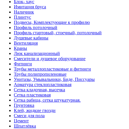
Блок- хаус
Имитация бруса
Наличник
Плинтус
Подвесы, Комплектующие к профилю
Профиль потолочный
Профиль стартовый, стоечный, потолочный
Душевые кабины
Вентиляция
Краны
Люк канализационный
Смесители и душевое оборудование
Фитинги
Трубы металлопластиковые и фитинги
Трубы полипропиленовые
Унитазы, Умывальники, Биде, Писсуары
Арматура стеклопластиковая
Сетка кладочная, высечка
Сетка пластиковая
Сетка рабица, сетка штукатурная.
Грунтовка
Клей, жидкие гвозди
Смеси для пола
Цемент
Шпатлёвка