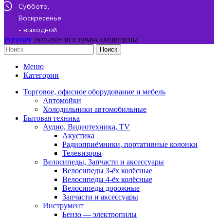
Суббота,
Воскресенье
- выходной
INTТОРГ
2022-2026 ВСЕ ПРАВА ЗАЩИЩЕНЫ.
Поиск
Меню
Категории
Торговое, офисное оборудование и мебель
Автомойки
Холодильники автомобильные
Бытовая техника
Аудио, Видеотехника, TV
Акустика
Радиоприёмники, портативные колонки
Телевизоры
Велосипеды, Запчасти и аксессуары
Велосипеды 3-ёх колёсные
Велосипеды 4-ёх колёсные
Велосипеды дорожные
Запчасти и аксессуары
Инструмент
Бензо — электропилы