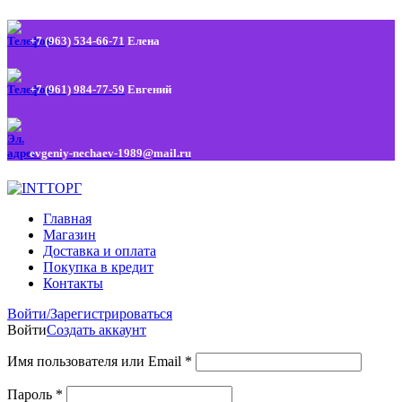
+7 (963) 534-66-71
Елена
+7 (961) 984-77-59
Евгений
evgeniy-nechaev-1989@mail.ru
Главная
Магазин
Доставка и оплата
Покупка в кредит
Контакты
Войти/Зарегистрироваться
Войти
Создать аккаунт
Имя пользователя или Email
*
Пароль
*