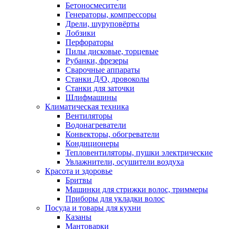
Бетоносмесители
Генераторы, компрессоры
Дрели, шуруповёрты
Лобзики
Перфораторы
Пилы дисковые, торцевые
Рубанки, фрезеры
Сварочные аппараты
Станки Д/О, дровоколы
Станки для заточки
Шлифмашины
Климатическая техника
Вентиляторы
Водонагреватели
Конвекторы, обогреватели
Кондиционеры
Тепловентиляторы, пушки электрические
Увлажнители, осушители воздуха
Красота и здоровье
Бритвы
Машинки для стрижки волос, триммеры
Приборы для укладки волос
Посуда и товары для кухни
Казаны
Мантоварки