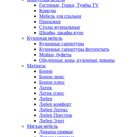
Гостиные, Горки, Тумбы TV
Комоды
Мебель для спальни
Прихожие
Столы журнальные
Шкафы, шкафы-купе
Кухонная мебель
Кухонные гарнитуры
Кухонные гарнитуры фотопечать
Мойки, буфеты
Обеденные зоны, кухонные диваны
Матрасы
Бонни
Бонни люкс
Бонни плюс
Латик
Латик плюс
Либер
Либер комфорт
Либер Латекс
Либер Престиж
Либер Элит
Мягкая мебель
Диваны прямые