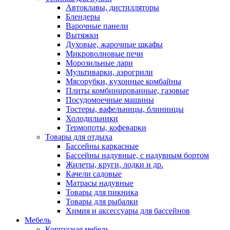
Автоклавы, дистилляторы
Блендеры
Варочные панели
Вытяжки
Духовые, жарочные шкафы
Микроволновые печи
Морозильные лари
Мультиварки, аэрогрили
Мясорубки, кухонные комбайны
Плиты комбинированные, газовые
Посудомоечные машины
Тостеры, вафельницы, блинницы
Холодильники
Термопоты, кофеварки
Товары для отдыха
Бассейны каркасные
Бассейны надувные, с надувным бортом
Жилеты, круги, лодки и др.
Качели садовые
Матрасы надувные
Товары для пикника
Товары для рыбалки
Химия и аксессуары для бассейнов
Мебель
Корпусная мебель