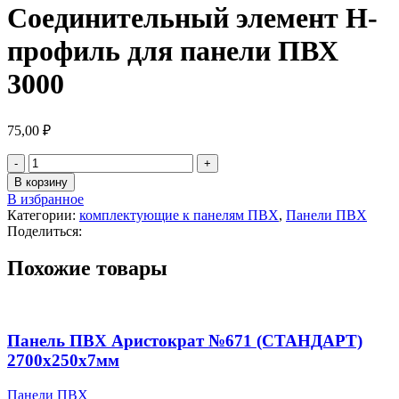
Соединительный элемент Н-
профиль для панели ПВХ
3000
75,00
₽
Количество
товара
В корзину
Соединительный
В избранное
элемент
Категории:
комплектующие к панелям ПВХ
,
Панели ПВХ
Н-
Поделиться:
профиль
для
Похожие товары
панели
ПВХ
3000
Панель ПВХ Аристократ №671 (СТАНДАРТ)
2700х250х7мм
Панели ПВХ