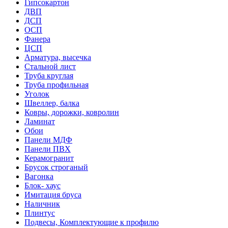
Гипсокартон
ДВП
ДСП
ОСП
Фанера
ЦСП
Арматура, высечка
Стальной лист
Труба круглая
Труба профильная
Уголок
Швеллер, балка
Ковры, дорожки, ковролин
Ламинат
Обои
Панели МДФ
Панели ПВХ
Керамогранит
Брусок строганый
Вагонка
Блок- хаус
Имитация бруса
Наличник
Плинтус
Подвесы, Комплектующие к профилю