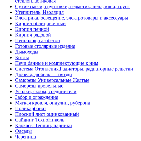
стеклопластиковая
Сухие смеси, грунтовки, герметик, пена, клей, грунт
Утеплитель, Изоляция
Электрика, освещение, электротовары и аксессуары
Кирпич облицовочный
Кирпич печной
Кирпич рядовой
Пеноблок, газобетон
Готовые столярные изделия
Дымоходы
Котлы
Печи банные и комплектующие к ним
Система Отопления,Радиаторы, радиаторные решетки
Дюбеля, дюбель — гвозди
Саморезы Универсальные Желтые
Саморезы кровельные
Уголки, скобы, соединители
Забор и ограждения
Мягкая кровля, ондулин, рубероид
Поликарбонат
Плоский лист оцинкованный
Сайдинг ТехноНиколь
Каркасы Теплиц, парники
Фасады
Черепица