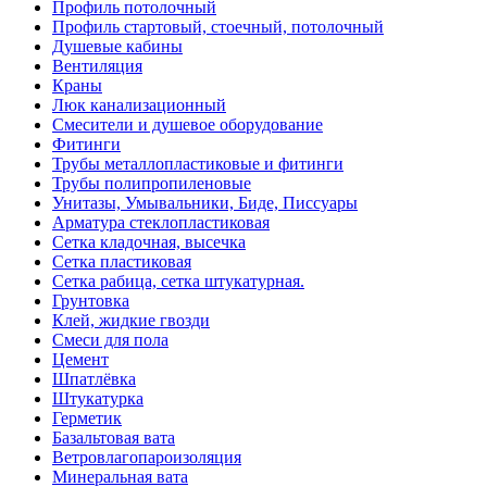
Профиль потолочный
Профиль стартовый, стоечный, потолочный
Душевые кабины
Вентиляция
Краны
Люк канализационный
Смесители и душевое оборудование
Фитинги
Трубы металлопластиковые и фитинги
Трубы полипропиленовые
Унитазы, Умывальники, Биде, Писсуары
Арматура стеклопластиковая
Сетка кладочная, высечка
Сетка пластиковая
Сетка рабица, сетка штукатурная.
Грунтовка
Клей, жидкие гвозди
Смеси для пола
Цемент
Шпатлёвка
Штукатурка
Герметик
Базальтовая вата
Ветровлагопароизоляция
Минеральная вата