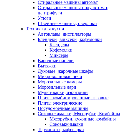
Стиральные машины автомат
Стиральные машины полуавтомат,
центрифуги
Утюги
Швейные машины, оверлоки
Техника для кухни
Автоклавы, дистилляторы
Блендеры, миксеры, кофемолки
Блендеры
Кофемолки
Миксеры
Варочные панели
Вытяжки
Духовые, жарочные шкафы
Микроволновые печи
Морозильные камеры
Морозильные лари
Мультиварки, аэрогрили
Плиты комбинированные, газовые
Плиты электрические
Посудомоечные машины
Соковыжималки, Мясорубки, Комбайны
Мясорубки, кухонные комбайны
Соковыжималки
Термопоты, кофеварки