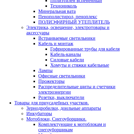
Полиэтилен вспененный
Технониколь
Минеральная вата
Пенополистирол, пеноплекс
ПОЛИЭФИРНЫЙ УТЕПЛИТЕЛЬ
Электрика, освещение, электротовары и
аксессуары
Встраиваемые светильники
Кабель и монтаж
Гофрированные трубы для кабеля
Кабель-каналы
Силовые кабели
Хомуты и стяжки кабельные
Лампы
Офисные светильники
Прожекторы
Распределительные щиты и счетчики
электроэнергии
Розетки, выключатели
Товары для приусадебных участков.
Зернодробилки, доильные аппараты
Инкубаторы
Мотоблоки, Снегоуборщики.
Комплектующие к мотоблокам и
снегоуборщикам