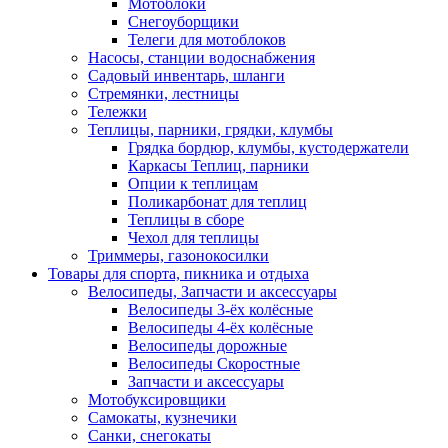
Мотоблоки
Снегоуборщики
Телеги для мотоблоков
Насосы, станции водоснабжения
Садовый инвентарь, шланги
Стремянки, лестницы
Тележки
Теплицы, парники, грядки, клумбы
Грядка бордюр, клумбы, кустодержатели
Каркасы Теплиц, парники
Опции к теплицам
Поликарбонат для теплиц
Теплицы в сборе
Чехол для теплицы
Триммеры, газонокосилки
Товары для спорта, пикника и отдыха
Велосипеды, Запчасти и аксессуары
Велосипеды 3-ёх колёсные
Велосипеды 4-ёх колёсные
Велосипеды дорожные
Велосипеды Скоростные
Запчасти и аксессуары
Мотобуксировщики
Самокаты, кузнечики
Санки, снегокаты