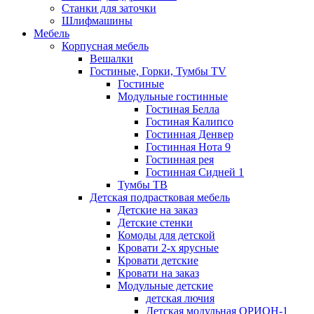
Станки для заточки
Шлифмашины
Мебель
Корпусная мебель
Вешалки
Гостиные, Горки, Тумбы TV
Гостиные
Модульные гостинные
Гостиная Белла
Гостиная Калипсо
Гостинная Денвер
Гостинная Нота 9
Гостинная рея
Гостинная Сидней 1
Тумбы ТВ
Детская подрастковая мебель
Детские на заказ
Детские стенки
Комоды для детской
Кровати 2-х ярусные
Кровати детские
Кровати на заказ
Модульные детские
детская лючия
Детская модульная ОРИОН-1