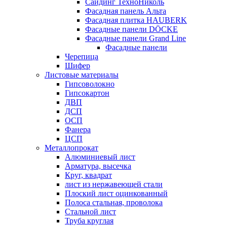
Сайдинг ТехноНиколь
Фасадная панель Альта
Фасадная плитка HAUBERK
Фасадные панели DÖCKE
Фасадные панели Grand Line
Фасадные панели
Черепица
Шифер
Листовые материалы
Гипсоволокно
Гипсокартон
ДВП
ДСП
ОСП
Фанера
ЦСП
Металлопрокат
Алюминиевый лист
Арматура, высечка
Круг, квадрат
лист из нержавеющей стали
Плоский лист оцинкованный
Полоса стальная, проволока
Стальной лист
Труба круглая