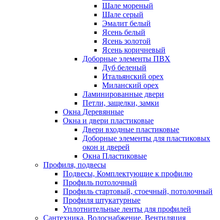
Шале мореный
Шале серый
Эмалит белый
Ясень белый
Ясень золотой
Ясень коричневый
Доборные элементы ПВХ
Дуб беленый
Итальянский орех
Миланский орех
Ламинированные двери
Петли, защелки, замки
Окна Деревянные
Окна и двери пластиковые
Двери входные пластиковые
Доборные элементы для пластиковых
окон и дверей
Окна Пластиковые
Профиля, подвесы
Подвесы, Комплектующие к профилю
Профиль потолочный
Профиль стартовый, стоечный, потолочный
Профиля штукатурные
Уплотнительные ленты для профилей
Сантехника, Водоснабжение, Вентиляция