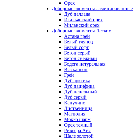
Орех
Доборные элементы ламинированные
Дуб паллада
Итальянский орех
Миланский орех
Доборные элементы Леском
Астана грей
Белый глянец
Белый софт
Бетон серый
Бетон снежный
Бодега натуральная
Вяз каньон
Грей
Дуб арктика
Дуб пацифика
Дуб пепельный
Дуб серый
Капучино
Лиственница
Магнолия
Мокко шарм
Орех темный
Ривьера Айс
Шале золотой