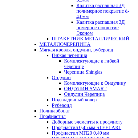
Калитка распашная 3Д
полимерное покрытие d-
4,0мм
Калитка распашная 3Д
померное покрытие
Эконом
ШТАКЕТНИК МЕТАЛЛИЧЕСКИЙ
МЕТАЛЛОЧЕРЕПИЦА
Мягкая кровля, ондулин, рубероид
Гибкая черепица
Комплектующие к гибкой
черепице
Черепица Shinglas
Ондулин
Комплектующие к Ондулину
ОНДУЛИН SMART
Ондулин Черепица
Подкладочный ковер
Рубероид
Поликарбонат
Профнастил
Доборные элементы к профлисту
Профнастил 0,45 мм STEELART
Профнастил МП20 0,40 мм