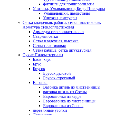
фитинги для полипропилена
Унитазы, Умывальники, Биде, Писсуары
Умывальники, пьедесталы
Унитазы, писсуары
Сетка кладочная, рабица, сетка пластиковая,
Арматура стеклопластиковая
Арматура стеклопластиковая
Сварная сетка
Сетка кладочная, высечка
Сетка пластиковая
Сетка рабица, сетка штукатурная.
Сухие Пиломатериалы
Блок- хаус
Брус
Брусок
Брусок деловой
Брусок строганый
Вагонка
Вагонка штиль из Лиственницы
вагонка штиль из Сосны
Евровагонка из кедра
Евровагонка из лиственницы
Евровагонка из Сосны
деревянные уголки
Доска пола