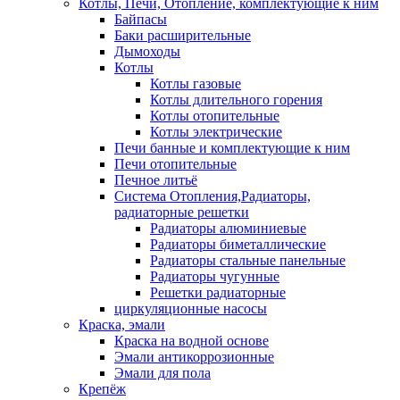
Котлы, Печи, Отопление, комплектующие к ним
Байпасы
Баки расширительные
Дымоходы
Котлы
Котлы газовые
Котлы длительного горения
Котлы отопительные
Котлы электрические
Печи банные и комплектующие к ним
Печи отопительные
Печное литьё
Система Отопления,Радиаторы,
радиаторные решетки
Радиаторы алюминиевые
Радиаторы биметаллические
Радиаторы стальные панельные
Радиаторы чугунные
Решетки радиаторные
циркуляционные насосы
Краска, эмали
Краска на водной основе
Эмали антикоррозионные
Эмали для пола
Крепёж