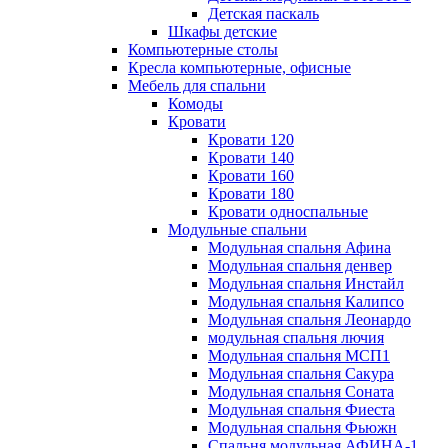
Детская паскаль
Шкафы детские
Компьютерные столы
Кресла компьютерные, офисные
Мебель для спальни
Комоды
Кровати
Кровати 120
Кровати 140
Кровати 160
Кровати 180
Кровати односпальные
Модульные спальни
Модульная спальня Афина
Модульная спальня денвер
Модульная спальня Инстайл
Модульная спальня Калипсо
Модульная спальня Леонардо
модульная спальня лючия
Модульная спальня МСП1
Модульная спальня Сакура
Модульная спальня Соната
Модульная спальня Фиеста
Модульная спальня Фьюжн
Спальня модульная АФИНА-1