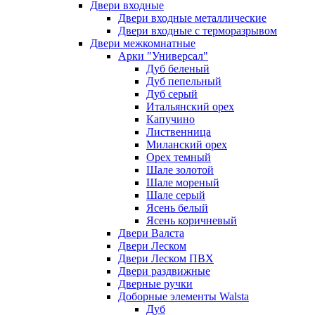
Двери входные
Двери входные металлические
Двери входные с терморазрывом
Двери межкомнатные
Арки "Универсал"
Дуб беленый
Дуб пепельный
Дуб серый
Итальянский орех
Капучино
Лиственница
Миланский орех
Орех темный
Шале золотой
Шале мореный
Шале серый
Ясень белый
Ясень коричневый
Двери Валста
Двери Леском
Двери Леском ПВХ
Двери раздвижные
Дверные ручки
Доборные элементы Walsta
Дуб