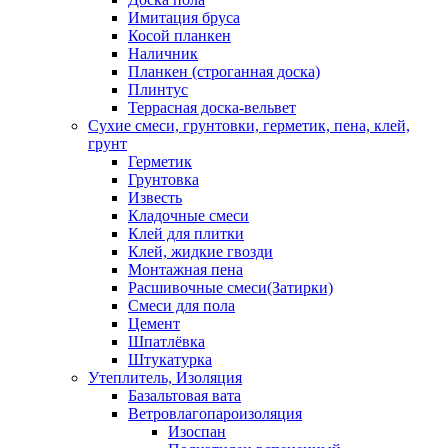
Имитация бруса
Косой планкен
Наличник
Планкен (строганная доска)
Плинтус
Террасная доска-вельвет
Сухие смеси, грунтовки, герметик, пена, клей,
грунт
Герметик
Грунтовка
Известь
Кладочные смеси
Клей для плитки
Клей, жидкие гвозди
Монтажная пена
Расшивочные смеси(Затирки)
Смеси для пола
Цемент
Шпатлёвка
Штукатурка
Утеплитель, Изоляция
Базальтовая вата
Ветровлагопароизоляция
Изоспан