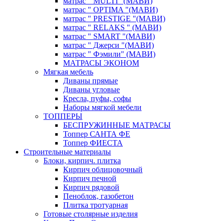
матрас " MULTI "(МАВИ)
матрас " OPTIMA "(МАВИ)
матрас " PRESTIGE "(МАВИ)
матрас " RELAKS " (МАВИ)
матрас " SMART "(МАВИ)
матрас " Джерси "(МАВИ)
матрас " Фэмили" (МАВИ)
МАТРАСЫ ЭКОНОМ
Мягкая мебель
Диваны прямые
Диваны угловые
Кресла, пуфы, софы
Наборы мягкой мебели
ТОППЕРЫ
БЕСПРУЖИННЫЕ МАТРАСЫ
Топпер САНТА ФЕ
Топпер ФИЕСТА
Строительные материалы
Блоки, кирпич. плитка
Кирпич облицовочный
Кирпич печной
Кирпич рядовой
Пеноблок, газобетон
Плитка тротуарная
Готовые столярные изделия