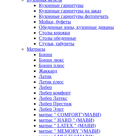
Кухонные гарнитуры
Кухонные гарнитуры на заказ
Кухонные гарнитуры фотопечать
Мойки, буфеты
Обеденные зоны, кухонные диваны
Столы книжки
Столы обеденные
Стулья, табуреты
Матрасы
Бонни
Бонни люкс
Бонни плюс
Жаккард
Латик
Латик плюс
Либер
Либер комфорт
Либер Латекс
Либер Престиж
Либер Элит
матрас " COMFORT"(МАВИ)
матрас " HARD " (МАВИ)
матрас " LATEX " (МАВИ)
матрас " MEMORY "(МАВИ)