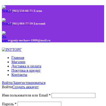
+7 (963) 534-66-71
Елена
+7 (961) 984-77-59
Евгений
evgeniy-nechaev-1989@mail.ru
Главная
Магазин
Доставка и оплата
Покупка в кредит
Контакты
Войти/Зарегистрироваться
Войти
Создать аккаунт
Имя пользователя или Email
*
Пароль
*