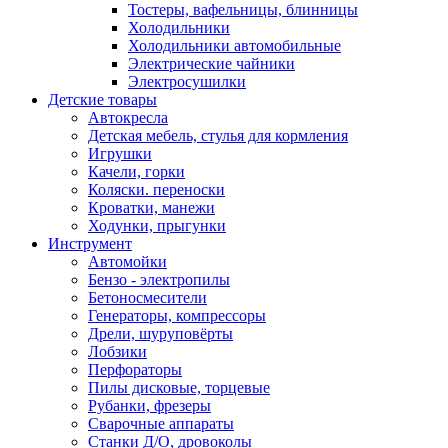
Тостеры, вафельницы, блинницы
Холодильники
Холодильники автомобильные
Электрические чайники
Электросушилки
Детские товары
Автокресла
Детская мебель, стулья для кормления
Игрушки
Качели, горки
Коляски. переноски
Кроватки, манежи
Ходунки, прыгунки
Инструмент
Автомойки
Бензо - электропилы
Бетоносмесители
Генераторы, компрессоры
Дрели, шуруповёрты
Лобзики
Перфораторы
Пилы дисковые, торцевые
Рубанки, фрезеры
Сварочные аппараты
Станки Д/О, дровоколы