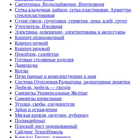
Сантехника, Водоснабжение, Вентиляция
Сетка кладочная, рабица, сетка пластиковая, Арматура
стеклопластиковая
Сухие смеси, грунтовки, герметик, пена, клей, грунт
Утеплитель, Изоляция
Электрика, освещение, электротовары и аксессуары
Кирпич облицовочный
Кирпич печной
Кирпич рядовой
Пеноблок, газобетон
Готовые столярные изделия
Дымоходы
Котлы
Печи банные и комплектующие к ним
Система Отопления,Радиаторы, радиаторные решетки
Дюбеля, дюбель — гвозди
Саморезы Универсальные Желтые
Саморезы кровельные
Уголки, скобы, соединители
Забор и ограждения
Мягкая кровля, ондулин, рубероид
Поликарбонат
Плоский лист оцинкованный
Сайдинг ТехноНиколь
Каркасы Теплиц, парники