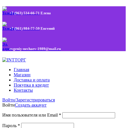
+7 (963) 534-66-71
Елена
+7 (961) 984-77-59
Евгений
evgeniy-nechaev-1989@mail.ru
Главная
Магазин
Доставка и оплата
Покупка в кредит
Контакты
Войти/Зарегистрироваться
Войти
Создать аккаунт
Имя пользователя или Email
*
Пароль
*