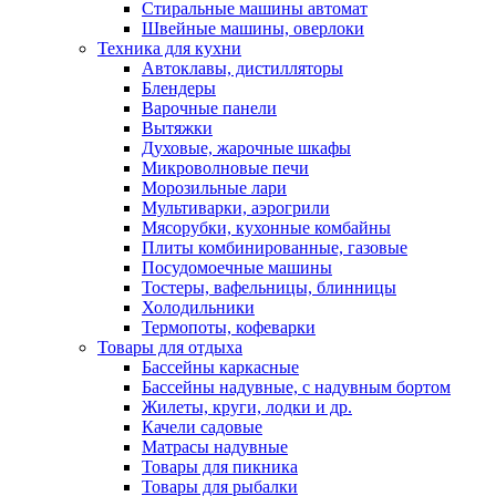
Стиральные машины автомат
Швейные машины, оверлоки
Техника для кухни
Автоклавы, дистилляторы
Блендеры
Варочные панели
Вытяжки
Духовые, жарочные шкафы
Микроволновые печи
Морозильные лари
Мультиварки, аэрогрили
Мясорубки, кухонные комбайны
Плиты комбинированные, газовые
Посудомоечные машины
Тостеры, вафельницы, блинницы
Холодильники
Термопоты, кофеварки
Товары для отдыха
Бассейны каркасные
Бассейны надувные, с надувным бортом
Жилеты, круги, лодки и др.
Качели садовые
Матрасы надувные
Товары для пикника
Товары для рыбалки