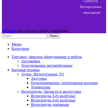
Суббота,
Воскресенье
- выходной
INTТОРГ
2022-2026 ВСЕ ПРАВА ЗАЩИЩЕНЫ.
Поиск
Меню
Категории
Торговое, офисное оборудование и мебель
Автомойки
Холодильники автомобильные
Бытовая техника
Аудио, Видеотехника, TV
Акустика
Радиоприёмники, портативные колонки
Телевизоры
Велосипеды, Запчасти и аксессуары
Велосипеды 3-ёх колёсные
Велосипеды 4-ёх колёсные
Велосипеды дорожные