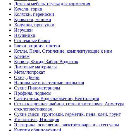
Детская мебель, стулья для кормления
Качели, горки
Коляски. переноски
Кроватки, манежи
Ходунки, прыгунки
Игрушки
Наушники
Системные блоки
Блоки, кирпич. плитка
Котлы, Печи, Отопление, комплектующие к ним
Крепёж
Кровля, Фасад, Забор, Водосток
Листовые материалы
Металлопрокат
Окна, Двери
Напольные и настенные покрытия
Сухие Пиломатериалы
Профиля, подвесы
Сантехника, Водоснабжение, Вентиляция
Сетка кладочная, рабица, сетка пластиковая, Арматура
стеклопластиковая
Сухие смеси, грунтовки, герметик, пена, клей, грунт
Утеплитель, Изоляция
Электрика, освещение, электротовары и аксессуары
Кирпич облицовочный