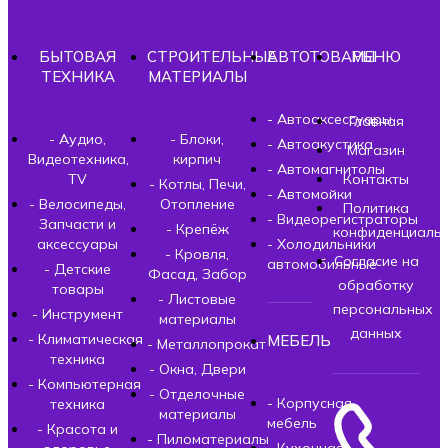
БЫТОВАЯ
СТРОИТЕЛЬНЫЕ
АВТОТОВАРЫ
МЕНЮ
ТЕХНИКА
МАТЕРИАЛЫ
- Автоаксессуары
Главная
- Аудио,
- Блоки,
- Автоакустика
Магазин
Видеотехника,
кирпич
- Автомагнитолы
TV
Контакты
- Котлы, Печи,
- Автомойки
- Велосипеды,
Отопление
Политика
- Видеорегистраторы
Запчасти и
- Крепёж
конфиденциальн
аксессуары
- Холодильники
- Кровля,
Согласие на
автомобильные
- Детские
Фасад, Забор
обработку
товары
- Листовые
персональных
- Инструмент
материалы
данных
- Климатическая
МЕБЕЛЬ
- Металлопрокат
техника
- Окна, Двери
- Компьютерная
- Отделочные
- Корпусная
техника
материалы
мебель
- Красота и
- Пиломатериалы
- Кухонная