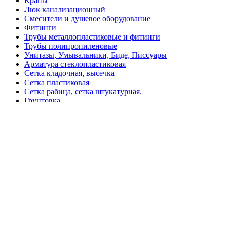
Краны
Люк канализационный
Смесители и душевое оборудование
Фитинги
Трубы металлопластиковые и фитинги
Трубы полипропиленовые
Унитазы, Умывальники, Биде, Писсуары
Арматура стеклопластиковая
Сетка кладочная, высечка
Сетка пластиковая
Сетка рабица, сетка штукатурная.
Грунтовка
Клей, жидкие гвозди
Смеси для пола
Цемент
Шпатлёвка
Штукатурка
Герметик
Базальтовая вата
Ветровлагопароизоляция
Минеральная вата
Монтажная пена
Пенополистирол, пеноплекс
Кабель и монтаж
Розетки, выключатели