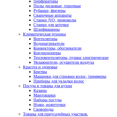
Перфораторы
Пилы дисковые, торцевые
Рубанки, фрезеры
Сварочные аппараты
Станки Д/О, дровоколы
Станки для заточки
Шлифмашины
Климатическая техника
Вентиляторы
Водонагреватели
Конвекторы, обогреватели
Кондиционеры
Тепловентиляторы, пушки электрические
Увлажнители, осушители воздуха
Красота и здоровье
Бритвы
Машинки для стрижки волос, триммеры
Приборы для укладки волос
Посуда и товары для кухни
Казаны
Мантоварки
Наборы посуды
Ножи, ножеточки
Сковороды
Товары для приусадебных участков.