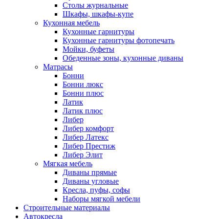
Столы журнальные
Шкафы, шкафы-купе
Кухонная мебель
Кухонные гарнитуры
Кухонные гарнитуры фотопечать
Мойки, буфеты
Обеденные зоны, кухонные диваны
Матрасы
Бонни
Бонни люкс
Бонни плюс
Латик
Латик плюс
Либер
Либер комфорт
Либер Латекс
Либер Престиж
Либер Элит
Мягкая мебель
Диваны прямые
Диваны угловые
Кресла, пуфы, софы
Наборы мягкой мебели
Строительные материалы
Автокресла