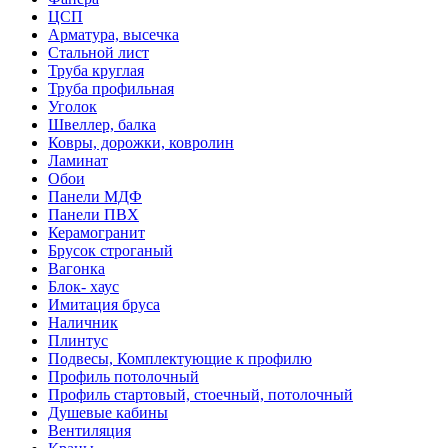
ЦСП
Арматура, высечка
Стальной лист
Труба круглая
Труба профильная
Уголок
Швеллер, балка
Ковры, дорожки, ковролин
Ламинат
Обои
Панели МДФ
Панели ПВХ
Керамогранит
Брусок строганый
Вагонка
Блок- хаус
Имитация бруса
Наличник
Плинтус
Подвесы, Комплектующие к профилю
Профиль потолочный
Профиль стартовый, стоечный, потолочный
Душевые кабины
Вентиляция