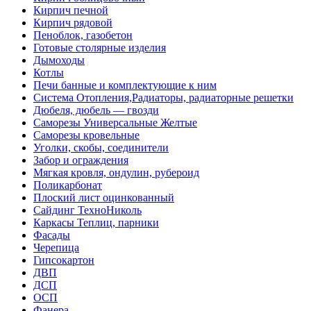
Кирпич печной
Кирпич рядовой
Пеноблок, газобетон
Готовые столярные изделия
Дымоходы
Котлы
Печи банные и комплектующие к ним
Система Отопления,Радиаторы, радиаторные решетки
Дюбеля, дюбель — гвозди
Саморезы Универсальные Желтые
Саморезы кровельные
Уголки, скобы, соединители
Забор и ограждения
Мягкая кровля, ондулин, рубероид
Поликарбонат
Плоский лист оцинкованный
Сайдинг ТехноНиколь
Каркасы Теплиц, парники
Фасады
Черепица
Гипсокартон
ДВП
ДСП
ОСП
Фанера