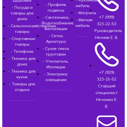
здоровье
- Профиля,
мебель
- Посуда и
подвесы
- Матрасы
товары для
+7 (999)
- Сантехника,
дома
- Мягкая
Водоснабжение,
323-22-53
мебель
- Сельскохозяйственные
Вентиляция
Руководитель
товары
- Сетка,
Нечаев Е. В.
- Спортивные
Арматура
товары
- Сухие смеси,
- Телефоны
грунтовки
- Техника для
- Утеплитель,
дома
Изоляция
- Техника для
+7 (929)
- Электрика,
кухни
323-15-52
освещение
- Товары для
Старший
отдыха
специалист
Нечаева Е.
В.