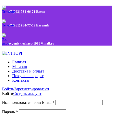
+7 (963) 534-66-71
Елена
+7 (961) 984-77-59
Евгений
evgeniy-nechaev-1989@mail.ru
Главная
Магазин
Доставка и оплата
Покупка в кредит
Контакты
Войти/Зарегистрироваться
Войти
Создать аккаунт
Имя пользователя или Email
*
Пароль
*