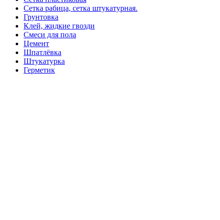
Сетка рабица, сетка штукатурная.
Грунтовка
Клей, жидкие гвозди
Смеси для пола
Цемент
Шпатлёвка
Штукатурка
Герметик
Базальтовая вата
Ветровлагопароизоляция
Минеральная вата
Монтажная пена
Пенополистирол, пеноплекс
Кабель и монтаж
Розетки, выключатели
Главная
Магазин
Доставка и оплата
Покупка в кредит
Контакты
Избранное
Войти/Зарегистрироваться
Ваша корзина