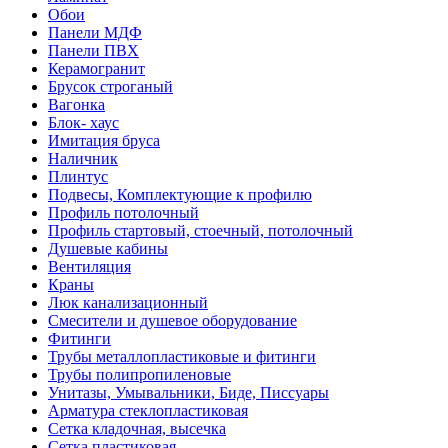
Обои
Панели МДФ
Панели ПВХ
Керамогранит
Брусок строганый
Вагонка
Блок- хаус
Имитация бруса
Наличник
Плинтус
Подвесы, Комплектующие к профилю
Профиль потолочный
Профиль стартовый, стоечный, потолочный
Душевые кабины
Вентиляция
Краны
Люк канализационный
Смесители и душевое оборудование
Фитинги
Трубы металлопластиковые и фитинги
Трубы полипропиленовые
Унитазы, Умывальники, Биде, Писсуары
Арматура стеклопластиковая
Сетка кладочная, высечка
Сетка пластиковая