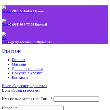
+7 (963) 534-66-71
Елена
+7 (961) 984-77-59
Евгений
evgeniy-nechaev-1989@mail.ru
Главная
Магазин
Доставка и оплата
Покупка в кредит
Контакты
Войти/Зарегистрироваться
Войти
Создать аккаунт
Имя пользователя или Email
*
Пароль
*