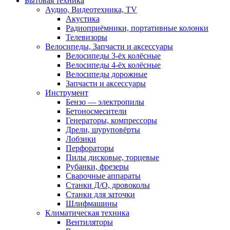
Бытовая техника
Аудио, Видеотехника, TV
Акустика
Радиоприёмники, портативные колонки
Телевизоры
Велосипеды, Запчасти и аксессуары
Велосипеды 3-ёх колёсные
Велосипеды 4-ёх колёсные
Велосипеды дорожные
Запчасти и аксессуары
Инструмент
Бензо — электропилы
Бетоносмесители
Генераторы, компрессоры
Дрели, шуруповёрты
Лобзики
Перфораторы
Пилы дисковые, торцевые
Рубанки, фрезеры
Сварочные аппараты
Станки Д/О, дровоколы
Станки для заточки
Шлифмашины
Климатическая техника
Вентиляторы