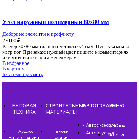
Угол наружный полимерный 80х80 мм
Доборные элементы к профлисту
230,00
₽
Размер 80х80 мм толщина металла 0,45 мм. Цена указана за
метр.пог. При заказе нужный цвет пишите в комментариях
или уточняйте нашим менеджерам.
В избранное
В корзину
Быстрый просмотр
БЫТОВАЯ
СТРОИТЕЛЬНЫЕ
АВТОТОВАРЫ
МЕНЮ
ТЕХНИКА
МАТЕРИАЛЫ
- Автоаксессуары
Главная
- Аудио,
- Блоки,
- Автоакустика
Магазин
Видеотехника,
кирпич