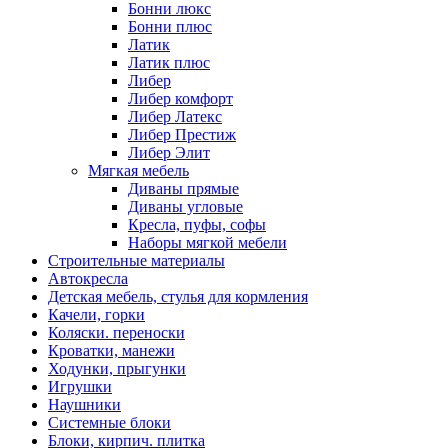
Бонни люкс
Бонни плюс
Латик
Латик плюс
Либер
Либер комфорт
Либер Латекс
Либер Престиж
Либер Элит
Мягкая мебель
Диваны прямые
Диваны угловые
Кресла, пуфы, софы
Наборы мягкой мебели
Строительные материалы
Автокресла
Детская мебель, стулья для кормления
Качели, горки
Коляски. переноски
Кроватки, манежи
Ходунки, прыгунки
Игрушки
Наушники
Системные блоки
Блоки, кирпич. плитка