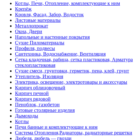
Котлы, Печи, Отопление, комплектующие к ним
Крепёж
Кровля, Фасад, Забор, Водосток
Листовые материалы
Металлопрокат
Окна, Двери
Напольные и настенные покрытия
Сухие Пиломатериалы
Профиля, подвесы
Сантехника, Водоснабжение, Вентиляция
Сетка кладочная, рабица, сетка пластиковая, Арматура
стеклопластиковая
Сухие смеси, грунтовки, герметик, пена, клей, грунт
Утеплитель, Изоляция
Электрика, освещение, электротовары и аксессуары
Кирпич облицовочный
Кирпич печной
Кирпич рядовой
Пеноблок, газобетон
Готовые столярные изделия
Дымоходы
Котлы
Печи банные и комплектующие к ним
Система Отопления,Радиаторы, радиаторные решетки
Дюбеля, дюбель — гвозди