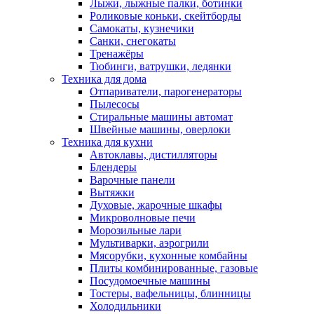
Лыжи, лыжные палки, ботинки
Роликовые коньки, скейтборды
Самокаты, кузнечики
Санки, снегокаты
Тренажёры
Тюбинги, ватрушки, ледянки
Техника для дома
Отпариватели, парогенераторы
Пылесосы
Стиральные машины автомат
Швейные машины, оверлоки
Техника для кухни
Автоклавы, дистилляторы
Блендеры
Варочные панели
Вытяжки
Духовые, жарочные шкафы
Микроволновые печи
Морозильные лари
Мультиварки, аэрогрили
Мясорубки, кухонные комбайны
Плиты комбинированные, газовые
Посудомоечные машины
Тостеры, вафельницы, блинницы
Холодильники