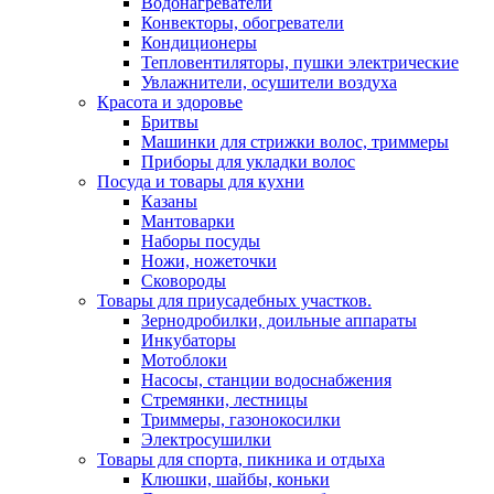
Водонагреватели
Конвекторы, обогреватели
Кондиционеры
Тепловентиляторы, пушки электрические
Увлажнители, осушители воздуха
Красота и здоровье
Бритвы
Машинки для стрижки волос, триммеры
Приборы для укладки волос
Посуда и товары для кухни
Казаны
Мантоварки
Наборы посуды
Ножи, ножеточки
Сковороды
Товары для приусадебных участков.
Зернодробилки, доильные аппараты
Инкубаторы
Мотоблоки
Насосы, станции водоснабжения
Стремянки, лестницы
Триммеры, газонокосилки
Электросушилки
Товары для спорта, пикника и отдыха
Клюшки, шайбы, коньки