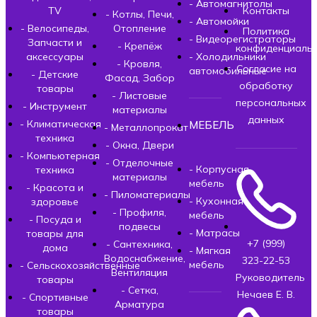
- Автомагнитолы
TV
Контакты
- Котлы, Печи,
- Автомойки
- Велосипеды,
Отопление
Политика
- Видеорегистраторы
Запчасти и
- Крепёж
конфиденциальн
аксессуары
- Холодильники
- Кровля,
Согласие на
автомобильные
- Детские
Фасад, Забор
обработку
товары
- Листовые
персональных
- Инструмент
материалы
данных
- Климатическая
МЕБЕЛЬ
- Металлопрокат
техника
- Окна, Двери
- Компьютерная
- Отделочные
- Корпусная
техника
материалы
мебель
- Красота и
- Пиломатериалы
- Кухонная
здоровье
- Профиля,
мебель
- Посуда и
подвесы
- Матрасы
товары для
+7 (999)
- Сантехника,
дома
- Мягкая
Водоснабжение,
323-22-53
мебель
- Сельскохозяйственные
Вентиляция
Руководитель
товары
- Сетка,
Нечаев Е. В.
- Спортивные
Арматура
товары