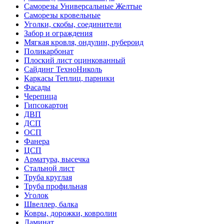
Саморезы Универсальные Желтые
Саморезы кровельные
Уголки, скобы, соединители
Забор и ограждения
Мягкая кровля, ондулин, рубероид
Поликарбонат
Плоский лист оцинкованный
Сайдинг ТехноНиколь
Каркасы Теплиц, парники
Фасады
Черепица
Гипсокартон
ДВП
ДСП
ОСП
Фанера
ЦСП
Арматура, высечка
Стальной лист
Труба круглая
Труба профильная
Уголок
Швеллер, балка
Ковры, дорожки, ковролин
Ламинат