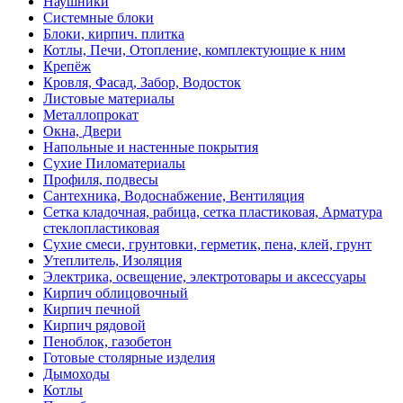
Наушники
Системные блоки
Блоки, кирпич. плитка
Котлы, Печи, Отопление, комплектующие к ним
Крепёж
Кровля, Фасад, Забор, Водосток
Листовые материалы
Металлопрокат
Окна, Двери
Напольные и настенные покрытия
Сухие Пиломатериалы
Профиля, подвесы
Сантехника, Водоснабжение, Вентиляция
Сетка кладочная, рабица, сетка пластиковая, Арматура
стеклопластиковая
Сухие смеси, грунтовки, герметик, пена, клей, грунт
Утеплитель, Изоляция
Электрика, освещение, электротовары и аксессуары
Кирпич облицовочный
Кирпич печной
Кирпич рядовой
Пеноблок, газобетон
Готовые столярные изделия
Дымоходы
Котлы