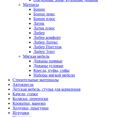
Матрасы
Бонни
Бонни люкс
Бонни плюс
Латик
Латик плюс
Либер
Либер комфорт
Либер Латекс
Либер Престиж
Либер Элит
Мягкая мебель
Диваны прямые
Диваны угловые
Кресла, пуфы, софы
Наборы мягкой мебели
Строительные материалы
Автокресла
Детская мебель, стулья для кормления
Качели, горки
Коляски. переноски
Кроватки, манежи
Ходунки, прыгунки
Игрушки