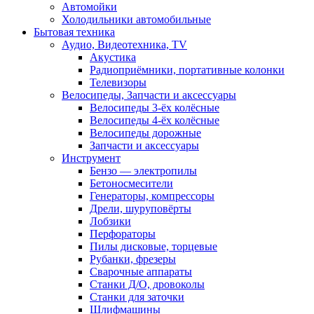
Автомойки
Холодильники автомобильные
Бытовая техника
Аудио, Видеотехника, TV
Акустика
Радиоприёмники, портативные колонки
Телевизоры
Велосипеды, Запчасти и аксессуары
Велосипеды 3-ёх колёсные
Велосипеды 4-ёх колёсные
Велосипеды дорожные
Запчасти и аксессуары
Инструмент
Бензо — электропилы
Бетоносмесители
Генераторы, компрессоры
Дрели, шуруповёрты
Лобзики
Перфораторы
Пилы дисковые, торцевые
Рубанки, фрезеры
Сварочные аппараты
Станки Д/О, дровоколы
Станки для заточки
Шлифмашины