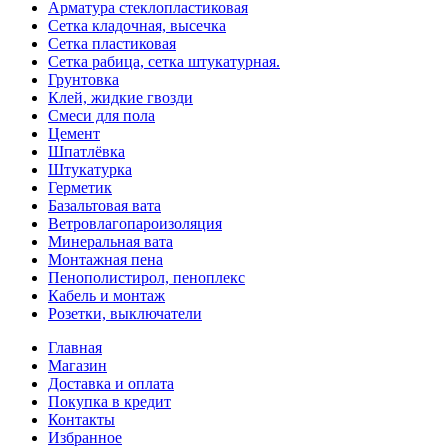
Арматура стеклопластиковая
Сетка кладочная, высечка
Сетка пластиковая
Сетка рабица, сетка штукатурная.
Грунтовка
Клей, жидкие гвозди
Смеси для пола
Цемент
Шпатлёвка
Штукатурка
Герметик
Базальтовая вата
Ветровлагопароизоляция
Минеральная вата
Монтажная пена
Пенополистирол, пеноплекс
Кабель и монтаж
Розетки, выключатели
Главная
Магазин
Доставка и оплата
Покупка в кредит
Контакты
Избранное