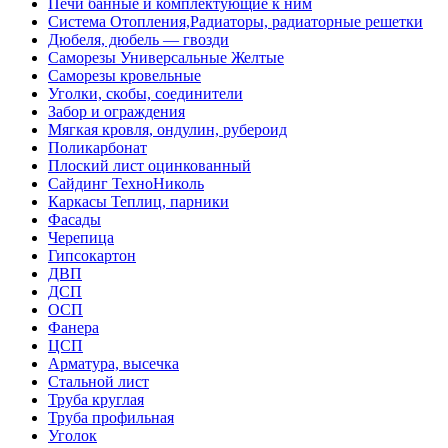
Печи банные и комплектующие к ним
Система Отопления,Радиаторы, радиаторные решетки
Дюбеля, дюбель — гвозди
Саморезы Универсальные Желтые
Саморезы кровельные
Уголки, скобы, соединители
Забор и ограждения
Мягкая кровля, ондулин, рубероид
Поликарбонат
Плоский лист оцинкованный
Сайдинг ТехноНиколь
Каркасы Теплиц, парники
Фасады
Черепица
Гипсокартон
ДВП
ДСП
ОСП
Фанера
ЦСП
Арматура, высечка
Стальной лист
Труба круглая
Труба профильная
Уголок