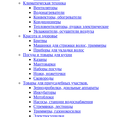
Климатическая техника
Вентиляторы
Водонагреватели
Конвекторы, обогреватели
Кондиционеры
Тепловентиляторы, пушки электрические
Увлажнители, осушители воздуха
Красота и здоровье
Бритвы
Машинки для стрижки волос, триммеры
Приборы для укладки волос
Посуда и товары для кухни
Казаны
Мантоварки
Наборы посуды
Ножи, ножеточки
Сковороды
Товары для приусадебных участков.
Зернодробилки, доильные аппараты
Инкубаторы
Мотоблоки
Насосы, станции водоснабжения
Стремянки, лестницы
Триммеры, газонокосилки
Электросушилки