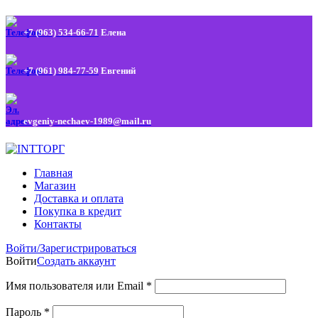
+7 (963) 534-66-71
Елена
+7 (961) 984-77-59
Евгений
evgeniy-nechaev-1989@mail.ru
Главная
Магазин
Доставка и оплата
Покупка в кредит
Контакты
Войти/Зарегистрироваться
Войти
Создать аккаунт
Имя пользователя или Email
*
Пароль
*