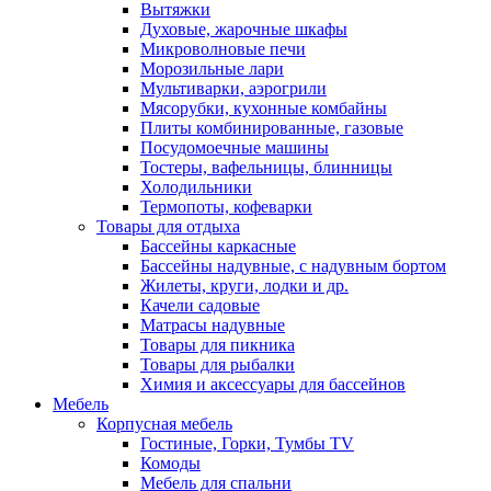
Вытяжки
Духовые, жарочные шкафы
Микроволновые печи
Морозильные лари
Мультиварки, аэрогрили
Мясорубки, кухонные комбайны
Плиты комбинированные, газовые
Посудомоечные машины
Тостеры, вафельницы, блинницы
Холодильники
Термопоты, кофеварки
Товары для отдыха
Бассейны каркасные
Бассейны надувные, с надувным бортом
Жилеты, круги, лодки и др.
Качели садовые
Матрасы надувные
Товары для пикника
Товары для рыбалки
Химия и аксессуары для бассейнов
Мебель
Корпусная мебель
Гостиные, Горки, Тумбы TV
Комоды
Мебель для спальни