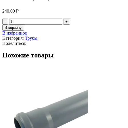
240,00
₽
Количество
товара
В корзину
Внутренняя
В избранное
канализация
Категория:
Трубы
-
Поделиться:
Труба
с
Похожие товары
раструбом
ПП
d110мм,
L0,75м
/10