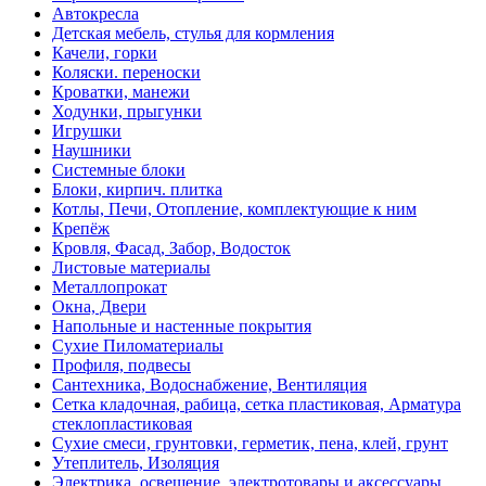
Автокресла
Детская мебель, стулья для кормления
Качели, горки
Коляски. переноски
Кроватки, манежи
Ходунки, прыгунки
Игрушки
Наушники
Системные блоки
Блоки, кирпич. плитка
Котлы, Печи, Отопление, комплектующие к ним
Крепёж
Кровля, Фасад, Забор, Водосток
Листовые материалы
Металлопрокат
Окна, Двери
Напольные и настенные покрытия
Сухие Пиломатериалы
Профиля, подвесы
Сантехника, Водоснабжение, Вентиляция
Сетка кладочная, рабица, сетка пластиковая, Арматура
стеклопластиковая
Сухие смеси, грунтовки, герметик, пена, клей, грунт
Утеплитель, Изоляция
Электрика, освещение, электротовары и аксессуары