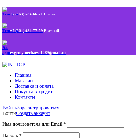
+7 (963) 534-66-71
Елена
+7 (961) 984-77-59
Евгений
evgeniy-nechaev-1989@mail.ru
Главная
Магазин
Доставка и оплата
Покупка в кредит
Контакты
Войти/Зарегистрироваться
Войти
Создать аккаунт
Имя пользователя или Email
*
Пароль
*