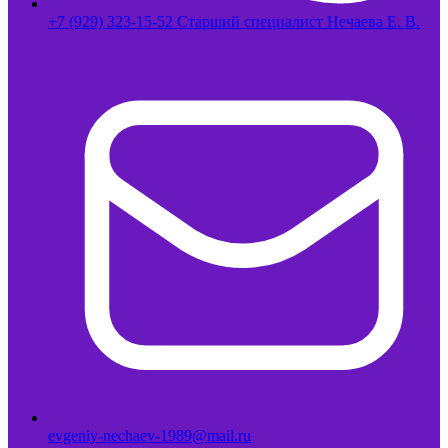
+7 (929) 323-15-52 Старший специалист Нечаева Е. В.
evgeniy-nechaev-1989@mail.ru