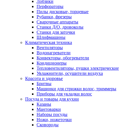
Лобзики
Перфораторы
Пилы дисковые, торцевые
Рубанки, фрезеры
Сварочные аппараты
Станки Д/О, дровоколы
Станки для заточки
Шлифмашины
Климатическая техника
Вентиляторы
Водонагреватели
Конвекторы, обогреватели
Кондиционеры
Тепловентиляторы, пушки электрические
Увлажнители, осушители воздуха
Красота и здоровье
Бритвы
Машинки для стрижки волос, триммеры
Приборы для укладки волос
Посуда и товары для кухни
Казаны
Мантоварки
Наборы посуды
Ножи, ножеточки
Сковороды