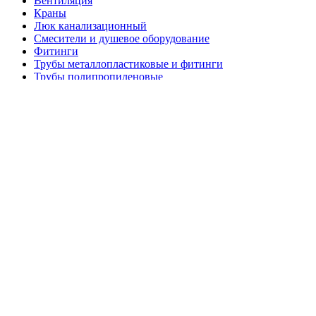
Вентиляция
Краны
Люк канализационный
Смесители и душевое оборудование
Фитинги
Трубы металлопластиковые и фитинги
Трубы полипропиленовые
Унитазы, Умывальники, Биде, Писсуары
Арматура стеклопластиковая
Сетка кладочная, высечка
Сетка пластиковая
Сетка рабица, сетка штукатурная.
Грунтовка
Клей, жидкие гвозди
Смеси для пола
Цемент
Шпатлёвка
Штукатурка
Герметик
Базальтовая вата
Ветровлагопароизоляция
Минеральная вата
Монтажная пена
Пенополистирол, пеноплекс
Кабель и монтаж