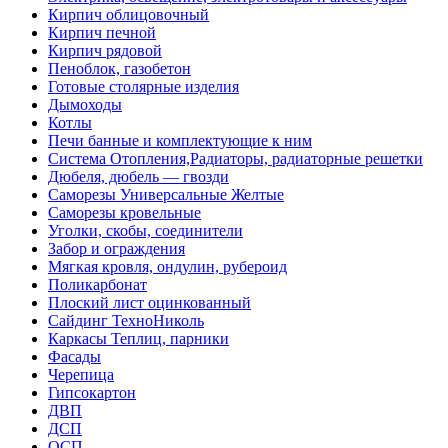
Кирпич облицовочный
Кирпич печной
Кирпич рядовой
Пеноблок, газобетон
Готовые столярные изделия
Дымоходы
Котлы
Печи банные и комплектующие к ним
Система Отопления,Радиаторы, радиаторные решетки
Дюбеля, дюбель — гвозди
Саморезы Универсальные Желтые
Саморезы кровельные
Уголки, скобы, соединители
Забор и ограждения
Мягкая кровля, ондулин, рубероид
Поликарбонат
Плоский лист оцинкованный
Сайдинг ТехноНиколь
Каркасы Теплиц, парники
Фасады
Черепица
Гипсокартон
ДВП
ДСП
ОСП