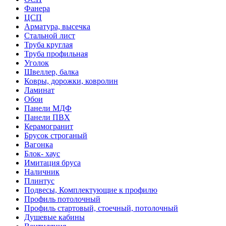
Фанера
ЦСП
Арматура, высечка
Стальной лист
Труба круглая
Труба профильная
Уголок
Швеллер, балка
Ковры, дорожки, ковролин
Ламинат
Обои
Панели МДФ
Панели ПВХ
Керамогранит
Брусок строганый
Вагонка
Блок- хаус
Имитация бруса
Наличник
Плинтус
Подвесы, Комплектующие к профилю
Профиль потолочный
Профиль стартовый, стоечный, потолочный
Душевые кабины